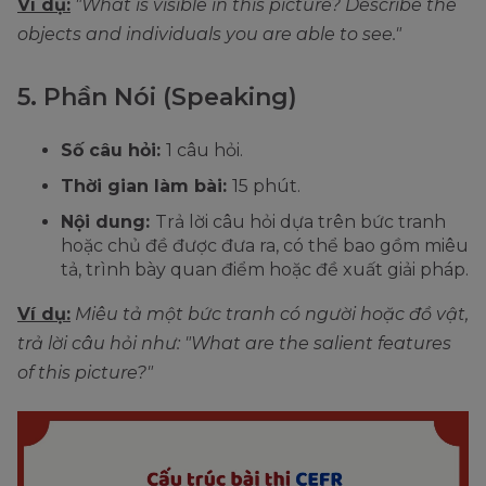
Ví dụ:
"What is visible in this picture? Describe the
objects and individuals you are able to see."
5. Phần Nói (Speaking)
Số câu hỏi:
1 câu hỏi.
Thời gian làm bài:
15 phút.
Nội dung:
Trả lời câu hỏi dựa trên bức tranh
hoặc chủ đề được đưa ra, có thể bao gồm miêu
tả, trình bày quan điểm hoặc đề xuất giải pháp.
Ví dụ:
Miêu tả một bức tranh có người hoặc đồ vật,
trả lời câu hỏi như: "What are the salient features
of this picture?"