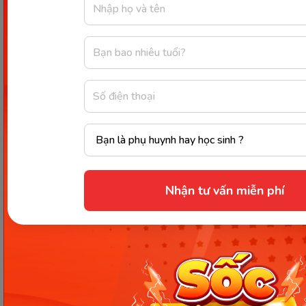
năng cơ bản như Ngữ pháp, Đọc và Nghe ở cấp độ
A1.
Tính năng nổi bật:
Thời gian kiểm tra ngắn, khoảng 45 phút, phù
hợp cho người mới bắt đầu.
Hệ thống điểm số rõ ràng, trực tiếp quy đổi
thành cấp độ CEFR tương ứng.
Có các câu hỏi phân hóa mức độ từ dễ đến
khó để đánh giá chính xác trình độ.
Nhận tư vấn miễn phí
Kết quả hiển thị chi tiết, giúp người học nhận
ra điểm mạnh và yếu của mình.
3. EF SET (English First Standard
English Test)