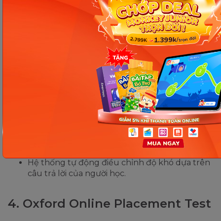
EF SET là bài kiểm tra tiếng Anh miễn phí được phát
triển bởi Education First (EF). Đây là một công cụ
trực tuyến phổ biến để kiểm tra trình độ tiếng Anh,
từ A1 đến C2 theo CEFR.
Tính năng nổi bật:
Hoàn toàn miễn phí và không yêu cầu đăng ký
tài khoản.
Đánh giá hai kỹ năng chính là Đọc và Nghe.
Có phần đánh giá tương tác và phân tích kết
quả chi tiết.
Hệ thống tự động điều chỉnh độ khó dựa trên
câu trả lời của người học.
4. Oxford Online Placement Test