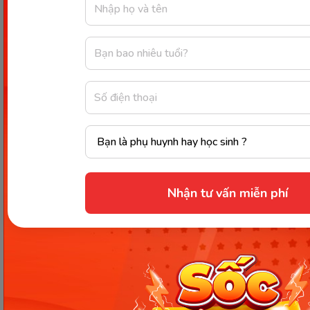
Ưu tiên chủ đề con yêu thích:
Được luyện
tập kỹ năng nghe với chủ đề yêu thích sẽ giúp
các bạn học sinh lớp 2 hào hứng hơn khi học.
Công cụ hỗ trợ luyện nghe
tiếng Anh lớp 2 hiệu quả
Có rất nhiều công cụ hỗ trợ luyện nghe tiếng Anh
lớp 2 tại nhà miễn phí hoặc có trả phí ba mẹ có thể
tham khảo lựa chọn cho con. Ngoài phương pháp
Nhận tư vấn miễn phí
luyện nghe truyền thống qua đĩa CD và sách, ba
mẹ có thể cho con luyện nghe tiếng Anh qua các
ứng dụng, website trực tuyến hay kênh youtube
rất tiện lợi.
App luyện nghe tiếng Anh lớp 2