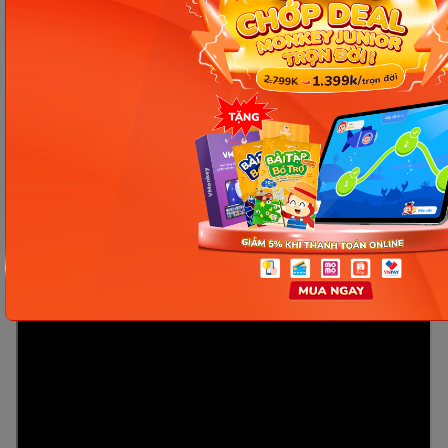
- Monkey Stories
Luyện nghe tiếng Anh qua các ứng dụng ngày
càng phổ biến bởi sự tiện lợi, nội dung học đa dạng
giúp con vừa học vừa chơi. Không chỉ giúp trẻ rèn
luyện kỹ năng nghe vượt trội so với các bạn cùng
trang lứa, Monkey Stories còn giúp con rèn luyện
cả kỹ năng nói, đọc và viết hiệu quả.