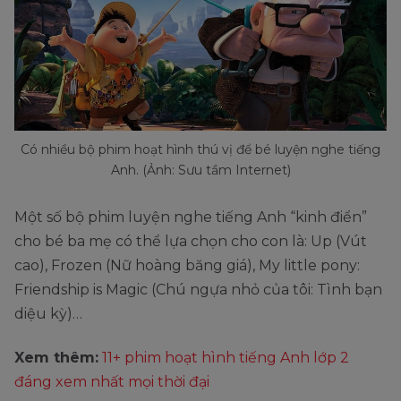
Có nhiều bộ phim hoạt hình thú vị để bé luyện nghe tiếng
Anh. (Ảnh: Sưu tầm Internet)
Một số bộ phim luyện nghe tiếng Anh “kinh điển”
cho bé ba mẹ có thể lựa chọn cho con là: Up (Vút
cao), Frozen (Nữ hoàng băng giá), My little pony:
Friendship is Magic (Chú ngựa nhỏ của tôi: Tình bạn
diệu kỳ)…
Xem thêm:
11+ phim hoạt hình tiếng Anh lớp 2
đáng xem nhất mọi thời đại