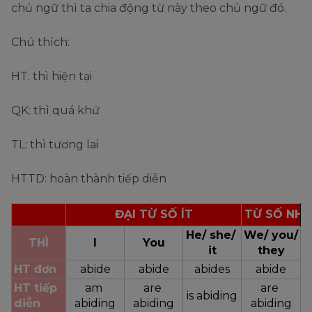
chủ ngữ thì ta chia động từ này theo chủ ngữ đó.
Chú thích:
HT: thì hiện tại
QK: thì quá khứ
TL: thì tương lai
HTTD: hoàn thành tiếp diễn
ĐẠI TỪ SỐ ÍT
ĐẠI TỪ SỐ NHI
He/ she/ 
We/ you/ 
THÌ
I
You
it
they
HT đơn
abide
abide
abides
abide
HT tiếp 
am 
are 
are 
is abiding
diễn
abiding
abiding
abiding