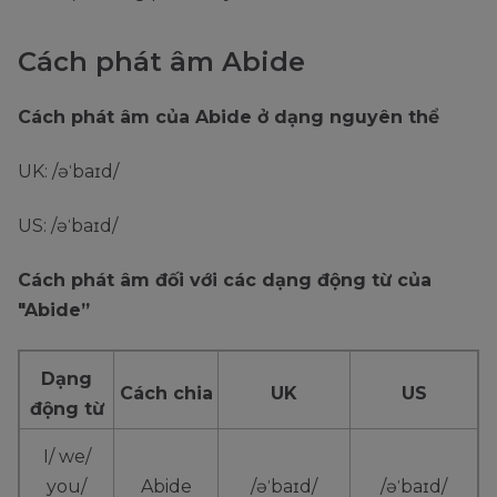
Cách phát âm Abide
Cách phát âm của Abide ở dạng nguyên thể
UK: /əˈbaɪd/
US: /əˈbaɪd/
Cách phát âm đối với các dạng động từ của
"Abide”
Dạng
Cách chia
UK
US
động từ
I/ we/
you/
Abide
/əˈbaɪd/
/əˈbaɪd/