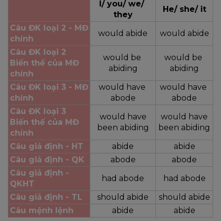
I/ you/ we/ 
He/ she/ it
they
Câu ĐK loại 2 - MĐ 
would abide
would abide
chính
Câu ĐK loại 2
would be 
would be 
Biến thế của MĐ 
abiding
abiding
chính
Câu ĐK loại 3 - MĐ 
would have 
would have 
chính
abode
abode
Câu ĐK loại 3
would have
would have
Biến thế của MĐ 
been abiding
been abiding
chính
Câu giả định - HT
abide
abide
Câu giả định - QK
abode
abode
Câu giả định - 
had abode
had abode
QKHT
Câu giả định - TL
should abide
should abide
Câu mệnh lệnh
abide
abide