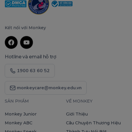
Kết nối với Monkey
Hotline và email hỗ trợ
1900 63 60 52
monkeycare@monkey.edu.vn
SẢN PHẨM
VỀ MONKEY
Monkey Junior
Giới Thiệu
Monkey ABC
Câu Chuyện Thương Hiệu
Monkey Speak
Thành Tựu Nổi Bật