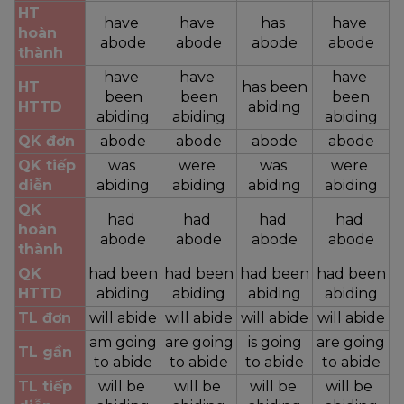
HT 
have 
have 
has 
have 
hoàn 
abode
abode
abode
abode
thành
have 
have 
have 
HT 
has been
been
been
been
HTTD
abiding
abiding
abiding
abiding
QK đơn
abode
abode
abode
abode
QK tiếp 
was 
were 
was 
were 
diễn
abiding
abiding
abiding
abiding
QK 
had 
had 
had 
had 
hoàn 
abode
abode
abode
abode
thành
QK 
had been
had been
had been
had been
HTTD
abiding
abiding
abiding
abiding
TL đơn
will abide
will abide
will abide
will abide
am going
are going
is going
are going
TL gần
to abide
to abide
to abide
to abide
TL tiếp 
will be 
will be 
will be 
will be 