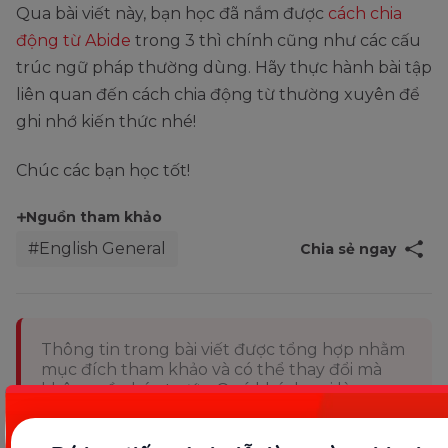
Qua bài viết này, bạn học đã nắm được
cách chia
động từ Abide
trong 3 thì chính cũng như các cấu
trúc ngữ pháp thường dùng. Hãy thực hành bài tập
liên quan đến cách chia động từ thường xuyên để
ghi nhớ kiến thức nhé!
Chúc các bạn học tốt!
Nguồn tham khảo
#English General
Chia sẻ ngay
Thông tin trong bài viết được tổng hợp nhằm
mục đích tham khảo và có thể thay đổi mà
không cần báo trước. Quý khách vui lòng
kiểm tra lại qua các kênh chính thức hoặc liên
hệ trực tiếp với đơn vị liên quan để nắm bắt