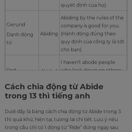
quyết định của họ).
Abiding by the rules of the
Gerund
company is good for you.
Abiding
(Hành động đúng theo
Danh động
quy định của công ty là tốt
từ
cho bạn).
I haven’t abode people
Past
who look down on others.
Abided
Participle
-
(Tôi đã không tiếp tay cho
Cách chia động từ Abide
Abode
Phân từ II
những người coi thường
trong 13 thì tiếng anh
người khác).
Dưới đây là bảng cách chia động từ Abide trong 3
thì quá khứ, hiện tại, tương lai chi tiết. Lưu ý nếu
trong câu chỉ có 1 động từ “Ride” đứng ngay sau