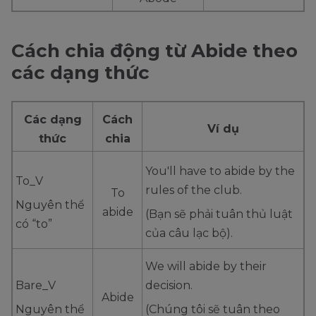
Cách chia động từ Abide theo
các dạng thức
Các dạng
Cách
Ví dụ
thức
chia
You'll have to abide by the
To_V
rules of the club.
To
Nguyên thể
abide
(Bạn sẽ phải tuân thủ luật
có “to”
của câu lạc bộ).
We will abide by their
Bare_V
decision.
Abide
Nguyên thể
(Chúng tôi sẽ tuân theo