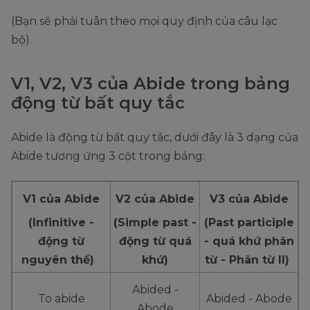
(Bạn sẽ phải tuân theo mọi quy định của câu lạc
bộ).
V1, V2, V3 của Abide trong bảng
động từ bất quy tắc
Abide là động từ bất quy tắc, dưới đây là 3 dạng của
Abide tương ứng 3 cột trong bảng:
V1 của Abide
V2 của Abide
V3 của Abide
(Infinitive -
(Simple past -
(Past participle
động từ
động từ quá
- quá khứ phân
nguyên thể)
khứ)
từ - Phân từ II)
Abided -
To abide
Abided - Abode
Abode