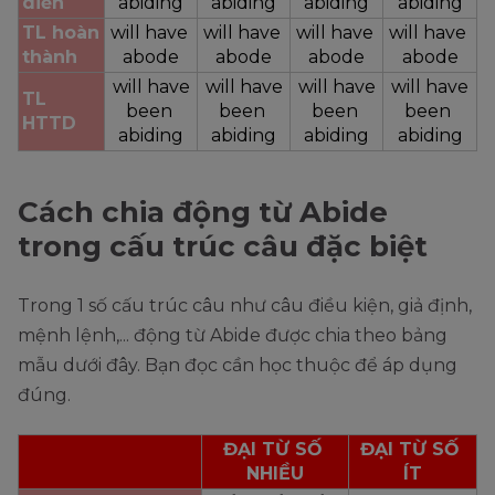
diễn
abiding
abiding
abiding
abiding
TL hoàn 
will have 
will have 
will have 
will have 
thành
abode
abode
abode
abode
will have
will have
will have
will have
TL 
been 
been 
been 
been 
HTTD
abiding
abiding
abiding
abiding
Cách chia động từ Abide
trong cấu trúc câu đặc biệt
Trong 1 số cấu trúc câu như câu điều kiện, giả định,
mệnh lệnh,... động từ Abide được chia theo bảng
mẫu dưới đây. Bạn đọc cần học thuộc để áp dụng
đúng.
ĐẠI TỪ SỐ 
ĐẠI TỪ SỐ 
NHIỀU
ÍT