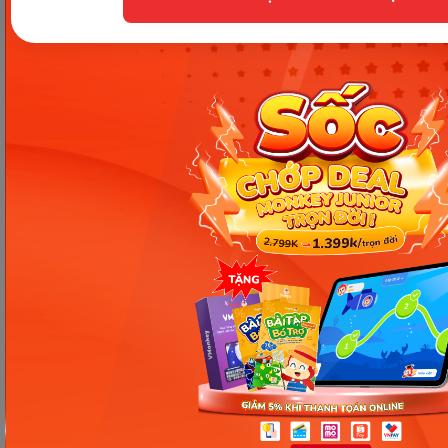
nhớ lâu mà không cần học
nhiều
Ngày 17: Bé nhận diện từ nhanh
qua hình ảnh – Chìa khóa giúp
con hiểu ngay không cần dịch
Ngày 16: Tăng tốc độ phản xạ và
ghi nhớ tiếng Anh – Giúp bé
hiểu và nói nhanh hơn
Ngày 15: Bé bắt đầu nói tiếng
Anh tự nhiên – Ba mẹ cần làm
gì để con nói nhiều hơn?