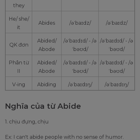
they
He/ she/
Abides
/əˈbaɪdz/
/əˈbaɪdz/
it
Abided/
/əˈbaɪdɪd/ - /ə
/əˈbaɪdɪd/ - /ə
QK đơn
Abode
ˈbəʊd/
ˈbəʊd/
Phân từ
Abided/
/əˈbaɪdɪd/ - /ə
/əˈbaɪdɪd/ - /ə
II
Abode
ˈbəʊd/
ˈbəʊd/
V-ing
Abiding
/əˈbaɪdɪŋ/
/əˈbaɪdɪŋ/
Nghĩa của từ Abide
1. chịu đựng, chịu
Ex: I can't abide people with no sense of humor.