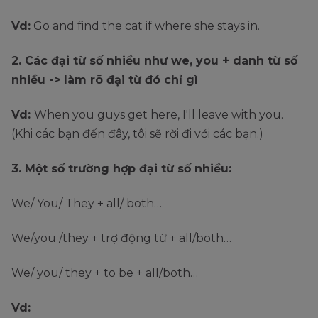
Vd:
Go and find the cat if where she stays in.
2. Các đại từ số nhiều như we, you + danh từ số
nhiều -> làm rõ đại từ đó chỉ gì
Vd:
When you guys get here, I'll leave with you.
(Khi các bạn đến đây, tôi sẽ rời đi với các bạn.)
3. Một số trường hợp đại từ số nhiều:
We/ You/ They + all/ both…
We/you /they + trợ động từ + all/both…
We/ you/ they + to be + all/both…
Vd: