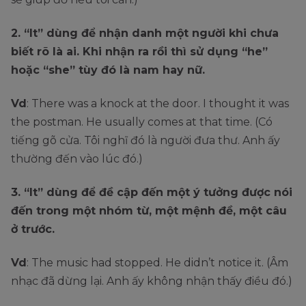
2. “It” dùng để nhận danh một người khi chưa
biết rõ là ai. Khi nhận ra rồi thì sử dụng “he”
hoặc “she” tùy đó là nam hay nữ.
Vd
: There was a knock at the door. I thought it was
the postman. He usually comes at that time. (Có
tiếng gõ cửa. Tôi nghĩ đó là người đưa thư. Anh ấy
thường đến vào lúc đó.)
3. “It” dùng để đề cập đến một ý tưởng được nói
đến trong một nhóm từ, một mệnh đề, một câu
ở trước.
Vd
: The music had stopped. He didn’t notice it. (Âm
nhạc đã dừng lại. Anh ấy không nhận thấy điều đó.)