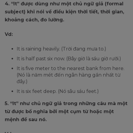
4. “It” được dùng như một chủ ngữ giả (formal
subject) khi nói về điều kiện thời tiết, thời gian,
khoảng cách, đo lường.
Vd:
It is raining heavily. (Trời đang mưa to.)
It is half past six now. (Bây giờ là sáu giờ rưỡi.)
It is five meter to the nearest bank from here.
(Nó là năm mét đến ngân hàng gần nhất từ ​​
đây.)
It is six feet deep. (Nó sâu sáu feet.)
5. “It” như chủ ngữ giả trong những câu mà một
từ được bổ nghĩa bởi một cụm từ hoặc một
mệnh đề sau nó.