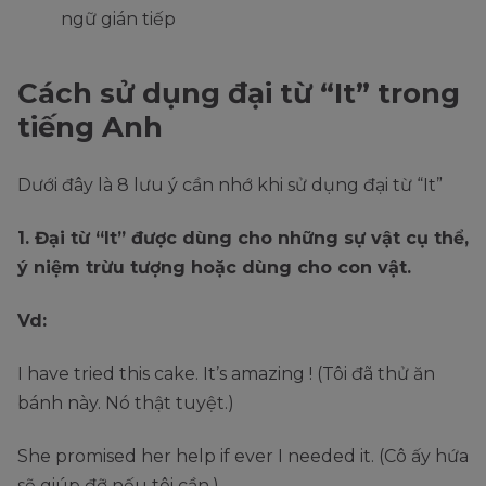
ngữ gián tiếp
Cách sử dụng đại từ “It” trong
tiếng Anh
Dưới đây là 8 lưu ý cần nhớ khi sử dụng đại từ “It”
1. Đại từ “It” được dùng cho những sự vật cụ thể,
ý niệm trừu tượng hoặc dùng cho con vật.
Vd:
I have tried this cake. It’s amazing ! (Tôi đã thử ăn
bánh này. Nó thật tuyệt.)
She promised her help if ever I needed it. (Cô ấy hứa
sẽ giúp đỡ nếu tôi cần.)