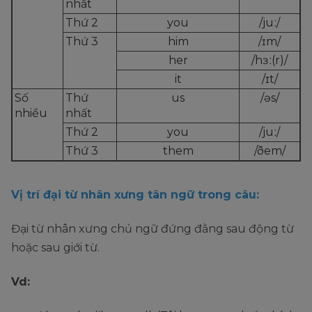
nhất
Thứ 2
you
/juː/
Thứ 3
him
/ɪm/
her
/hɜː(r)/
it
/ɪt/
Số 
Thứ 
us
/əs/
nhiều
nhất
Thứ 2
you
/juː/
Thứ 3
them
/ðem/
Vị trí đại từ nhân xưng tân ngữ trong câu:
Đại từ nhân xưng chủ ngữ đứng đằng sau động từ
hoặc sau giới từ.
Vd: