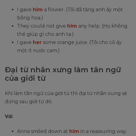
I gave
him
a flower. (Tôi đã tặng anh ấy một
bông hoa.)
They could not give
him
any help. (Họ không
thể giúp gì cho anh ta.)
I gave
her
some orange juice. (Tôi cho cô ấy
một ít nước cam.)
Đại từ nhân xưng làm tân ngữ
của giới từ
Khi làm tân ngữ của giới từ thì đại từ nhân xung sẽ
đứng sau giới từ đó.
Vd:
Anna smiled down at
him
in a reassuring way.