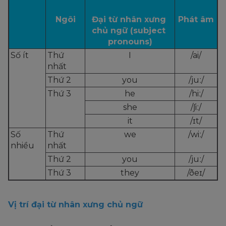
Ngôi
Đại từ nhân xưng 
Phát âm
chủ ngữ (subject 
pronouns)
Số ít
Thứ 
I
/ai/
nhất
Thứ 2
you
/juː/
Thứ 3
he
/hiː/
she
/ʃiː/
it
/ɪt/
Số 
Thứ 
we
/wiː/
nhiều
nhất
Thứ 2
you
/juː/
Thứ 3
they
/ðeɪ/
Vị trí đại từ nhân xưng chủ ngữ