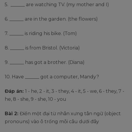
5. ______ are watching TV. (my mother and I)
6. ______ are in the garden. (the flowers)
7. ______ is riding his bike. (Tom)
8. ______ is from Bristol. (Victoria)
9. ______ has got a brother. (Diana)
10. Have ______ got a computer, Mandy?
Đáp án:
1 - he, 2 - it, 3 - they, 4 - it, 5 - we, 6 - they, 7 -
he, 8 - she, 9 - she, 10 - you
Bài 2:
Điền một đại từ nhân xưng tân ngữ (object
pronouns) vào ô trống mỗi câu dưới đây