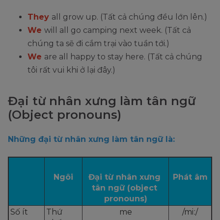
They
all grow up. (Tất cả chúng đều lớn lên.)
We
will all go camping next week. (Tất cả
chúng ta sẽ đi cắm trại vào tuần tới.)
We
are all happy to stay here. (Tất cả chúng
tôi rất vui khi ở lại đây.)
Đại từ nhân xưng làm tân ngữ
(Object pronouns)
Những đại từ nhân xưng làm tân ngữ là:
Ngôi
Đại từ nhân xưng 
Phát âm
tân ngữ (object 
pronouns)
Số ít
Thứ 
me
/miː/