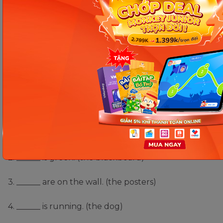
Một số bài tập về đại từ nhân
xưng
Các b
ài tập về đại từ nhân xưng
có đáp án:
Bài 1:
Điền một đại từ nhân xưng phù hợp thay thế
danh từ trong ngoặc.
1. ______ is dreaming. (George)
2. ______ is green. (the blackboard)
3. ______ are on the wall. (the posters)
4. ______ is running. (the dog)