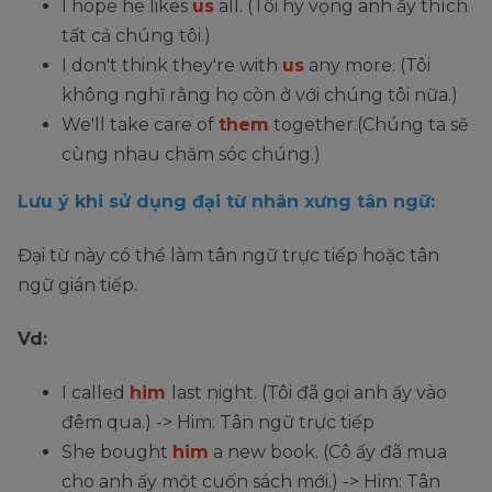
I hope he likes
us
all. (Tôi hy vọng anh ấy thích
tất cả chúng tôi.)
I don't think they're with
us
any more. (Tôi
không nghĩ rằng họ còn ở với chúng tôi nữa.)
We'll take care of
them
together.(Chúng ta sẽ
cùng nhau chăm sóc chúng.)
Lưu ý khi sử dụng đại từ nhân xưng tân ngữ:
Đại từ này có thể làm tân ngữ trực tiếp hoặc tân
ngữ gián tiếp.
Vd:
I called
him
last night. (Tôi đã gọi anh ấy vào
đêm qua.) -> Him: Tân ngữ trực tiếp
She bought
him
a new book. (Cô ấy đã mua
cho anh ấy một cuốn sách mới.) -> Him: Tân