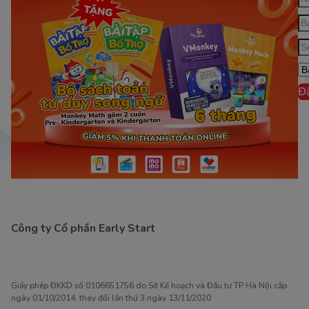
Đ
Công ty Cổ phần Early Start
1900 63 60 52
Giấy phép ĐKKD số 0106651756 do Sở Kế hoạch và Đầu tư TP Hà Nội cấp
ngày 01/10/2014, thay đổi lần thứ 3 ngày 13/11/2020