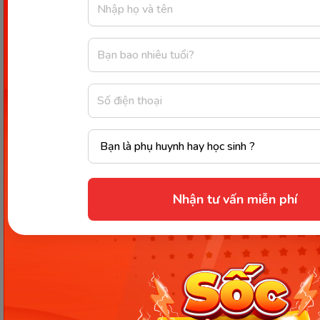
I thought it no use going over the subject
again. (Tôi nghĩ sẽ không có ích gì khi xem lại
chủ đề này.)
7. Đại từ “It” được sử dụng để nhấn mạnh cho
một từ hoặc cụm từ trong câu.
Vd:
It was my question that made him angry. (Chính
câu hỏi của tôi đã khiến anh ấy tức giận.)
8. Đôi khi, “It” được sử dụng trong các đặc ngữ
có tính thân mật.
Nhận tư vấn miễn phí
Vd:
When I see him, I’ll have it out with him. (Khi
gặp anh ta, tôi phải làm cho ra lẽ mới được.)
Hang it all, we can’t wait all day for him. (Rõ
bực, tôi không thể đợi anh ta cả ngày được.)