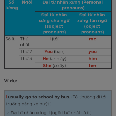
Số 
Ngôi
Đại từ nhân xưng (Personal 
lượng
pronouns)
Đại từ nhân 
Đại từ nhân 
xưng chủ ngữ 
xưng tân ngữ 
(subject 
(object 
pronouns)
pronouns)
Số ít
Thứ 
I
 (tôi)
me
nhất
Thứ 2
You
 (bạn)
you
Thứ 3
He 
(anh ấy)
him
She
 (cô ấy)
her
It
 (nó)
it
Số 
Thứ 
We
 (chúng tôi, 
us
Ví dụ:
nhiều
nhất
chúng ta)
Thứ 2
You
 (các bạn)
you
I
usually go to school by bus.
(Tôi thường đi tới
Thứ 3
They
 (họ)
them
trường bằng xe buýt.)
-> Đại từ nhân xưng:
I
(ngôi thứ nhất số ít)