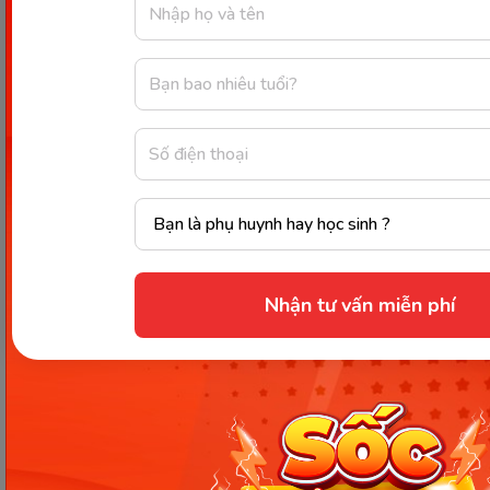
tạo ra một môi trường học tập thoải mái và vui
vẻ để trẻ có thể tham gia một cách tự nhiên.
Sử dụng trò chơi, hoạt động nhóm, và các tài
liệu học tập thú vị để giữ cho trẻ hứng thú và
tăng cường sự tham gia của trẻ.
Đa dạng hoá phương pháp học:
Bạn nên kết
hợp các phương pháp giảng dạy khác nhau để
giữ cho trẻ không bị nhàm chán khi học tiếng
Anh. Các hoạt động có thể bao gồm nghe, nói,
đọc và viết để phát triển tất cả các kỹ năng
Nhận tư vấn miễn phí
tiếng Anh cơ bản.
Luyện tiếng Anh trong thực tế:
Khuyến
khích trẻ sử dụng tiếng Anh trong các hoạt
động hàng ngày. Cung cấp cho trẻ những cơ
hội thực tế để sử dụng ngôn ngữ, chẳng hạn
như yêu cầu trẻ nói tiếng Anh khi đặt câu hỏi,
chào hỏi hoặc mô tả các đồ vật xung quanh.