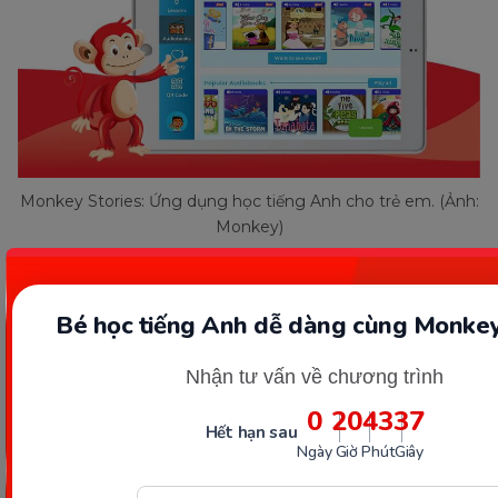
Monkey Stories: Ứng dụng học tiếng Anh cho trẻ em. (Ảnh:
Monkey)
Một số lưu ý cần nhớ khi dạy
Bé học tiếng Anh dễ dàng cùng Monkey
trẻ 6 tuổi học tiếng Anh
Nhận tư vấn về chương trình
Để dạy trẻ 6 tuổi học tiếng Anh đạt được kết quả
0
20
43
35
tốt, bạn nên chú ý một số điều sau đây:
Hết hạn sau
Ngày
Giờ
Phút
Giây
Tạo môi trường học tích cực:
Bạn cần phải