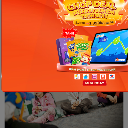
Kiên nhẫn và khích lệ:
Trẻ 6 tuổi đang học
tiếng Anh với sự phát triển ngôn ngữ và trí tuệ
của mình. Hãy luôn kiên nhẫn, khích lệ và tạo
sự tin tưởng cho trẻ. Đặt mục tiêu hợp lý và
tạo ra những thành công nhỏ để trẻ cảm thấy
tự tin và động lực hơn trong quá trình học.