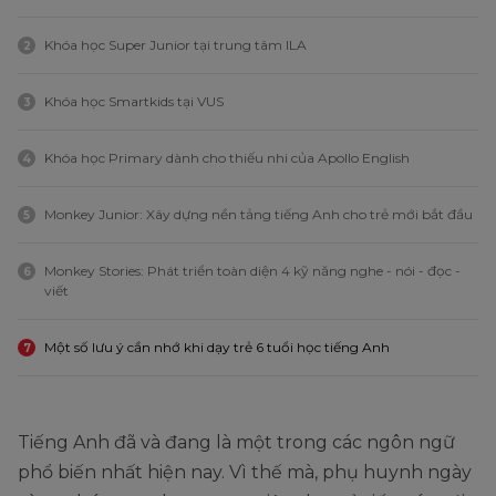
Khóa học Super Junior tại trung tâm ILA
2
Khóa học Smartkids tại VUS
3
Khóa học Primary dành cho thiếu nhi của Apollo English
4
Monkey Junior: Xây dựng nền tảng tiếng Anh cho trẻ mới bắt đầu
5
Monkey Stories: Phát triển toàn diện 4 kỹ năng nghe - nói - đọc -
6
viết
Một số lưu ý cần nhớ khi dạy trẻ 6 tuổi học tiếng Anh
7
Tiếng Anh đã và đang là một trong các ngôn ngữ
phổ biến nhất hiện nay. Vì thế mà, phụ huynh ngày