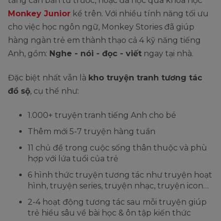
tảng căn bản từ trước, hoặc đã học qua khóa học
Monkey Junior
kể trên. Với nhiều tính năng tối ưu
cho việc học ngôn ngữ, Monkey Stories đã giúp
hàng ngàn trẻ em thành thạo cả 4 kỹ năng tiếng
Anh, gồm:
Nghe - nói - đọc - viết
ngay tại nhà.
Đặc biệt nhất vẫn là
kho truyện tranh tương tác
đồ sộ
, cụ thể như:
1.000+ truyện tranh tiếng Anh cho bé
Thêm mới 5-7 truyện hàng tuần
11 chủ đề trong cuộc sống thân thuộc và phù
hợp với lứa tuổi của trẻ
6 hình thức truyện tương tác như truyện hoạt
hình, truyện series, truyện nhạc, truyện icon…
2-4 hoạt động tương tác sau mỗi truyện giúp
trẻ hiểu sâu về bài học & ôn tập kiến thức