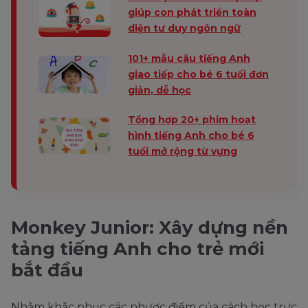
giúp con phát triển toàn
diện tư duy ngôn ngữ
101+ mẫu câu tiếng Anh
giao tiếp cho bé 6 tuổi đơn
giản, dễ học
Tổng hợp 20+ phim hoạt
hình tiếng Anh cho bé 6
tuổi mở rộng từ vựng
Monkey Junior: Xây dựng nền
tảng tiếng Anh cho trẻ mới
bắt đầu
Nhằm khắc phục các nhược điểm của cách học trực