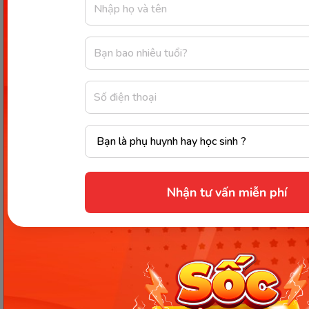
hình tam giác.)
Can you point to the square? (Bạn có thể chỉ vào
hình vuông không?)
-> Yes, I can point to the square. (Vâng, tôi có thể chỉ
vào hình vuông.)
Which shape has four sides? (Hình dáng nào có bốn
cạnh?)
Nhận tư vấn miễn phí
-> The shape with four sides is a rectangle. (Hình
dáng có bốn cạnh là hình chữ nhật.)
How many sides does a triangle have? (Một hình
tam giác có bao nhiêu cạnh?)
-> A triangle has three sides. (Một hình tam giác có