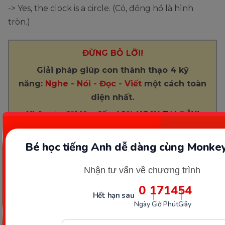
-> Yes, the clock is a circle. (Có, đồng hồ là hình
tròn.)
ĐỪNG BỎ LỠ!!
Giải pháp giúp con thành thạo 4 kỹ
năng:
Nghe - Nói - Đọc - Viết
một cách toàn
diện nhất.
Nhận ưu đãi lên đến 40% NGAY TẠI ĐÂY!
Bé học tiếng Anh dễ dàng cùng Monkey
Nhận tư vấn về chương trình
Can you draw a triangle? (Bạn có thể vẽ một hình
0
17
14
53
tam giác không?)
Hết hạn sau
Ngày
Giờ
Phút
Giây
-> Yes, I can draw a triangle. (Có, tôi có thể vẽ một