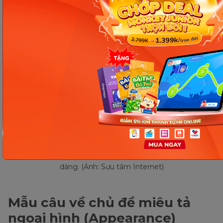
ba cạnh.)
Mẫu câu tiếng Anh giao tiếp cho bé 6 tuổi về chủ đề hình
dáng. (Ảnh: Sưu tầm Internet)
Mẫu câu về chủ đề miêu tả
ngoại hình (Appearance)