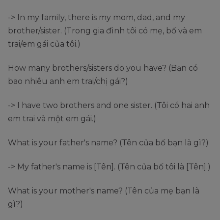
-> In my family, there is my mom, dad, and my
brother/sister. (Trong gia đình tôi có mẹ, bố và em
trai/em gái của tôi.)
How many brothers/sisters do you have? (Bạn có
bao nhiêu anh em trai/chị gái?)
-> I have two brothers and one sister. (Tôi có hai anh
em trai và một em gái.)
What is your father's name? (Tên của bố bạn là gì?)
-> My father's name is [Tên]. (Tên của bố tôi là [Tên].)
What is your mother's name? (Tên của mẹ bạn là
gì?)