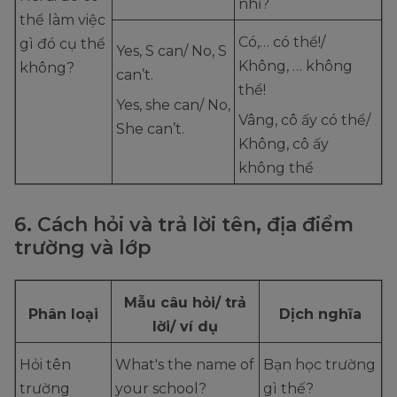
nhỉ?
thể làm việc
Có,… có thể!/
gì đó cụ thể
Yes, S can/ No, S
Không, … không
không?
can’t.
thể!
Yes, she can/ No,
Vâng, cô ấy có thể/
She can’t.
Không, cô ấy
không thể
6. Cách hỏi và trả lời tên, địa điểm
trường và lớp
Mẫu câu hỏi/ trả
Phân loại
Dịch nghĩa
lời/ ví dụ
Hỏi tên
What's the name of
Bạn học trường
trường
your school?
gì thế?