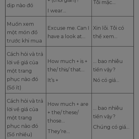
+ (thời gian)?
Tôi mặc…
dịp nào đó
I wear…
Muốn xem
Excuse me. Can I
Xin lỗi. Tôi có
một món đồ
have a look at…
thể xem…
trước khi mua
Cách hỏi và trả
How much + is +
… bao nhiêu
lời về giá của
the/ this/ that…
tiền vậy?
một trang
phục nào đó
It’s +
Nó có giá…
(Số ít)
Cách hỏi và trả
How much + are
… bao nhiêu
lời về giá của
+ the/ these/
tiền vậy?
một trang
those…
phục nào đó
Chúng có giá…
They’re…
(Số nhiều)