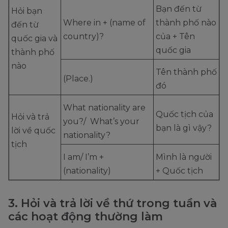
Bạn đến từ
Hỏi bạn
Where in + (name of
thành phố nào
đến từ
country)?
của + Tên
quốc gia và
quốc gia
thành phố
nào
Tên thành phố
(Place.)
đó
What nationality are
Quốc tịch của
Hỏi và trả
you?/ What’s your
bạn là gì vậy?
lời về quốc
nationality?
tịch
I am/ I’m +
Mình là người
(nationality)
+ Quốc tịch
3. Hỏi và trả lời về thứ trong tuần và
các hoạt động thường làm