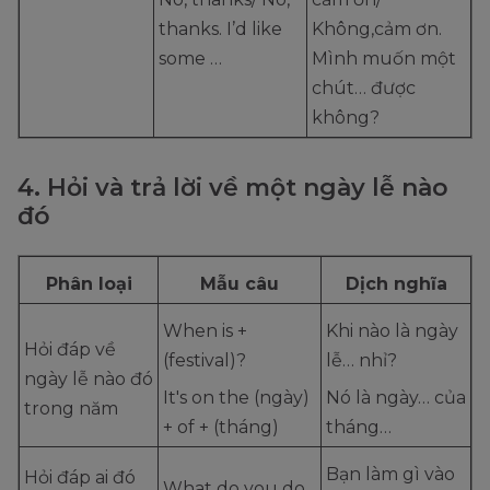
thanks. I’d like
Không,cảm ơn.
some …
Mình muốn một
chút… được
không?
4. Hỏi và trả lời về một ngày lễ nào
đó
Phân loại
Mẫu câu
Dịch nghĩa
When is +
Khi nào là ngày
Hỏi đáp về
(festival)?
lễ… nhỉ?
ngày lễ nào đó
It's on the (ngày)
Nó là ngày… của
trong năm
+ of + (tháng)
tháng…
Bạn làm gì vào
Hỏi đáp ai đó
What do you do