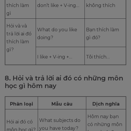
thích làm
don’t like + V-ing…
không thích
gì
Hỏi và và
What do you like
Bạn thích làm
trả lời ai đó
doing?
gì đó?
thích làm
gì?
I like + V-ing +…
Tôi thích…
8. Hỏi và trả lời ai đó có những môn
học gì hôm nay
Phân loại
Mẫu câu
Dịch nghĩa
Hôm nay bạn
What subjects do
Hỏi ai đó có
có những môn
you have today?
môn học gì?