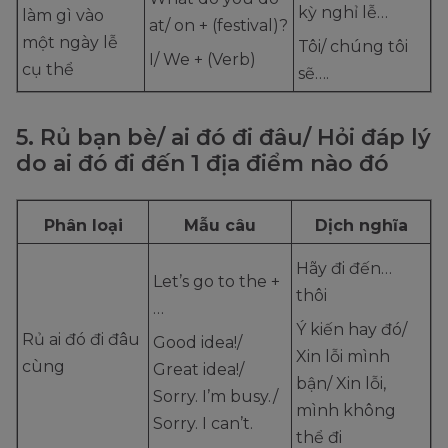
kỳ nghỉ lễ…
làm gì vào
at/ on + (festival)?
một ngày lễ
Tôi/ chúng tôi
I/ We + (Verb)
cụ thể
sẽ….
5. Rủ bạn bè/ ai đó đi đâu/ Hỏi đáp lý
do ai đó đi đến 1 địa điểm nào đó
Phân loại
Mẫu câu
Dịch nghĩa
Hãy đi đến…
Let’s go to the +
thôi
…
Ý kiến hay đó/
Rủ ai đó đi đâu
Good idea!/
Xin lỗi mình
cùng
Great idea!/
bận/ Xin lỗi,
Sorry. I’m busy./
mình không
Sorry. I can’t.
thể đi