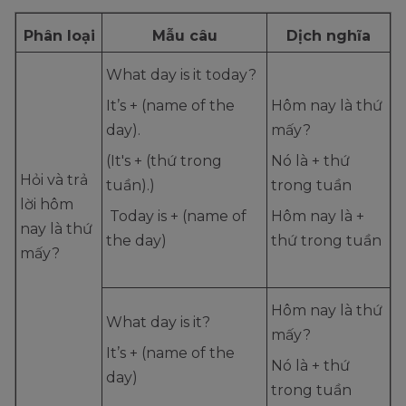
Phân loại
Mẫu câu
Dịch nghĩa
What day is it today?
It’s + (name of the
Hôm nay là thứ
day).
mấy?
(It's + (thứ trong
Nó là + thứ
Hỏi và trả
tuần).)
trong tuần
lời hôm
Today is + (name of
Hôm nay là +
nay là thứ
the day)
thứ trong tuần
mấy?
Hôm nay là thứ
What day is it?
mấy?
It’s + (name of the
Nó là + thứ
day)
trong tuần