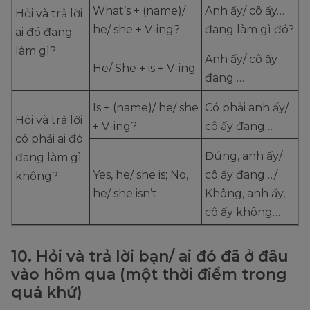
What’s + (name)/
Anh ấy/ cô ấy…
Hỏi và trả lời
he/ she + V-ing?
đang làm gì đó?
ai đó đang
làm gì?
Anh ấy/ cô ấy
He/ She + is + V-ing
đang …
Is + (name)/ he/ she
Có phải anh ấy/
Hỏi và trả lời
+ V-ing?
cô ấy đang…
có phải ai đó
Đúng, anh ấy/
đang làm gì
Yes, he/ she is; No,
cô ấy đang…/
không?
he/ she isn’t.
Không, anh ấy,
cô ấy không…
10. Hỏi và trả lời bạn/ ai đó đã ở đâu
vào hôm qua (một thời điểm trong
quá khứ)