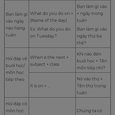
Bạn làm gì vào
What do you do on +
+ ngày trong
Bạn làm gì
(Name of the day)
tuần
vào ngày
nào hàng
Ex: What do you do
Bạn làm gì vào
tuần
on Tuesday?
ngày thứ ba
thế?
Khi nào đến
When is the next +
Hỏi đáp về
buổi học + Tên
subject + class
buổi học/
môn tiếp nhỉ?
môn học
Nó vào thứ +
tiếp theo
It is on + …
Tên thứ trong
tuần
Hỏi đáp có
môn học
Chúng ta có