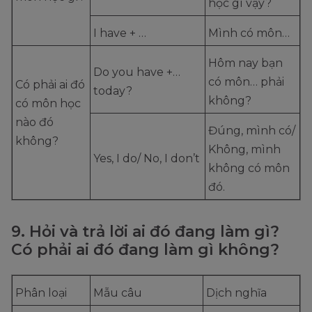
học gì vậy?
I have + …
Mình có môn…
Hôm nay bạn
Do you have +…
có môn… phải
Có phải ai đó
today?
không?
có môn học
nào đó
Đúng, mình có/
không?
Không, mình
Yes, I do/ No, I don’t
không có môn
đó.
9. Hỏi và trả lời ai đó đang làm gì?
Có phải ai đó đang làm gì không?
Phân loại
Mẫu câu
Dịch nghĩa