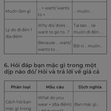
… + want/ wants
Muốn làm gì
… muốn…
to +
Why do/ does …
Tại sao … lại
Lý do đi đến 1
want to go to…?
muốn đi đến …
địa điểm
Because … want/
Bởi vì… muốn…
wants to …
6. Hỏi đáp bạn mặc gì trong một
dịp nào đó/ Hỏi và trả lời về giá cả
Phân loại
Mẫu câu
Dịch nghĩa
What do you
Cách hỏi bạn
wear + (địa điểm)
Bạn mặc gì…
mặc gì trong