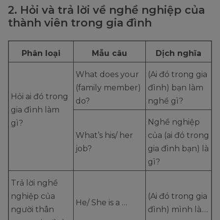
2. Hỏi và trả lời về nghề nghiệp của
thành viên trong gia đình
Phân loại
Mẫu câu
Dịch nghĩa
What does your
(Ai đó trong gia
(family member)
đình) bạn làm
Hỏi ai đó trong
do?
nghề gì?
gia đình làm
Nghề nghiệp
gì?
What’s his/ her
của (ai đó trong
job?
gia đình bạn) là
gì?
Trả lời nghề
nghiệp của
(Ai đó trong gia
He/ She is a …
người thân
đình) mình là….