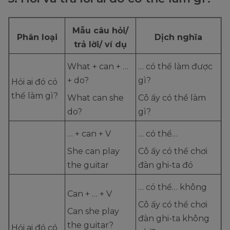
Mẫu câu hỏi/
Phân loại
Dịch nghĩa
trả lời/ ví dụ
What + can + …
… có thể làm được
+ do?
gì?
Hỏi ai đó có
thể làm gì?
What can she
Cô ấy có thể làm
do?
gì?
… + can + V
… có thể…
She can play
Cô ấy có thể chơi
the guitar
đàn ghi-ta đó
… có thể… không
Can + … + V
Cô ấy có thể chơi
Can she play
đàn ghi-ta không
the guitar?
Hỏi ai đó có