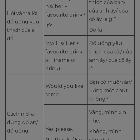
thích của bạn/
his/ her +
của anh ấy/ của
Hỏi và trả lời
favourite drink?
cô ấy là gì?
đồ uống yêu
It’s…
Đó là
thích của ai
đó
My/ His/ Her +
Đồ uống yêu
favourite drink
thích của tôi/ của
is + (name of
anh ấy/ của cô ấy
drink)
là …
Bạn có muốn ăn/
Would you like
uống một chút …
some…
không?
Vâng, mình xin
Cách mời ai
nhé.
dùng đồ ăn/
Yes, please.
đồ uống
Không, mình
No, thanks/ No,
cảm ơn/