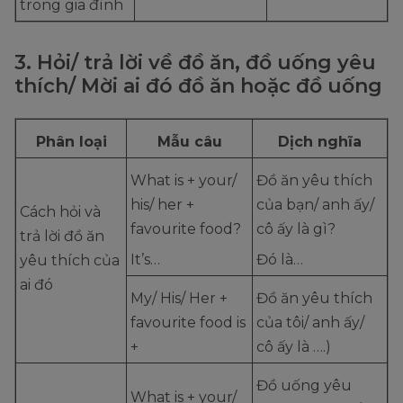
trong gia đình
3. Hỏi/ trả lời về đồ ăn, đồ uống yêu
thích/ Mời ai đó đồ ăn hoặc đồ uống
Phân loại
Mẫu câu
Dịch nghĩa
What is + your/
Đồ ăn yêu thích
his/ her +
của bạn/ anh ấy/
Cách hỏi và
favourite food?
cô ấy là gì?
trả lời đồ ăn
It’s…
Đó là…
yêu thích của
ai đó
My/ His/ Her +
Đồ ăn yêu thích
favourite food is
của tôi/ anh ấy/
+
cô ấy là ….)
Đồ uống yêu
What is + your/