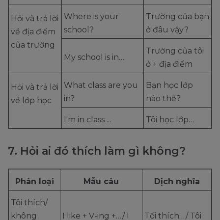
Where is your
Trường của bạn
Hỏi và trả lời
school?
ở đâu vậy?
về địa điểm
của trường
Trường của tôi
My school is in…
ở + địa điểm
What class are you
Bạn học lớp
Hỏi và trả lời
in?
nào thế?
về lớp học
I'm in class ...
Tôi học lớp…
7. Hỏi ai đó thích làm gì không?
Phân loại
Mẫu câu
Dịch nghĩa
Tôi thích/
không
I like + V-ing +…/ I
Tối thích…/ Tôi