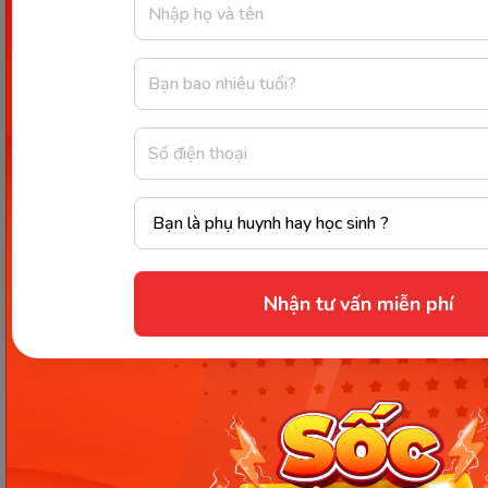
Chủ đề gia đình rất gần gũi với các bạn nhỏ. (Ảnh: Sưu tầm
Internet)
Nhận tư vấn miễn phí
1. Hỏi và trả lời về thời gian/ Làm gì
vào lúc mấy giờ?
Phân loại
Mẫu câu
Dịch nghĩa
Bạn… lúc mấy
What time do you