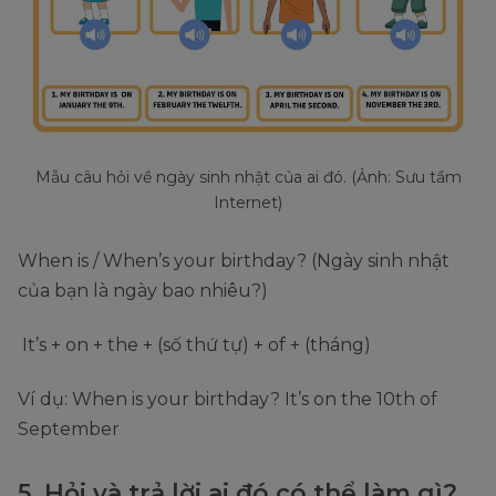
Mẫu câu hỏi về ngày sinh nhật của ai đó. (Ảnh: Sưu tầm
Internet)
When is / When’s your birthday? (Ngày sinh nhật
của bạn là ngày bao nhiêu?)
It’s + on + the + (số thứ tự) + of + (tháng)
Ví dụ: When is your birthday? It’s on the 10th of
September
5. Hỏi và trả lời ai đó có thể làm gì?