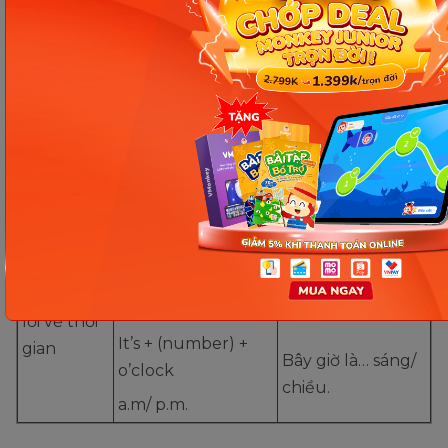
giờ?
+ (Verb)?
Bạn đi đến
What time do you
trường lúc mấy
Làm gì lúc
go to school?
giờ thế?
mấy giờ?
I + (Verb) + at +
Mình… lúc…
(time).
Mình đến trường
I go to school at
lúc 6 giờ 50 phút.
6.50
Bây giờ là mấy giờ
What time is it?
Hỏi và trả
nhỉ?
lời về thời
It’s + (number) +
gian
Bây giờ là… sáng/
o’clock
chiều.
a.m/ p.m.