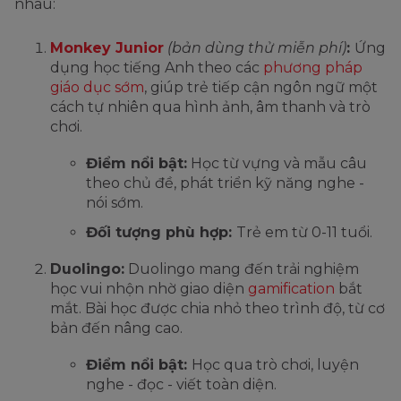
nhau:
Monkey Junior
(bản dùng thử miễn phí)
:
Ứng
dụng học tiếng Anh theo các
phương pháp
giáo dục sớm
, giúp trẻ tiếp cận ngôn ngữ một
cách tự nhiên qua hình ảnh, âm thanh và trò
chơi.
Điểm nổi bật:
Học từ vựng và mẫu câu
theo chủ đề, phát triển kỹ năng nghe -
nói sớm.
Đối tượng phù hợp:
Trẻ em từ 0-11 tuổi.
Duolingo:
Duolingo mang đến trải nghiệm
học vui nhộn nhờ giao diện
gamification
bắt
mắt. Bài học được chia nhỏ theo trình độ, từ cơ
bản đến nâng cao.
Điểm nổi bật:
Học qua trò chơi, luyện
nghe - đọc - viết toàn diện.