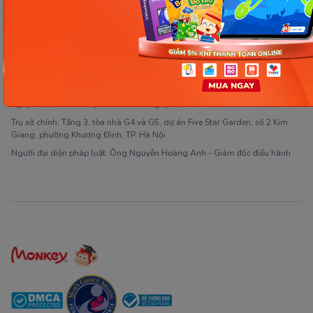
Công ty Cổ phần Early Start
1900 63 60 52
Giấy phép ĐKKD số 0106651756 do Sở Kế hoạch và Đầu tư TP Hà Nội cấp
ngày 01/10/2014, thay đổi lần thứ 3 ngày 13/11/2020
Trụ sở chính: Tầng 3, tòa nhà G4 và G5, dự án Five Star Garden, số 2 Kim
Giang, phường Khương Đình, TP. Hà Nội
Người đại diện pháp luật: Ông Nguyễn Hoàng Anh - Giám đốc điều hành