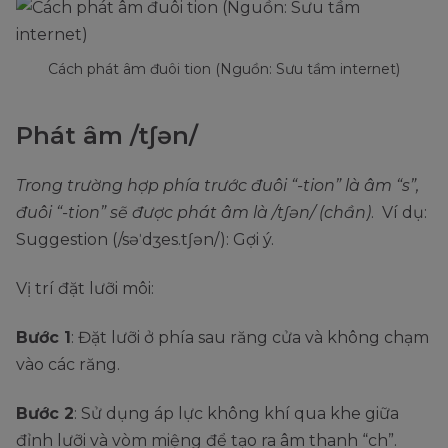
Cách phát âm đuôi tion (Nguồn: Sưu tầm internet)
Phát âm /tʃən/
Trong trường hợp phía trước đuôi “-tion” là âm “s”,
đuôi “-tion” sẽ được phát âm là /tʃən/ (chần)
. Ví dụ:
Suggestion (/səˈdʒes.tʃən/): Gợi ý.
Vị trí đặt lưỡi môi:
Bước 1
: Đặt lưỡi ở phía sau răng cửa và không chạm
vào các răng.
Bước 2
: Sử dụng áp lực không khí qua khe giữa
đỉnh lưỡi và vòm miệng để tạo ra âm thanh “ch”.