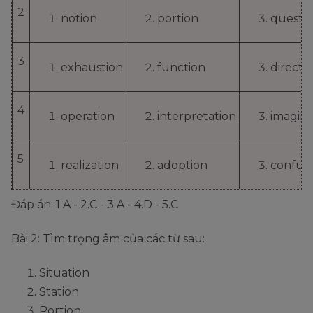
2
notion
portion
questi
3
exhaustion
function
directi
4
operation
interpretation
imagina
5
realization
adoption
confus
Đáp án: 1.A - 2.C - 3.A - 4.D - 5.C
Bài 2: Tìm trọng âm của các từ sau:
Situation
Station
Portion