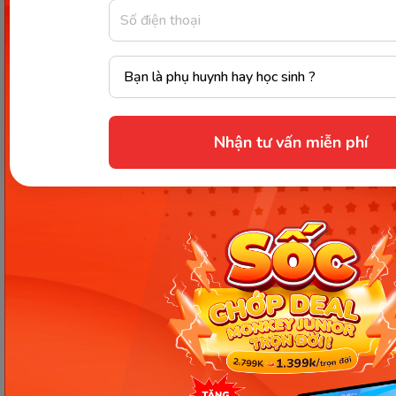
Trẻ được rèn luyện với hơn 300 đầu sách nói trên ứng dụng
Monkey Stories (Nguồn: Monkey)
Nhận tư vấn miễn phí
Hy vọng những chia sẻ trong bài viết này đã giúp
bạn nắm trọn 2 cách
phát âm đuôi "- tion"
một
cách dễ hiểu và chuẩn xác nhất. Bên cạnh đó, đừng
quên áp dụng những cách nâng cao kỹ năng nói,
phát âm được đề cập trong bài viết trên để giúp bé
cải thiện kỹ năng phát âm hiệu quả và tự tin giao
tiếp tiếng Anh.
Chia sẻ ngay