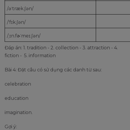
/əˈtræk.ʃən/
/ˈfɪk.ʃən/
/ˌɪn.fɚˈmeɪ.ʃən/
Đáp án: 1. tradition - 2. collection - 3. attraction - 4.
fiction - 5. information
Bài 4: Đặt câu có sử dụng các danh từ sau:
celebration
education
imagination.
Gợi ý: