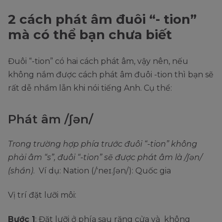
2 cách phát âm đuôi “- tion”
mà có thể bạn chưa biết
Đuôi “-tion” có hai cách phát âm, vậy nên, nếu
không nắm được cách phát âm đuôi -tion thì bạn sẽ
rất dễ nhầm lẫn khi nói tiếng Anh. Cụ thể:
Phát âm /ʃən/
Trong trường hợp phía trước đuôi “-tion” không
phải âm “s”, đuôi “-tion” sẽ được phát âm là /ʃən/
(shần)
. Ví dụ: Nation (/ˈneɪ.ʃən/): Quốc gia
Vị trí đặt lưỡi môi:
Bước 1
: Đặt lưỡi ở phía sau răng cửa và không