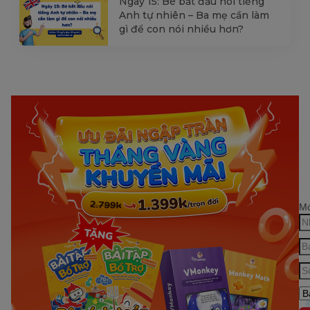
Ngày 15: Bé bắt đầu nói tiếng
Anh tự nhiên – Ba mẹ cần làm
gì để con nói nhiều hơn?
Mớ