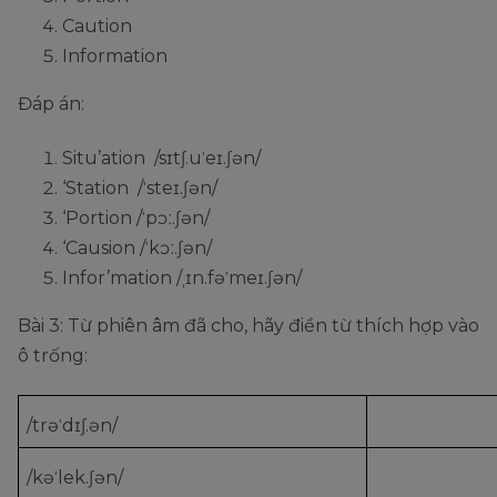
Caution
Information
Đáp án:
Situ’ation /sɪtʃ.uˈeɪ.ʃən/
‘Station /ˈsteɪ.ʃən/
‘Portion /ˈpɔː.ʃən/
‘Causion /ˈkɔː.ʃən/
Infor’mation /ˌɪn.fəˈmeɪ.ʃən/
Bài 3: Từ phiên âm đã cho, hãy điền từ thích hợp vào
ô trống:
/trəˈdɪʃ.ən/
/kəˈlek.ʃən/