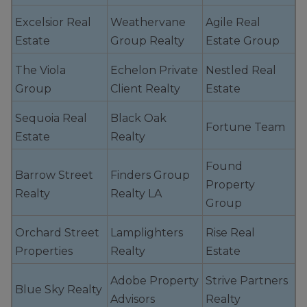
Excelsior Real
Weathervane
Agile Real
Estate
Group Realty
Estate Group
The Viola
Echelon Private
Nestled Real
Group
Client Realty
Estate
Sequoia Real
Black Oak
Fortune Team
Estate
Realty
Found
Barrow Street
Finders Group
Property
Realty
Realty LA
Group
Orchard Street
Lamplighters
Rise Real
Properties
Realty
Estate
Adobe Property
Strive Partners
Blue Sky Realty
Advisors
Realty