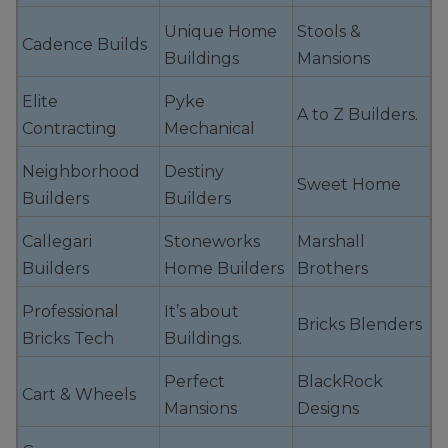
Unique Home
Stools &
Cadence Builds
Buildings
Mansions
Elite
Pyke
A to Z Builders.
Contracting
Mechanical
Neighborhood
Destiny
Sweet Home
Builders
Builders
Callegari
Stoneworks
Marshall
Builders
Home Builders
Brothers
Professional
It’s about
Bricks Blenders
Bricks Tech
Buildings.
Perfect
BlackRock
Cart & Wheels
Mansions
Designs