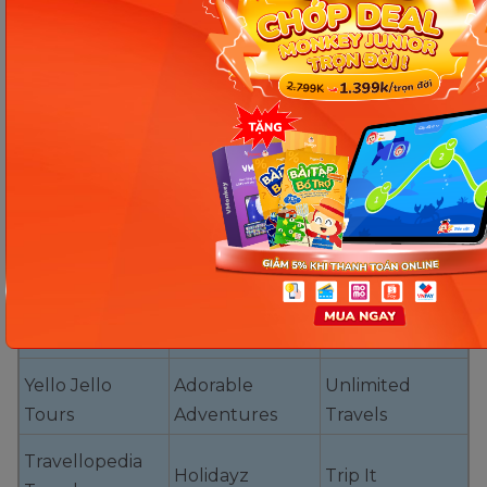
Destination
Dream casters
Jet Setter
Unknown
Late Night
The Great
Vacation Time
Adventures
Escape
The World Of
Globetrotter
Carefree
Travel
Co.
Caravanning
Fantastic
Adventurous
Stay & Play
Journeys
Plan Go
Incredible
Anywhere
Island Hoppers
Vacations
Travel Agency
Yello Jello
Adorable
Unlimited
Tours
Adventures
Travels
Travellopedia
Holidayz
Trip It