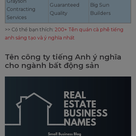
Grayson
Guaranteed
Big Sun
Contracting
Quality
Builders
Services
>> Có thể bạn thích:
200+ Tên quán cà phê tiếng
anh sáng tạo và ý nghĩa nhất
Tên công ty tiếng Anh ý nghĩa
cho ngành bất động sản