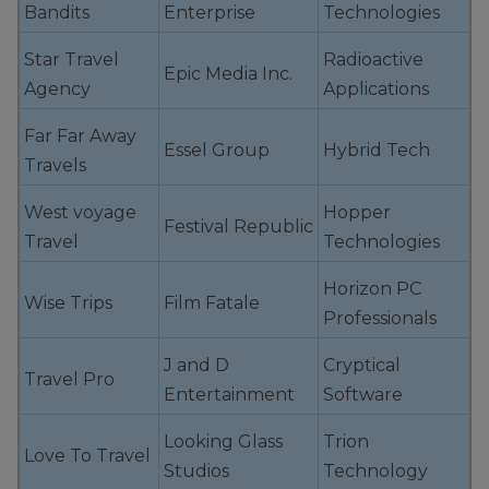
Bandits
Enterprise
Technologies
Star Travel
Radioactive
Epic Media Inc.
Agency
Applications
Far Far Away
Essel Group
Hybrid Tech
Travels
West voyage
Hopper
Festival Republic
Travel
Technologies
Horizon PC
Wise Trips
Film Fatale
Professionals
J and D
Cryptical
Travel Pro
Entertainment
Software
Looking Glass
Trion
Love To Travel
Studios
Technology