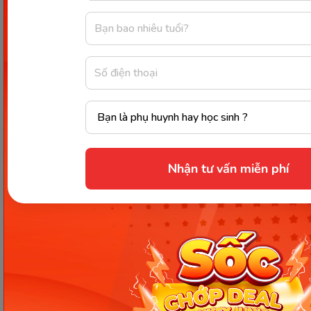
kiểm tra lại qua các kênh chính thức hoặc liên
hệ trực tiếp với đơn vị liên quan để nắm bắt
tình hình thực tế.
Nhận tư vấn miễn phí
Các Bài Viết Mới Nhất
[Thảo luận] Cơn thịnh nộ (ăn
vạ) của trẻ | Kỷ luật tích cực #17