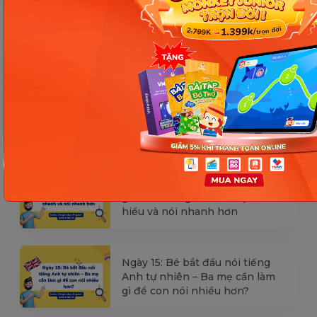
Ngày 18: Vì sao bé nhanh quên
từ tiếng Anh? Cách giúp con
nhớ lâu mà không cần học
nhiều
Ngày 17: Bé nhận diện từ nhanh
qua hình ảnh – Chìa khóa giúp
con hiểu ngay không cần dịch
Ngày 16: Tăng tốc độ phản xạ và
ghi nhớ tiếng Anh – Giúp bé
hiểu và nói nhanh hơn
Ngày 15: Bé bắt đầu nói tiếng
Anh tự nhiên – Ba mẹ cần làm
gì để con nói nhiều hơn?