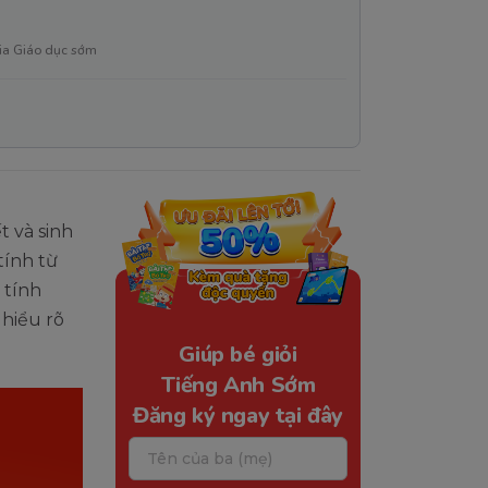
ia Giáo dục sớm
t và sinh
tính từ
 tính
 hiểu rõ
Giúp bé giỏi
Tiếng Anh Sớm
Đăng ký ngay tại đây