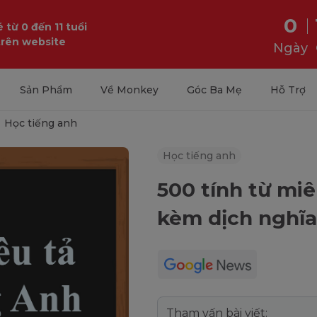
0
 từ 0 đến 11 tuổi
trên website
Ngày
Sản Phẩm
Về Monkey
Góc Ba Mẹ
Hỗ Trợ
Học tiếng anh
Học tiếng anh
500 tính từ miê
kèm dịch nghĩa 
Tham vấn bài viết: