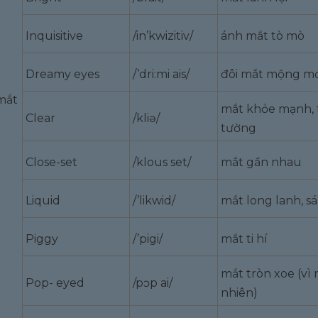
Inquisitive
/in’kwizitiv/
ánh mắt tò mò
Dreamy eyes
/’dri:mi ais/
đôi mắt mộng m
mắt
mắt khỏe mạnh, 
Clear
/kliə/
tường
Close-set
/klous set/
mắt gần nhau
Liquid
/’likwid/
mắt long lanh, s
Piggy
/’pigi/
mắt ti hí
mắt tròn xoe (vì
Pop- eyed
/pɔp ai/
nhiên)