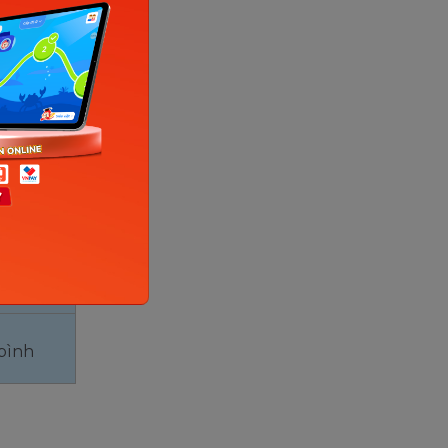
 manh
bình