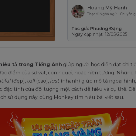
Hoàng Mỹ Hạnh
Thạc sĩ Ngôn ngữ - Chuyên g
Tác giả: Phương Đặng
Ngày cập nhật: 12/05/2025
miêu tả trong Tiếng Anh
giúp người học diễn đạt chi tiế
ặc điểm của sự vật, con người, hoặc hiện tượng. Những 
tiful
(đẹp),
tall
(cao),
fast
(nhanh) giúp mô tả ngoại hình,
c đặc tính của đối tượng một cách dễ hiểu và cụ thể. Để
ch sử dụng này, cùng Monkey tìm hiểu bài viết sau.