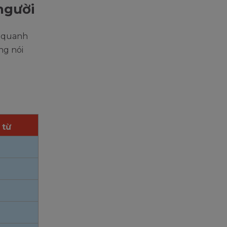
người
y quanh
ng nói
 từ
h