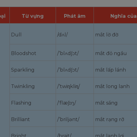
ại
Từ vựng
Phát âm
Nghĩa của
Dull
/dʌl/
mắt lờ đờ
Bloodshot
/’blʌdʃɔt/
mắt đỏ ngầu
Sparkling
/’blʌdʃɔt/
mắt lấp lánh
Twinkling
/’twiɳkliɳ/
mắt long lanh
Flashing
/ˈflæʃɪŋ/
mắt sáng
Brilliant
/’briljənt/
mắt rạng rỡ
Bright
/brait/
mắt lanh lợi