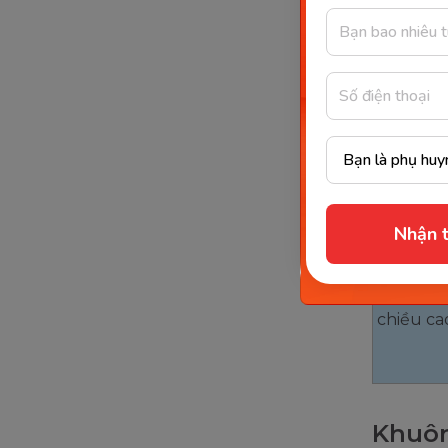
Nhận t
Miêu tả 
chiều ca
Khuô