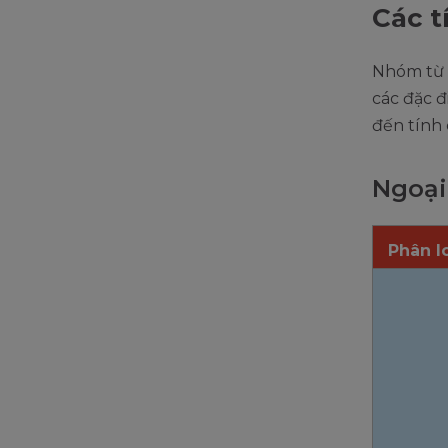
Các t
Nhóm từ 
các đặc đ
đến tính 
Ngoại
Phân l