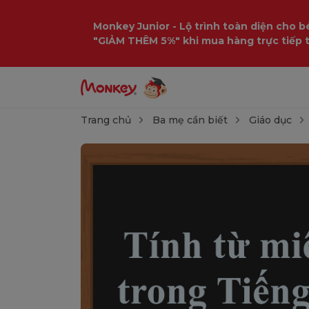
Monkey Junior - Lộ trình toàn diện cho bé
"GIẢM THÊM 5%" khi mua hàng trực tiếp 
Trang chủ
Ba mẹ cần biết
Giáo dục