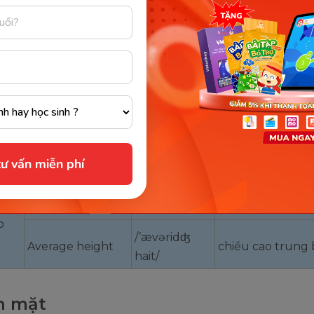
proportioned
cân đối
ˈpɔːʃənd ‘figə/
figure
Frail
/freil/
yếu đuối, mỏng
Plump
/plʌmp/
tròn trĩnh
Tall
/tɔ:l/
cao
Tallish
/’tɔ:liʃ/
cao dong dỏng
ư vấn miễn phí
Short
/ʃɔ:t/
thấp, lùn
về
Shortish
/’ʃɔ:tiʃ/
hơi lùn
o
/’ævəridʤ
Average height
chiều cao trung 
hait/
n mặt