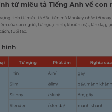
ính từ miêu tả Tiếng Anh về con 
vựng tính từ miêu tả đầu tiên mà Monkey nhắc tới xoa
iểm của con người, từ ngoại hình, khuôn mặt, làn da, giọ
cách, tuổi tác.
 hình
oại
Từ vựng
Phát âm
Nghĩa của
Thin
/θin/
gầy
Slim
/slim/
gầy, mảnh khản
Skinny
/’skini/
ốm, gầy
Slender
/’slendə/
mảnh khảnh