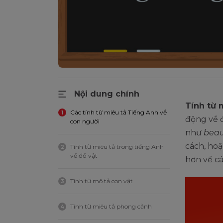
Nội dung chính
Tính từ 
Các tính từ miêu tả Tiếng Anh về
1
động về đ
con người
như
beau
cách, hoặ
Tính từ miêu tả trong tiếng Anh
2
về đồ vật
hơn về cá
Tính từ mô tả con vật
3
Tính từ miêu tả phong cảnh
4