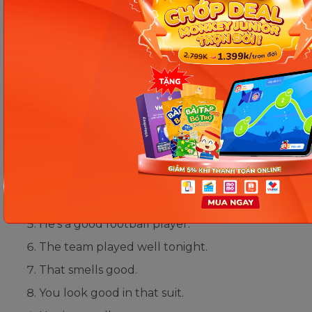
That smells well.
You look well in that suit.
He sings good.
That’s a very well plan.
Đáp án:
He did well in the race.
That’s a good cake.
She performed well on stage.
I don’t feel well – maybe I’m getting sick.
He’s a good football player.
The team played well tonight.
That smells good.
You look good in that suit.