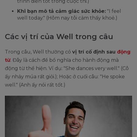
trình diễn tốt trong cuộc thi.)
Khi bạn mô tả cảm giác sức khỏe:
"I feel
well today." (Hôm nay tôi cảm thấy khoẻ.)
Các vị trí của Well trong câu
Trong câu, Well thường có
vị trí cố định sau
động
từ
. Đây là cách để bổ nghĩa cho hành động mà
động từ thể hiện. Ví dụ: "She dances very well." (Cô
ấy nhảy múa rất giỏi.); Hoặc ở cuối câu: "He spoke
well." (Anh ấy nói rất tốt.)