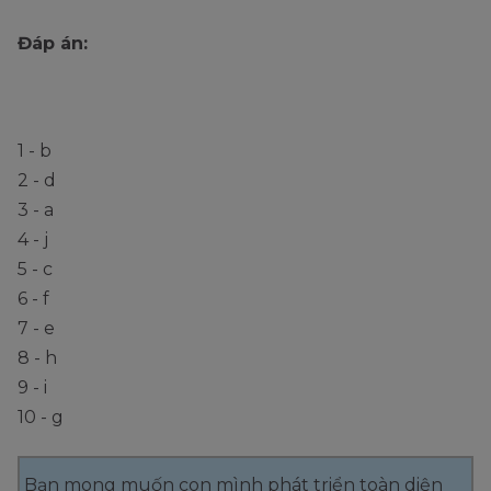
Đáp án:
1 - b
2 - d
3 - a
4 - j
5 - c
6 - f
7 - e
8 - h
9 - i
10 - g
Bạn mong muốn con mình phát triển toàn diện