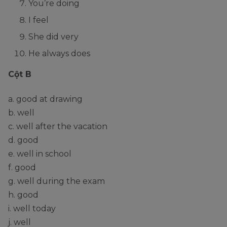
You’re doing
I feel
She did very
He always does
Cột B
a. good at drawing
b. well
c. well after the vacation
d. good
e. well in school
f. good
g. well during the exam
h. good
i. well today
j. well