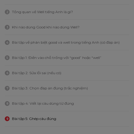
Tổng quan về Well tiếng Anh là gì?
2
Khi nào dùng Good khi nào dùng Well?
3
Bài tập về phân biệt good và well trong tiếng Anh (có đáp án)
4
Bài tập 1: Điền vào chỗ trống với “good” hoặc “well”
5
Bài tập 2: Sửa lỗi sai (nếu có)
6
Bài tập 3: Chọn đáp án đúng (trắc nghiệm)
7
Bài tập 4: Viết lại câu dùng từ đúng
8
Bài tập 5: Ghép câu đúng
9