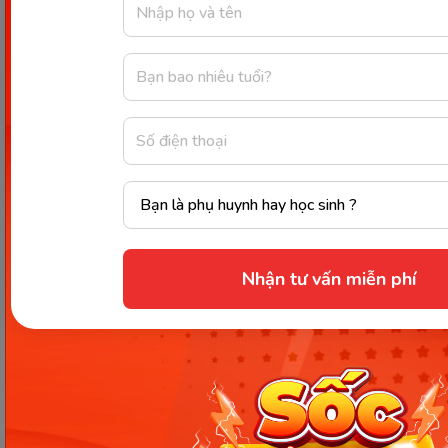
well
Bài tập 4: Viết lại câu dùng từ
đúng
Viết lại câu sau sao cho đúng ngữ pháp (nếu sai),
đặc biệt chú ý cách dùng “good” và “well”.
He did good in the race.
Nhận tư vấn miễn phí
That’s a well cake.
She performed good on stage.
I don’t feel good – maybe I’m getting sick.
He’s a well football player.
The team played good tonight.