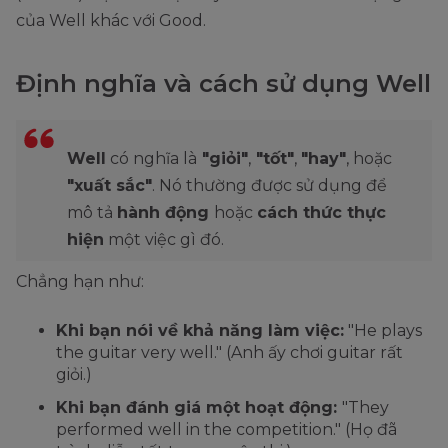
của Well khác với Good.
Định nghĩa và cách sử dụng Well
Well
có nghĩa là
"giỏi"
,
"tốt"
,
"hay"
, hoặc
"xuất sắc"
. Nó thường được sử dụng để
mô tả
hành động
hoặc
cách thức thực
hiện
một việc gì đó.
Chẳng hạn như:
Khi bạn nói về khả năng làm việc:
"He plays
the guitar very well." (Anh ấy chơi guitar rất
giỏi.)
Khi bạn đánh giá một hoạt động:
"They
performed well in the competition." (Họ đã