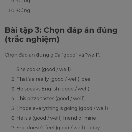
Đúng
Đúng
Bài tập 3: Chọn đáp án đúng
(trắc nghiệm)
Chọn đáp án đúng giữa “good” và “well”.
She cooks (good / well)
That’s a really (good / well) idea
He speaks English (good / well)
This pizza tastes (good / well)
I hope everything is going (good / well)
He is a (good / well) friend of mine
She doesn’t feel (good / well) today