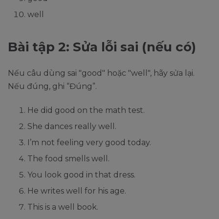
well
Bài tập 2: Sửa lỗi sai (nếu có)
Nếu câu dùng sai "good" hoặc "well", hãy sửa lại.
Nếu đúng, ghi “Đúng”.
He did good on the math test.
She dances really well.
I’m not feeling very good today.
The food smells well.
You look good in that dress.
He writes well for his age.
This is a well book.