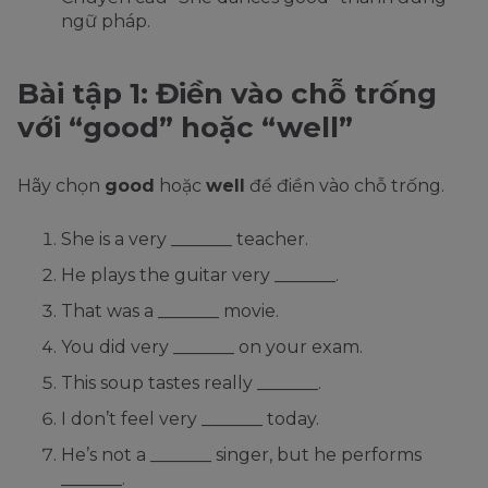
ngữ pháp.
Bài tập 1: Điền vào chỗ trống
với “good” hoặc “well”
Hãy chọn
good
hoặc
well
để điền vào chỗ trống.
She is a very _______ teacher.
He plays the guitar very _______.
That was a _______ movie.
You did very _______ on your exam.
This soup tastes really _______.
I don’t feel very _______ today.
He’s not a _______ singer, but he performs
_______.