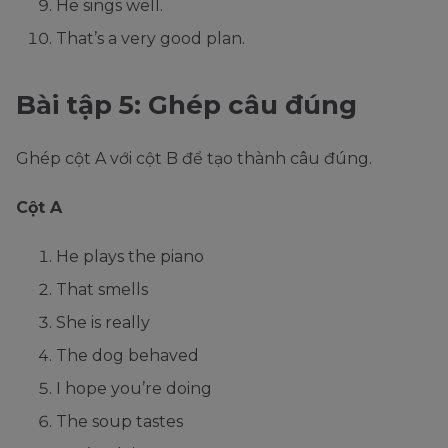
He sings well.
That’s a very good plan.
Bài tập 5: Ghép câu đúng
Ghép cột A với cột B để tạo thành câu đúng.
Cột A
He plays the piano
That smells
She is really
The dog behaved
I hope you’re doing
The soup tastes