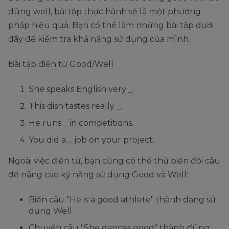
dùng well, bài tập thực hành sẽ là một phương
pháp hiệu quả. Bạn có thể làm những bài tập dưới
đây để kiểm tra khả năng sử dụng của mình.
Bài tập điền từ Good/Well
She speaks English very _.
This dish tastes really _.
He runs _ in competitions.
You did a _ job on your project.
Ngoài việc điền từ, bạn cũng có thể thử biến đổi câu
để nâng cao kỹ năng sử dụng Good và Well:
Biến câu "He is a good athlete" thành dạng sử
dụng Well.
Chuyển câu "She dances good" thành đúng