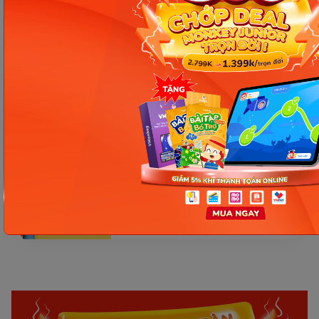
Ngày 17: Bé nhận diện từ nhanh
qua hình ảnh – Chìa khóa giúp
con hiểu ngay không cần dịch
Ngày 16: Tăng tốc độ phản xạ và
ghi nhớ tiếng Anh – Giúp bé
hiểu và nói nhanh hơn
Ngày 15: Bé bắt đầu nói tiếng
Anh tự nhiên – Ba mẹ cần làm
gì để con nói nhiều hơn?