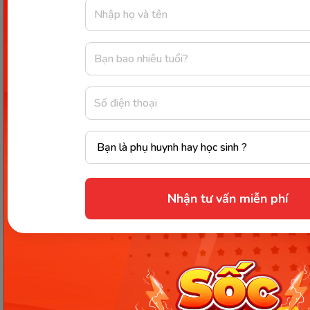
Các Bài Viết Mới Nhất
[Thảo luận] Cơn thịnh nộ (ăn
Nhận tư vấn miễn phí
vạ) của trẻ | Kỷ luật tích cực #17
Ngày 18: Vì sao bé nhanh quên
từ tiếng Anh? Cách giúp con
nhớ lâu mà không cần học
nhiều