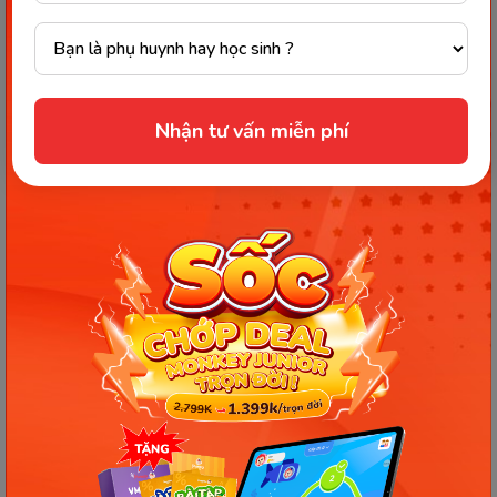
thường xuyên đốc thúc trẻ viết ra từ đó trong lúc
đọc. Không tốn bao lâu thời gian thì trẻ đã có thể
dễ dàng đọc chữ cái và ghi nhớ chúng. Với các bé
nhanh trí, lanh lợi thì kết quả còn đến nhanh hơn
Nhận tư vấn miễn phí
thế.
Nhưng với cách này thì sẽ có không ít trẻ bị ngán
ngẩm vì phải ngồi vào bàn học khá lâu. Vì vậy, để
cho bé tự tạo thành thói quen thì ba mẹ nên cùng
đồng hành với bé. Và thường xuyên chơi trò chơi ô
chữ, đọc truyện,... cùng với trẻ.
Trẻ đọc chữ cái từ những món
đồ chơi đơn giản
Theo giáo sư Stephen Krashen, khoảng thời gian