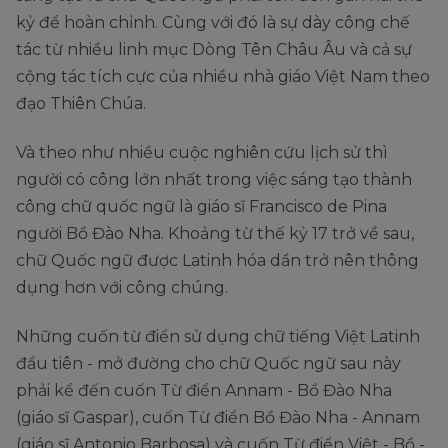
kỷ để hoàn chỉnh. Cùng với đó là sự dày công chế
tác từ nhiều linh mục Dòng Tên Châu Âu và cả sự
cộng tác tích cực của nhiều nhà giáo Việt Nam theo
đạo Thiên Chúa.
Và theo như nhiều cuộc nghiên cứu lịch sử thì
người có công lớn nhất trong việc sáng tạo thành
công chữ quốc ngữ là giáo sĩ Francisco de Pina
người Bồ Đào Nha. Khoảng từ thế kỷ 17 trở về sau,
chữ Quốc ngữ được Latinh hóa dần trở nên thông
dụng hơn với công chúng.
Những cuốn từ điển sử dụng chữ tiếng Việt Latinh
đầu tiên - mở đường cho chữ Quốc ngữ sau này
phải kể đến cuốn Từ điển Annam - Bồ Đào Nha
(giáo sĩ Gaspar), cuốn Từ điển Bồ Đào Nha - Annam
(giáo sĩ Antonio Barbosa) và cuốn Từ điển Việt - Bồ -