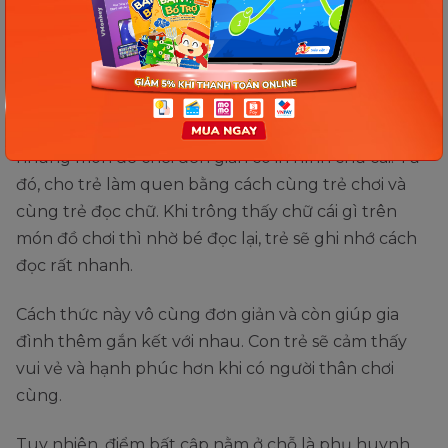
1000 ngày từ khi trẻ được sinh ra là lúc trẻ dễ dàng
ghi nhớ ngôn ngữ nhất. Vì vậy, trong giai đoạn này
phụ huynh có thể thường xuyên đọc bảng chữ cái,
đọc truyện đơn giản cho bé nghe.
Kết hợp với việc đó thì phụ huynh có thể mua
những món đồ chơi đơn giản có in hình chữ cái. Từ
đó, cho trẻ làm quen bằng cách cùng trẻ chơi và
cùng trẻ đọc chữ. Khi trông thấy chữ cái gì trên
món đồ chơi thì nhờ bé đọc lại, trẻ sẽ ghi nhớ cách
đọc rất nhanh.
Cách thức này vô cùng đơn giản và còn giúp gia
đình thêm gắn kết với nhau. Con trẻ sẽ cảm thấy
vui vẻ và hạnh phúc hơn khi có người thân chơi
cùng.
Tuy nhiên, điểm bất cập nằm ở chỗ là phụ huynh