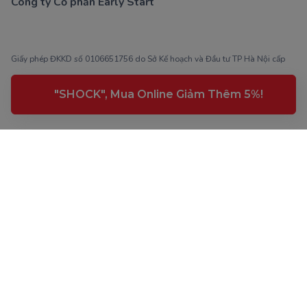
Công ty Cổ phần Early Start
1900 63 60 52
Giấy phép ĐKKD số 0106651756 do Sở Kế hoạch và Đầu tư TP Hà Nội cấp
ngày 01/10/2014, thay đổi lần thứ 3 ngày 13/11/2020
Trụ sở chính: Tầng 3, tòa nhà G4 và G5, dự án Five Star Garden, số 2 Kim
"SHOCK", Mua Online Giảm Thêm 5%!
Giang, phường Khương Đình, TP. Hà Nội
Người đại diện pháp luật: Ông Nguyễn Hoàng Anh - Giám đốc điều hành
Kết nối với Monkey