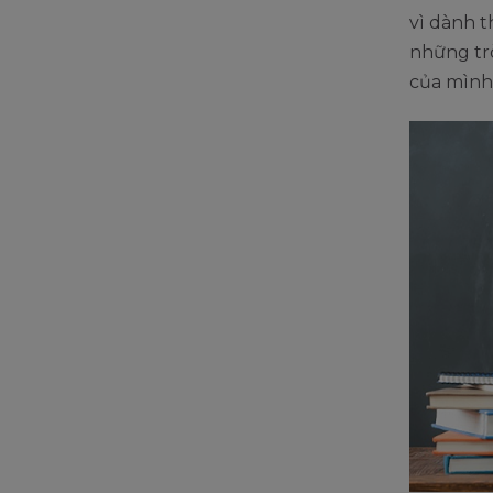
vì dành t
những trò
của mình