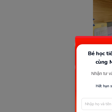
Bé học t
cùng 
Nhận tư v
Hết hạn 
Ứng
Thuận