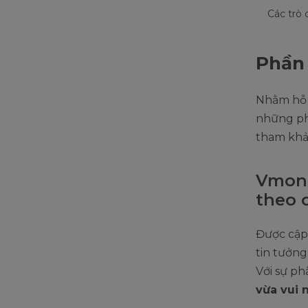
Các trò 
Phần 
Nhằm hỗ 
những phầ
tham khảo
Vmonk
theo 
Được cập
tin tưởng
Với sự ph
vừa vui 