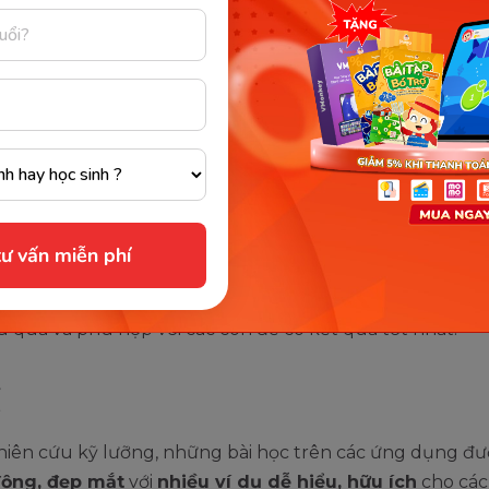
g những lý do chính phụ huynh tin tưởng các phần mề
 thoại là sự thuận tiện và nhanh chóng. Chỉ với một chiếc
ne hoăc laptop
, các con có thể tiếp xúc với
khối lượng 
qua các bài học sinh động, dễ hiểu.
hí thấp
 phần mềm học tiếng việt lớp 1 là hoàn toàn miễn phí, đa
ư vấn miễn phí
bậc phụ huynh có thể tiết kiệm chi phí trong việc học tậ
 những phần mềm có tính phí, phụ huynh nên cân nhắc 
u quả và phù hợp với các con để có kết quả tốt nhất.
ị
ghiên cứu kỹ lưỡng, những bài học trên các ứng dụng đ
động, đẹp mắt
với
nhiều ví dụ dễ hiểu, hữu ích
cho các