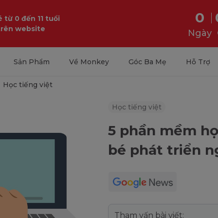
0
 từ 0 đến 11 tuổi
trên website
Ngày
Sản Phẩm
Về Monkey
Góc Ba Mẹ
Hỗ Trợ
Học tiếng việt
Học tiếng việt
5 phần mềm học
bé phát triển 
Tham vấn bài viết: