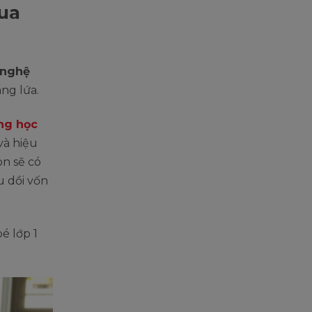
qua
 nghệ
ng lứa.
ng học
và hiệu
on sẽ có
u dồi vốn
é lớp 1