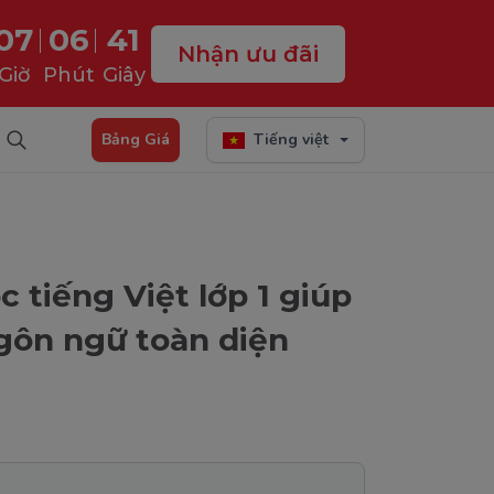
07
06
40
Nhận ưu đãi
Giờ
Phút
Giây
Bảng Giá
Tiếng việt
 tiếng Việt lớp 1 giúp
ngôn ngữ toàn diện