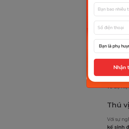
Một tron
trên điện
smatpho
thức lớn
Chi p
Đa số các
Nhận t
vậy, các 
con. Với
về độ hiệ
Thú v
Với sự n
kế sinh 