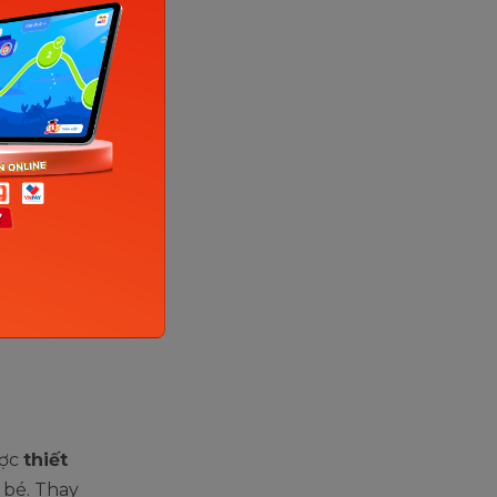
m học tập
kiến
 dạng. Vì
p của các
kỹ lưỡng
ược
thiết
 bé. Thay