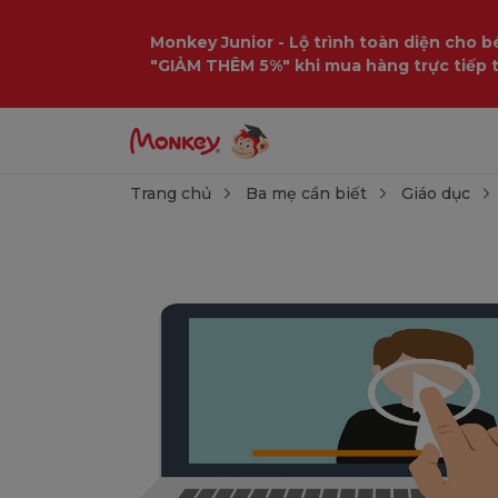
Monkey Junior - Lộ trình toàn diện cho bé
"GIẢM THÊM 5%" khi mua hàng trực tiếp 
Trang chủ
Ba mẹ cần biết
Giáo dục