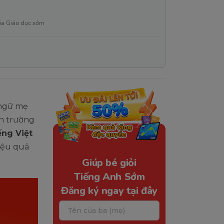
ia Giáo dục sớm
 ngữ mẹ
ên trường
ng Việt
iệu quả
Giúp bé giỏi
Tiếng Anh Sớm
Đăng ký ngay tại đây