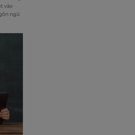
út vào
ngôn ngữ