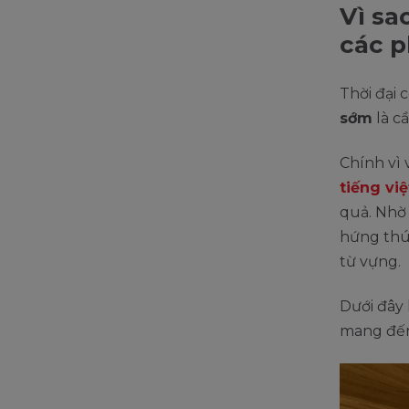
Vì sa
các 
Thời đại 
sớm
là cầ
Chính vì 
tiếng việ
quả. Nhờ
hứng thú 
từ vựng.
Dưới đây 
mang đế