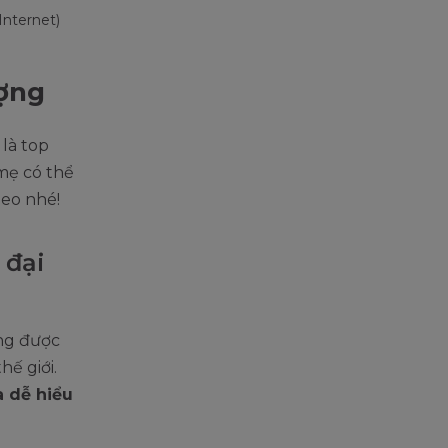
Internet)
ượng
là top
mẹ có thể
heo nhé!
 đại
ng được
ế giới.
a dễ hiểu