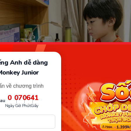
iếng Anh dễ dàng
Monkey Junior
ấn về chương trình
0
07
06
40
sau
 dụng học tiếng việt cho bé lớp 1 hiệu quả. (Ảnh: Sưu tầm Inter
Ngày
Giờ
Phút
Giây
 tiện