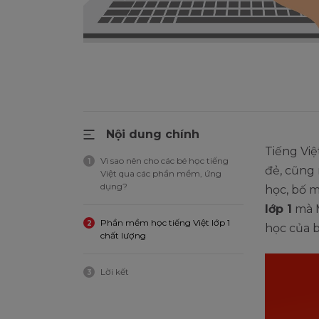
Nội dung chính
Tiếng Vi
Vì sao nên cho các bé học tiếng
1
đẻ, cũng 
Việt qua các phần mềm, ứng
dụng?
học, bố 
lớp 1
mà M
Phần mềm học tiếng Việt lớp 1
2
học của b
chất lượng
Lời kết
3