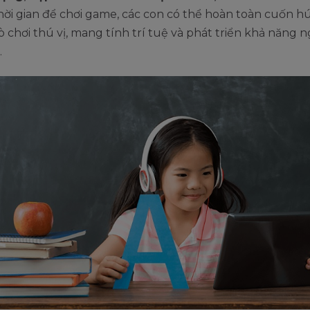
hời gian để chơi game, các con có thể hoàn toàn cuốn h
 chơi thú vị, mang tính trí tuệ và phát triển khả năng 
.