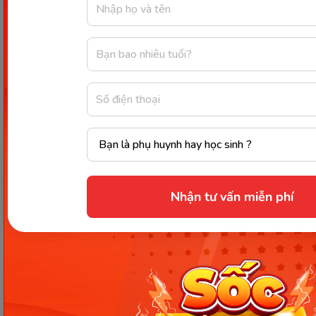
truyền đạt thông tin, thực hiện thủ tục hành
chính hay giải quyết công việc hay không?
Kết hợp các yếu tố:
Dựa trên các yếu tố trên,
ta có thể xác định được phương thức biểu đạt
chính của văn bản.
Xem thêm:
VMonkey - Ứng dụng giúp xây dựng nền tảng
tiếng Việt vững chắc cho trẻ
Phong cách ngôn ngữ: Ôn thi phần Đọc - Hiểu
Nhận tư vấn miễn phí
THPT Quốc Gia môn Ngữ Văn
Một số bài tập ôn thi THPT
Quốc Gia dạng xác định các
phương thức biểu đạt