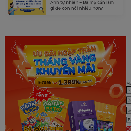
Anh tự nhiên – Ba mẹ cần làm
gì để con nói nhiều hơn?
Mớ
Đ