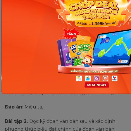
Bài tập 1.
Đọc kỹ các đoạn văn bản sau và xác định
phương thức biểu đạt chính của đoạn văn bản:
"Mặt trời lặn dần sau dãy núi xa xăm. Nắng vàng
như mật ong phủ lên mọi cảnh vật. Những tia
nắng cuối cùng còn sót lại loe loét trên mặt nước,
tạo nên những vệt sáng lấp lánh. Bầu trời dần
chuyển sang màu đỏ rực, rồi tím thẫm, cuối cùng
chìm vào màn đêm đen kịt. Tiếng côn trùng rả rích
vang vọng khắp nơi. Gió đêm mát mẻ thổi qua,
mang theo hương thơm của hoa cỏ. Xa xa, những
ánh đèn điện lấp lánh như những vì sao sa ngã."
Đáp án:
Miêu tả.
Bài tập 2.
Đọc kỹ đoạn văn bản sau và xác định
phương thức biểu đạt chính của đoạn văn bản: