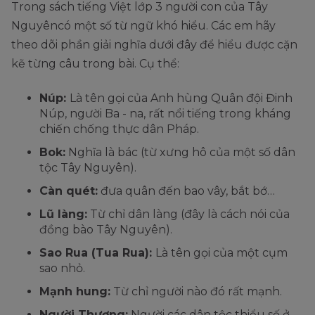
Trong sách tiếng Việt lớp 3 người con của Tây
Nguyêncó một số từ ngữ khó hiểu. Các em hãy
theo dõi phần giải nghĩa dưới đây để hiểu được cặn
kẽ từng câu trong bài. Cụ thể:
Núp:
Là tên gọi của Anh hùng Quân đội Đinh
Núp, người Ba - na, rất nổi tiếng trong kháng
chiến chống thực dân Pháp.
Bok:
Nghĩa là bác (từ xưng hô của một số dân
tộc Tây Nguyên).
Càn quét:
đưa quân đến bao vây, bắt bớ…
Lũ làng:
Từ chỉ dân làng (đây là cách nói của
đồng bào Tây Nguyên).
Sao Rua (Tua Rua):
Là tên gọi của một cụm
sao nhỏ.
Mạnh hung:
Từ chỉ người nào đó rất mạnh.
Người Thượng:
Người các dân tộc thiểu số ở