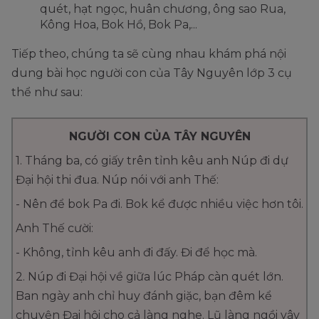
quét, hạt ngọc, huân chương, ông sao Rua,
Kông Hoa, Bok Hồ, Bok Pa,...
Tiếp theo, chúng ta sẽ cùng nhau khám phá nội
dung bài học người con của Tây Nguyên lớp 3 cụ
thể như sau:
NGƯỜI CON CỦA TÂY NGUYÊN
1. Tháng ba, có giấy trên tỉnh kêu anh Núp đi dự
Đại hội thi đua. Núp nói với anh Thế:
- Nên để bok Pa đi. Bok kể được nhiều việc hơn tôi.
Anh Thế cười:
- Không, tỉnh kêu anh đi đấy. Đi để học mà.
2. Núp đi Đại hội về giữa lúc Pháp càn quét lớn.
Ban ngày anh chỉ huy đánh giặc, bạn đêm kể
chuyện Đại hội cho cả làng nghe. Lũ làng ngồi vây