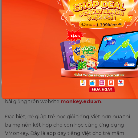
kiểu câu Ai làm gì? Ai thế
nào?
Tập làm văn: Nghe - kể lại
câu chuyện dại gì mà đổi lớp
3 tập 1
Như vậy, bài viết này đã giúp các em hiểu được ý
nghĩa bài học
người con của Tây Nguyên lớp 3
và
hoàn thành các bài tập một cách dễ dàng. Hy vọng
các em sẽ học tập ngày càng tốt hơn nhờ vào các
bài giảng trên website
monkey.edu.vn
.
Đặc biệt, để giúp trẻ học giỏi tiếng Việt hơn nữa thì
ba mẹ nên kết hợp cho con học cùng ứng dụng
VMonkey. Đây là app dạy tiếng Việt cho trẻ mầm