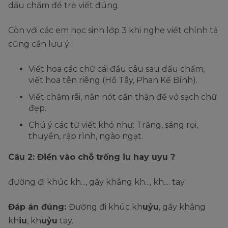
dấu chấm để trẻ viết đúng.
Còn với các em học sinh lớp 3 khi nghe viết chính tả
cũng cần lưu ý:
Viết hoa các chữ cái đầu câu sau dấu chấm,
viết hoa tên riêng (Hồ Tây, Phan Kế Bính).
Viết chậm rãi, nắn nót cẩn thận để vở sạch chữ
đẹp.
Chú ý các từ viết khó như: Trăng, sáng rọi,
thuyền, rập rình, ngào ngạt.
Câu 2: Điền vào chỗ trống iu hay uyu ?
đường đi khúc kh..., gầy khẳng kh..., kh.... tay
Đáp án đúng:
Đường đi khúc kh
uỷu
, gầy khẳng
kh
iu
, kh
uỷu
tay.