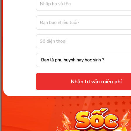
=> Đáp án:
Là cái chổi.
Tên em không thiếu, chẳng thừa
Chín vàng ngon ngọt rất vừa lòng anh.
(Là quả gì?)
=> Đáp án:
Là quả đu đủ.
Nhận tư vấn miễn phí
Các bài viết không thể bỏ lỡ
Cách làm bài đặt câu hỏi
cho bộ phận in đậm lớp 3 và
giải vở bài tập chi tiết
Đặt câu theo mẫu Ai là gì
lớp 2 - Phân biệt với các