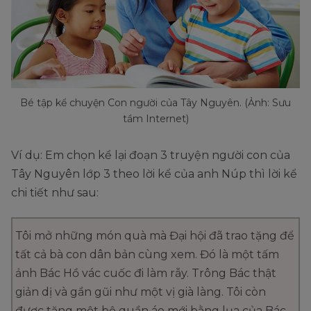
Bé tập kể chuyện Con người của Tây Nguyên. (Ảnh: Sưu
tầm Internet)
Ví dụ: Em chọn kể lại đoạn 3 truyện người con của
Tây Nguyên lớp 3 theo lời kể của anh Núp thì lời kể
chi tiết như sau:
Tôi mở những món quà mà Đại hội đã trao tặng để
tất cả bà con dân bản cùng xem. Đó là một tấm
ảnh Bác Hồ vác cuốc đi làm rẫy. Trông Bác thật
giản dị và gần gũi như một vị già làng. Tôi còn
được tặng một bộ quần áo mới bằng lụa của Bác