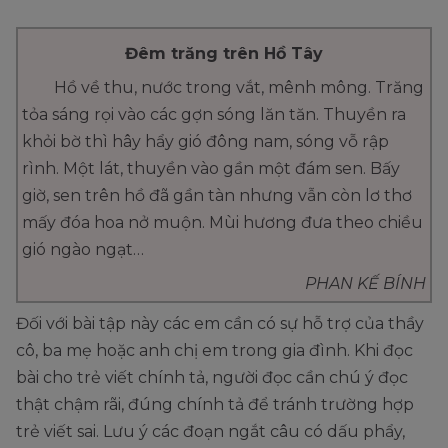
Đêm trăng trên Hồ Tây
Hồ về thu, nước trong vắt, mênh mông. Trăng
tỏa sáng rọi vào các gợn sóng lăn tăn. Thuyền ra
khỏi bờ thì hây hẩy gió đông nam, sóng vỗ rập
rình. Một lát, thuyền vào gần một đám sen. Bấy
giờ, sen trên hồ đã gần tàn nhưng vẫn còn lơ thơ
mấy đóa hoa nở muộn. Mùi hương đưa theo chiều
gió ngào ngạt…
PHAN KẾ BÍNH
Đối với bài tập này các em cần có sự hỗ trợ của thầy
cô, ba mẹ hoặc anh chị em trong gia đình. Khi đọc
bài cho trẻ viết chính tả, người đọc cần chú ý đọc
thật chậm rãi, đúng chính tả để tránh trường hợp
trẻ viết sai. Lưu ý các đoạn ngắt câu có dấu phẩy,