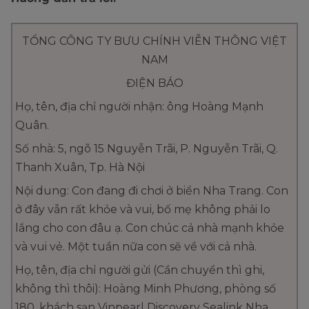
TỔNG CÔNG TY BƯU CHÍNH VIỄN THÔNG VIỆT
NAM
ĐIỆN BÁO
Họ, tên, địa chỉ người nhận: ông Hoàng Mạnh
Quân.
Số nhà: 5, ngõ 15 Nguyễn Trãi, P. Nguyễn Trãi, Q.
Thanh Xuân, Tp. Hà Nội
Nội dung: Con đang đi chơi ở biển Nha Trang. Con
ở đây vẫn rất khỏe và vui, bố mẹ không phải lo
lắng cho con đâu ạ. Con chúc cả nhà mạnh khỏe
và vui vẻ. Một tuần nữa con sẽ về với cả nhà.
Họ, tên, địa chỉ người gửi (Cần chuyển thì ghi,
không thì thôi): Hoàng Minh Phương, phòng số
180, khách sạn Vinpearl Discovery Sealink Nha