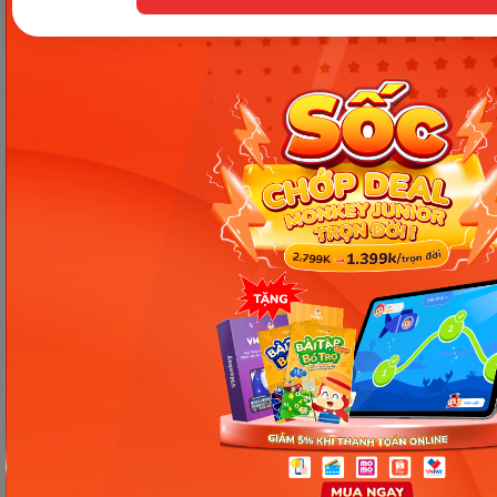
tình hình thực tế.
Các Bài Viết Mới Nhất
[Thảo luận] Cơn thịnh nộ (ăn
vạ) của trẻ | Kỷ luật tích cực #17
Ngày 18: Vì sao bé nhanh quên