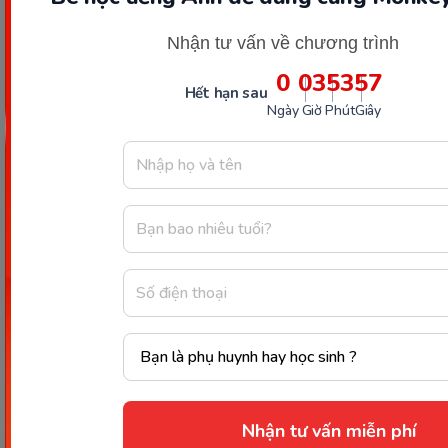
Xem thêm:
Nhận tư vấn về chương trình
0
03
53
56
Soạn bài Ai có lỗi lớp 3 trang 12 SGK Tiếng Việt
Hết hạn sau
Ngày
Giờ
Phút
Giây
tập 1
Dạy bé học bài anh đom đóm lớp 3 môn Tiếng
Việt
Soạn bài tập tiếng Việt cảnh đẹp non sông lớp
3 tập 1
Chia sẻ ngay
Thông tin trong bài viết được tổng hợp nhằm
mục đích tham khảo và có thể thay đổi mà
không cần báo trước. Quý khách vui lòng
kiểm tra lại qua các kênh chính thức hoặc liên
Nhận tư vấn miễn phí
hệ trực tiếp với đơn vị liên quan để nắm bắt