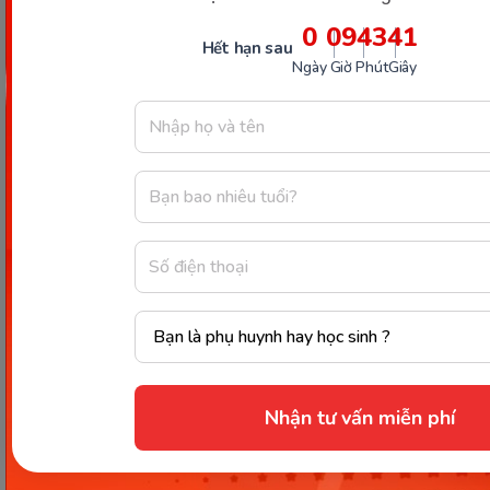
cộng với phân nửa của số đã tính. Ví dụ: 68 x 15
0
09
43
39
=> (68 x 10)+(168 x 10)/2= 680 + 340=1020.
Hết hạn sau
Ngày
Giờ
Phút
Giây
Ngoài ra vẫn còn các mẹo tính nhanh khác mà phụ
huynh có thể dễ dàng tìm thấy trên các trang tài
liệu uy tín. Nhưng hãy nhớ có sự chọn lọc phù hợp
để hướng dẫn cho trẻ thật đúng đắn nhé.
Trên đây là những điều thú vị về
cách học Toán
của người Nhật
mang lại ngoài ra còn có những
phương pháp tính nhẩm nhanh chóng. Ba mẹ đã
đọc đến đây rồi thì hãy mau lưu về để còn dạy cho
các bé nhà nhé.
Chia sẻ ngay
Nhận tư vấn miễn phí