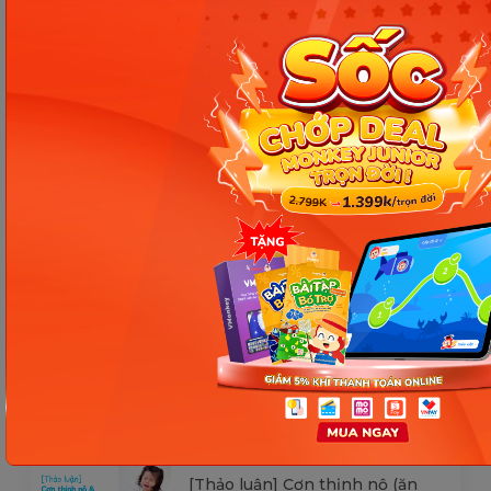
Thông tin trong bài viết được tổng hợp nhằm
mục đích tham khảo và có thể thay đổi mà
không cần báo trước. Quý khách vui lòng
kiểm tra lại qua các kênh chính thức hoặc liên
hệ trực tiếp với đơn vị liên quan để nắm bắt
tình hình thực tế.
Các Bài Viết Mới Nhất
[Thảo luận] Cơn thịnh nộ (ăn