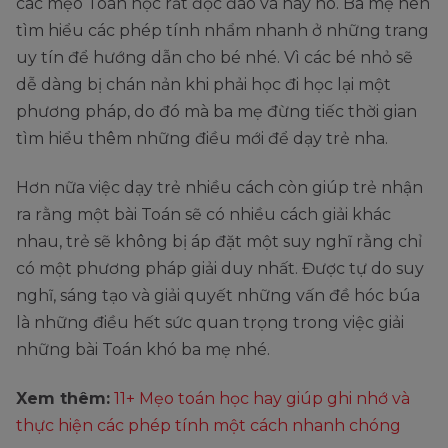
các mẹo Toán học rất độc đáo và hay ho. Ba mẹ nên
tìm hiểu các phép tính nhẩm nhanh ở những trang
uy tín để hướng dẫn cho bé nhé. Vì các bé nhỏ sẽ
dễ dàng bị chán nản khi phải học đi học lại một
phương pháp, do đó mà ba mẹ đừng tiếc thời gian
tìm hiểu thêm những điều mới để dạy trẻ nha.
Hơn nữa việc dạy trẻ nhiều cách còn giúp trẻ nhận
ra rằng một bài Toán sẽ có nhiều cách giải khác
nhau, trẻ sẽ không bị áp đặt một suy nghĩ rằng chỉ
có một phương pháp giải duy nhất. Được tự do suy
nghĩ, sáng tạo và giải quyết những vấn đề hóc búa
là những điều hết sức quan trọng trong việc giải
những bài Toán khó ba mẹ nhé.
Xem thêm:
11+ Mẹo toán học hay giúp ghi nhớ và
thực hiện các phép tính một cách nhanh chóng