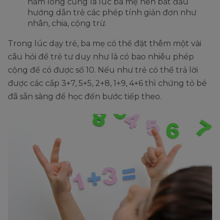
nằm lòng cũng là lúc ba mẹ nên bắt đầu
hướng dẫn trẻ các phép tính giản đơn như
nhân, chia, cộng trừ.
Trong lúc dạy trẻ, ba mẹ có thể đặt thêm một vài
câu hỏi để trẻ tư duy như là có bao nhiêu phép
cộng để có được số 10. Nếu như trẻ có thể trả lời
được các cắp 3+7, 5+5, 2+8, 1+9, 4+6 thì chứng tỏ bé
đã sẵn sàng để học đến bước tiếp theo.