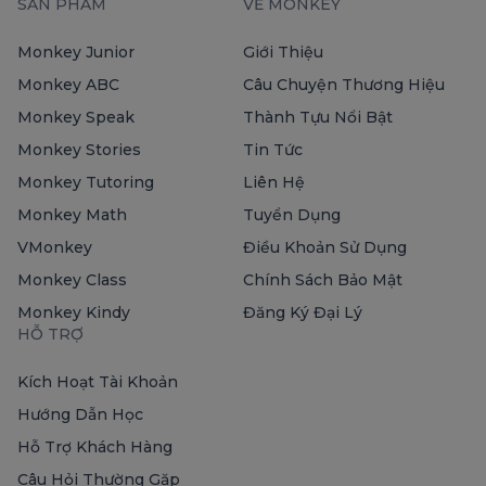
SẢN PHẨM
VỀ MONKEY
Monkey Junior
Giới Thiệu
Monkey ABC
Câu Chuyện Thương Hiệu
Monkey Speak
Thành Tựu Nổi Bật
Monkey Stories
Tin Tức
Monkey Tutoring
Liên Hệ
Monkey Math
Tuyển Dụng
VMonkey
Điều Khoản Sử Dụng
Monkey Class
Chính Sách Bảo Mật
Monkey Kindy
Đăng Ký Đại Lý
HỖ TRỢ
Kích Hoạt Tài Khoản
Hướng Dẫn Học
Hỗ Trợ Khách Hàng
Câu Hỏi Thường Gặp