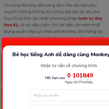
Hy vọng Monkey đã mang đến cho các bậc phụ
huynh những thông tin tương đối đầy đủ để phụ
huynh có thể cân nhắc phương pháp
toán tư duy
Hoa Kỳ
và tạo điều kiện cho bé tiếp cận sớm nhất.
Đừng quên tiếp tục theo dõi Monkey để không bỏ
qua những bài viết có nội dung hay và hữu ích khác
nhé!
Bé học tiếng Anh dễ dàng cùng Monkey
ĐỪNG BỎ LỠ!! Chương trình phát triển 5 năng
lực Toán học theo chương trình GDPT mới cho
Nhận tư vấn về chương trình
con. Nhận hàng ngàn ưu đãi NGAY HÔM NAY!
0
10
18
47
Hết hạn sau
Ngày
Giờ
Phút
Giây
Chia sẻ ngay