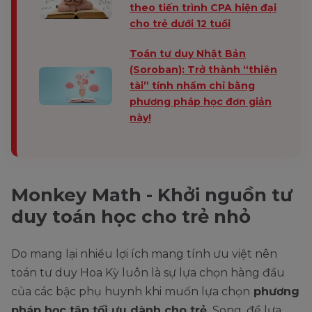
theo tiến trình CPA hiện đại
cho trẻ dưới 12 tuổi
Toán tư duy Nhật Bản
(Soroban): Trở thành “thiên
tài” tính nhẩm chỉ bằng
phương pháp học đơn giản
này!
Monkey Math - Khởi nguồn tư
duy toán học cho trẻ nhỏ
Do mang lại nhiều lợi ích mang tính ưu việt nên
toán tư duy Hoa Kỳ luôn là sự lựa chọn hàng đầu
của các bậc phụ huynh khi muốn lựa chọn
phương
pháp học tập tối ưu dành cho trẻ.
Song, để lựa