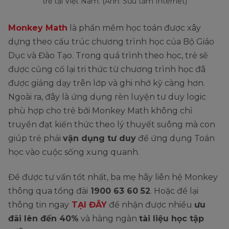
trẻ tại Việt Nam. (Ảnh: Sưu tầm Internet)
Monkey Math
là phần mềm học toán được xây
dựng theo cấu trúc chương trình học của Bộ Giáo
Dục và Đào Tạo. Trong quá trình theo học, trẻ sẽ
được củng cố lại tri thức từ chương trình học đã
được giảng dạy trên lớp và ghi nhớ kỹ càng hơn.
Ngoài ra, đây là ứng dụng rèn luyện tư duy logic
phù hợp cho trẻ bởi Monkey Math không chỉ
truyền đạt kiến thức theo lý thuyết suông mà con
giúp trẻ phải
vận dụng tư duy
để ứng dụng Toán
học vào cuộc sống xung quanh.
Để được tư vấn tốt nhất, ba mẹ hãy liên hệ Monkey
thông qua tổng đài
1900 63 60 52
. Hoặc để lại
thông tin ngay
TẠI ĐÂY
để nhận được nhiều
ưu
đãi lên đến 40%
và hàng ngàn
tài liệu học tập