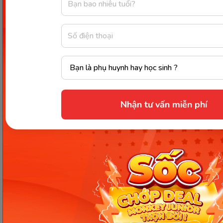
Thông tin trong bài viết được tổng hợp nhằm
mục đích tham khảo và có thể thay đổi mà
không cần báo trước. Quý khách vui lòng
kiểm tra lại qua các kênh chính thức hoặc liên
hệ trực tiếp với đơn vị liên quan để nắm bắt
tình hình thực tế.
Nhận tư vấn miễn phí
Các Bài Viết Mới Nhất