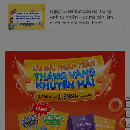
Ngày 15: Bé bắt đầu nói tiếng
Anh tự nhiên – Ba mẹ cần làm
gì để con nói nhiều hơn?
Mớ