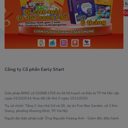
Đ
Công ty Cổ phần Early Start
1900 63 60 52
Giấy phép ĐKKD số 0106651756 do Sở Kế hoạch và Đầu tư TP Hà Nội cấp
ngày 01/10/2014, thay đổi lần thứ 3 ngày 13/11/2020
Trụ sở chính: Tầng 3, tòa nhà G4 và G5, dự án Five Star Garden, số 2 Kim
Giang, phường Khương Đình, TP. Hà Nội
Người đại diện pháp luật: Ông Nguyễn Hoàng Anh - Giám đốc điều hành