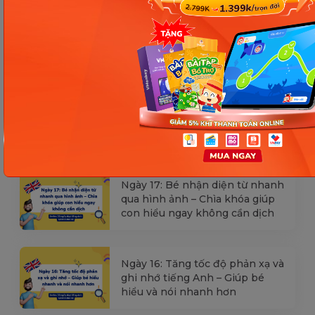
[Thảo luận] Cơn thịnh nộ (ăn
vạ) của trẻ | Kỷ luật tích cực #17
Ngày 18: Vì sao bé nhanh quên
từ tiếng Anh? Cách giúp con
nhớ lâu mà không cần học
nhiều
Ngày 17: Bé nhận diện từ nhanh
qua hình ảnh – Chìa khóa giúp
con hiểu ngay không cần dịch
Ngày 16: Tăng tốc độ phản xạ và
ghi nhớ tiếng Anh – Giúp bé
hiểu và nói nhanh hơn