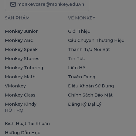
monkeycare@monkey.edu.vn
SẢN PHẨM
VỀ MONKEY
Monkey Junior
Giới Thiệu
Monkey ABC
Câu Chuyện Thương Hiệu
Monkey Speak
Thành Tựu Nổi Bật
Monkey Stories
Tin Tức
Monkey Tutoring
Liên Hệ
Monkey Math
Tuyển Dụng
VMonkey
Điều Khoản Sử Dụng
Monkey Class
Chính Sách Bảo Mật
Monkey Kindy
Đăng Ký Đại Lý
HỖ TRỢ
Kích Hoạt Tài Khoản
Hướng Dẫn Học