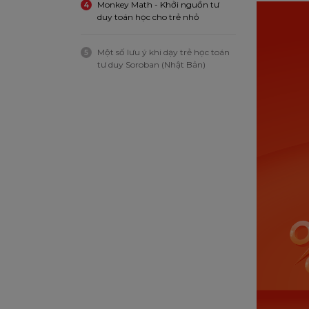
Monkey Math - Khởi nguồn tư
4
duy toán học cho trẻ nhỏ
Một số lưu ý khi dạy trẻ học toán
5
tư duy Soroban (Nhật Bản)