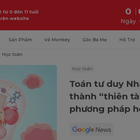
0
 từ 0 đến 11 tuổi
trên website
Ngày
Sản Phẩm
Về Monkey
Góc Ba Mẹ
Hỗ Trợ
Học toán
Học toán
Toán tư duy Nh
thành “thiên tà
phương pháp họ