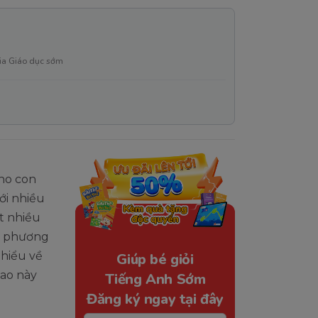
ia Giáo dục sớm
ho con
ới nhiều
t nhiều
à phương
 hiểu về
Giúp bé giỏi
ao này
Tiếng Anh Sớm
Đăng ký ngay tại đây