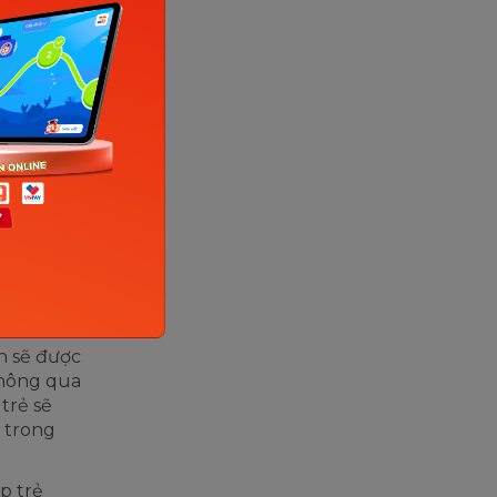
n gia toán
 duy
ó nên cho
mà phương
ao khả
n sẽ được
 Thông qua
 trẻ sẽ
 trong
p trẻ