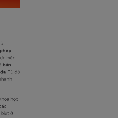
 là
 phép
ực hiện
cả
bán
 đa
. Từ đó
 nhanh
 khoa học
các
 biệt ở