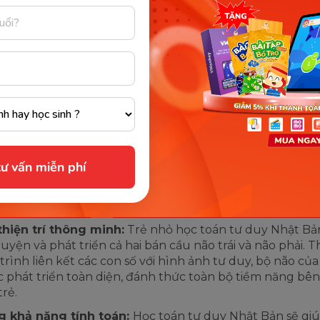
uy Nhật Bản là khái niệm học thuật quen thuộc đối với các chuyê
học hàng đầu. (Ảnh: Sưu tầm Internet)
 lợi ích “khủng” khi học toán tư
 Bản
 vẫn còn nhiều phụ huynh đang đắn đo về vấn đề liệu c
oán tư duy Nhật Bản hay không. Trên thực tế, lợi ích 
ư vấn miễn phí
mang lại cho trẻ
không chỉ dừng ở việc giúp trẻ nâng c
h nhẩm mà còn ở các khía cạnh khác như:
thiện trí thông minh:
Trẻ nhỏ học toán tư duy Nhật Bả
luyện và phát triển cả hai bán cầu não trái và não phải.
trình liên kết các con số với hình ảnh tư duy, bộ não của
 phát triển toàn diện, đánh thức toàn bộ tiềm năng bên
trẻ.
g khả năng tính toán:
Học toán tư duy Nhật Bản sẽ giú