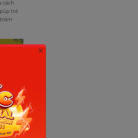
à cách
giúp trẻ
 trăm