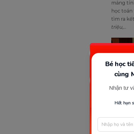
mảng tính
học toán 
tìm ra kế
triệu,
...
Bé học t
cùng 
Nhận tư v
Hết hạn 