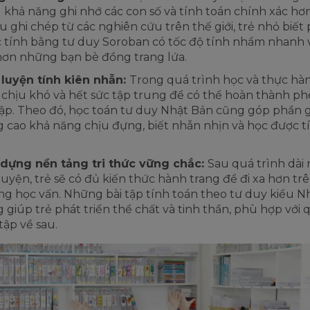
 khả năng ghi nhớ các con số và tính toán chính xác hơ
u ghi chép từ các nghiên cứu trên thế giới, trẻ nhỏ biế
 tính bằng tư duy Soroban có tốc độ tính nhẩm nhanh 
hơn những bạn bè đồng trang lứa.
luyện tính kiên nhẫn:
Trong quá trình học và thực hàn
 chịu khó và hết sức tập trung để có thể hoàn thành ph
tập. Theo đó, học toán tư duy Nhật Bản cũng góp phần g
 cao khả năng chịu đựng, biết nhẫn nhịn và học được t
 dựng nền tảng tri thức vững chắc:
Sau quá trình dài 
luyện, trẻ sẽ có đủ kiến thức hành trang để đi xa hơn tr
g học vấn. Những bài tập tính toán theo tư duy kiểu N
 giúp trẻ phát triển thể chất và tinh thần, phù hợp với 
tập về sau.