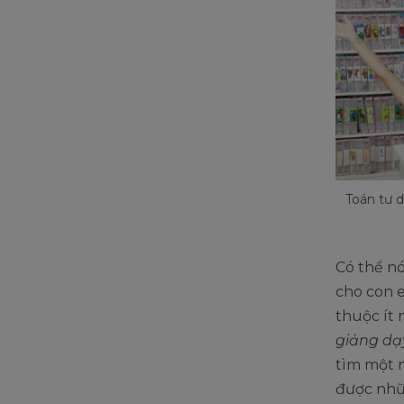
Toán tư d
Có thể nó
cho con 
thuộc ít
giảng dạy
tìm một n
được nhữn