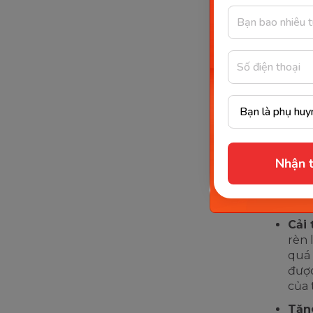
Toán tư d
Những
Nhật
Hiện nay,
con học t
Nhận t
pháp này 
năng tín
Cải 
rèn 
quá 
được
của 
Tăn