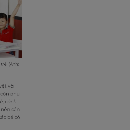
trẻ. (Ảnh:
yệt vời
g còn phụ
ẻ, cách
 nên cần
các bé có