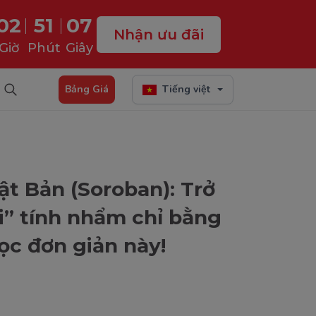
02
51
06
Nhận ưu đãi
Giờ
Phút
Giây
Bảng Giá
Tiếng việt
ật Bản (Soroban): Trở
i” tính nhẩm chỉ bằng
c đơn giản này!