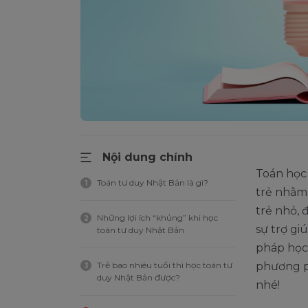
Nội dung chính
Toán học
Toán tư duy Nhật Bản là gì?
1
trẻ nhằm 
trẻ nhỏ, 
Những lợi ích “khủng” khi học
2
sự trợ gi
toán tư duy Nhật Bản
pháp học 
Trẻ bao nhiêu tuổi thì học toán tư
phương p
3
duy Nhật Bản được?
nhé!