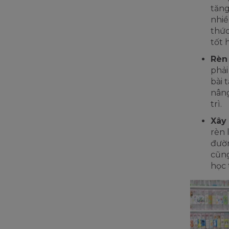
tăng
nhiề
thức
tốt 
Rèn 
phải
bài 
nâng
trì.
Xây
rèn 
đườn
cũng
học 