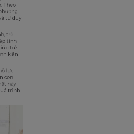
n. Theo
t phương
và tư duy
h, trẻ
ép tính
iúp trẻ
ính kiên
nỗ lực
ên con
hật này
quá trình