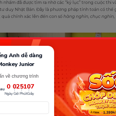
 nhẩm đã được tìm ra nhờ các “kỷ lục” trong cuộc thi v
tư duy Nhật Bản. Đây là phương pháp tính toán có thể 
t quả chính xác lên đến con số
hàng nghìn, chục nghìn,
iếng Anh dễ dàng
Monkey Junior
ấn về chương trình
0
02
51
06
sau
Ngày
Giờ
Phút
Giây