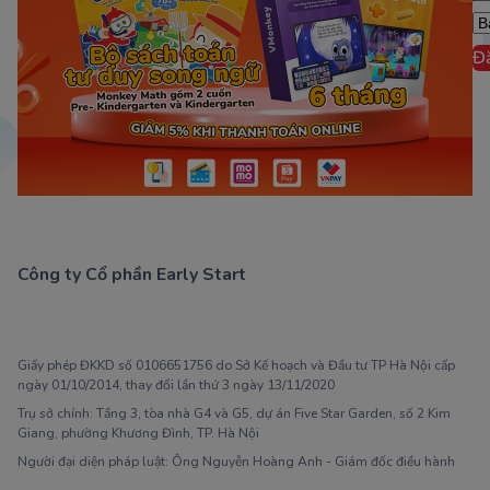
Đ
Công ty Cổ phần Early Start
1900 63 60 52
Giấy phép ĐKKD số 0106651756 do Sở Kế hoạch và Đầu tư TP Hà Nội cấp
ngày 01/10/2014, thay đổi lần thứ 3 ngày 13/11/2020
Trụ sở chính: Tầng 3, tòa nhà G4 và G5, dự án Five Star Garden, số 2 Kim
Giang, phường Khương Đình, TP. Hà Nội
Người đại diện pháp luật: Ông Nguyễn Hoàng Anh - Giám đốc điều hành