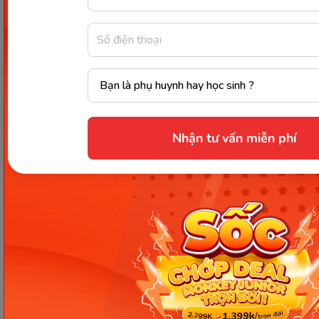
toán.
Để tải Monkey Math các phụ huynh có thể truy
cập:
Tải Monkey Math cho điện thoại Android
Tải Monkey Math cho điện thoại iOS
Nhận tư vấn miễn phí
Kết luận
Trên đây là những chia sẻ về toán
so sánh hơn
kém lớp 3
cho các bậc phụ huynh tham khảo. Hy
vọng đây sẽ là những thông tin hữu ích giúp bố mẹ
có thể cùng con học tốt môn toán.
Chia sẻ ngay