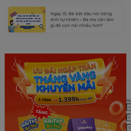
Ngày 15: Bé bắt đầu nói tiếng
Anh tự nhiên – Ba mẹ cần làm
gì để con nói nhiều hơn?
Mớ