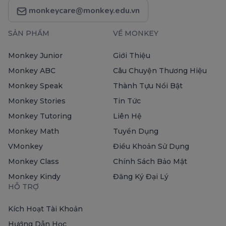
monkeycare@monkey.edu.vn
SẢN PHẨM
VỀ MONKEY
Monkey Junior
Giới Thiệu
Monkey ABC
Câu Chuyện Thương Hiệu
Monkey Speak
Thành Tựu Nổi Bật
Monkey Stories
Tin Tức
Monkey Tutoring
Liên Hệ
Monkey Math
Tuyển Dụng
VMonkey
Điều Khoản Sử Dụng
Monkey Class
Chính Sách Bảo Mật
Monkey Kindy
Đăng Ký Đại Lý
HỖ TRỢ
Kích Hoạt Tài Khoản
Hướng Dẫn Học