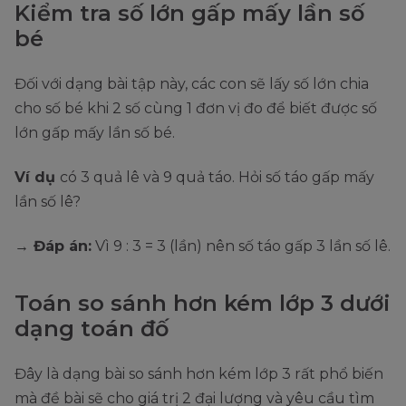
Kiểm tra số lớn gấp mấy lần số
bé
Đối với dạng bài tập này, các con sẽ lấy số lớn chia
cho số bé khi 2 số cùng 1 đơn vị đo để biết được số
lớn gấp mấy lần số bé.
Ví dụ
có 3 quả lê và 9 quả táo. Hỏi số táo gấp mấy
lần số lê?
→ Đáp án:
Vì 9 : 3 = 3 (lần) nên số táo gấp 3 lần số lê.
Toán so sánh hơn kém lớp 3 dưới
dạng toán đố
Đây là dạng bài so sánh hơn kém lớp 3 rất phổ biến
mà đề bài sẽ cho giá trị 2 đại lượng và yêu cầu tìm