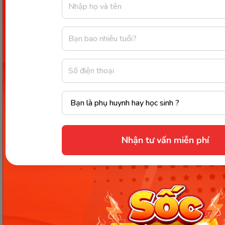
Muốn con học toán IQ hiệu quả bố mẹ nên áp dụng vào
thực tiễn. (Ảnh: Sưu tầm internet)
Nhận tư vấn miễn phí
Việc liên kết này sẽ giúp các con ghi nhớ được các
con số và có thể vận dụng chúng vào thực tế cuộc
sống rất đơn giản. Chẳng hạn,
bé cùng mẹ đi siêu
thị, mẹ có thể nhờ bé tính tiền hay trước giờ cơm,
mẹ nhờ bé sắp bát đũa đủ cho các thành viên
trong gia đình.