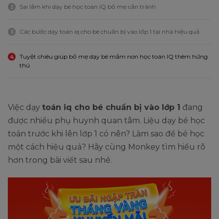
Sai lầm khi dạy bé học toán IQ bố mẹ cần tránh
2
Các bước dạy toán iq cho bé chuẩn bị vào lớp 1 tại nhà hiệu quả
3
Tuyệt chiêu giúp bố mẹ dạy bé mầm non học toán IQ thêm hứng
4
thú
Việc dạy
toán iq cho bé chuẩn bị vào lớp 1
đang
được nhiều phụ huynh quan tâm. Liệu dạy bé học
toán trước khi lên lớp 1 có nên? Làm sao để bé học
một cách hiệu quả? Hãy cùng Monkey tìm hiểu rõ
hơn trong bài viết sau nhé.