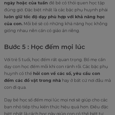
ngày hoặc của tuần
để bé có thói quen học tập
đúng giờ. Đặc biệt nhất là các bậc phụ huynh phải
luôn giữ tốc độ dạy phù hợp với khả năng học
của con.
Mỗi bé sẽ có những khả năng học không
giống nhau nên cần có giáo án riêng.
Bước 5 : Học đếm mọi lúc
Với trẻ 5 tuổi, học đếm rất quan trọng. Bố mẹ cần
dạy con học đếm mỗi khi con rảnh rỗi. Các bậc phụ
huynh có thể
hỏi con về các số, yêu cầu con
đếm các đồ vật trong nhà
hay ở bất cứ nơi đâu mà
con đi qua.
Dạy bé học số đếm mọi lúc mọi nơi sẽ giúp cho các
bạn nhỏ tiếp thu kiến thức hiệu quả hơn. Điều đặc
biệt nhất là cách học này giúp con có thể biết tư