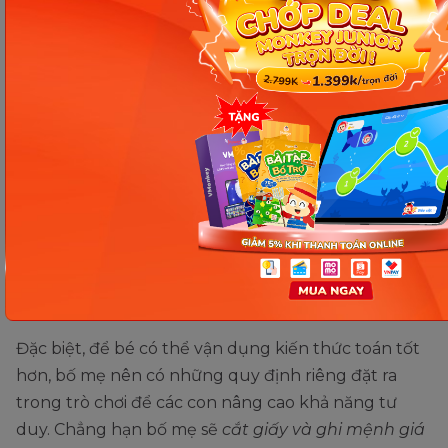
Bước 7: Chơi trò chơi kết hợp với
toán
Để bé học toán IQ hiệu quả, bố mẹ nên cho con
chơi trò chơi kết hợp với học toán.
Bởi các bạn
nhỏ bao giờ cũng yêu thích các hoạt động vui chơi.
Bố mẹ sẽ cân nhắc, chọn lọc để bé tham gia những
trò chơi thú vị, phù hợp với mục tiêu kích thích tư
duy, bồi dưỡng cảm xúc. Khi chơi trò chơi, các bậc
phụ huynh có thể áp dụng vào giờ bé nghỉ.
Đặc biệt, để bé có thể vận dụng kiến thức toán tốt
hơn, bố mẹ nên có những quy định riêng đặt ra
trong trò chơi để các con nâng cao khả năng tư
duy. Chẳng hạn bố mẹ sẽ
cắt giấy và ghi mệnh giá