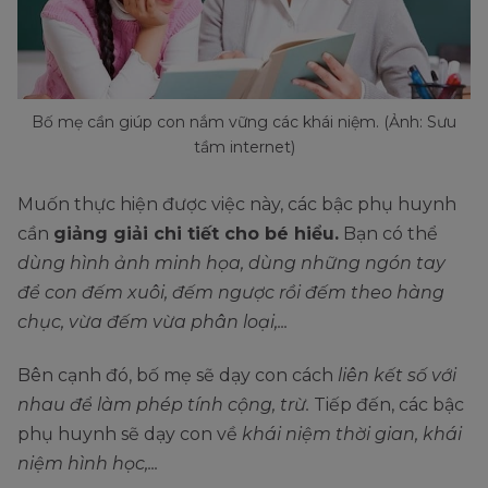
Bố mẹ cần giúp con nắm vững các khái niệm. (Ảnh: Sưu
tầm internet)
Muốn thực hiện được việc này, các bậc phụ huynh
cần
giảng giải chi tiết cho bé hiểu.
Bạn có thể
dùng hình ảnh minh họa, dùng những ngón tay
để con đếm xuôi, đếm ngược rồi đếm theo hàng
chục, vừa đếm vừa phân loại,...
Bên cạnh đó, bố mẹ sẽ dạy con cách
liên kết số với
nhau để làm phép tính cộng, trừ.
Tiếp đến, các bậc
phụ huynh sẽ dạy con về
khái niệm thời gian, khái
niệm hình học,...