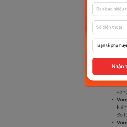
phạm
Vòn
chữ 
yếu 
nhớ.
Vòn
tươn
phép
Vòn
Nhận t
dung
trừ 
Vòn
vòng
Vòn
kiến
đo l
Vòn