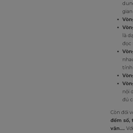
dung
gian
Vòn
Vòn
là d
đọc 
Vòn
nhau
tính
Vòn
Vòng
nội 
đủ c
Còn đối v
đếm số, t
văn….
Vớ