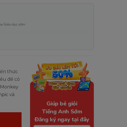
ia Giáo dục sớm
iến thức
iều để có
y Monkey
mpic và
Giúp bé giỏi
Tiếng Anh Sớm
Đăng ký ngay tại đây