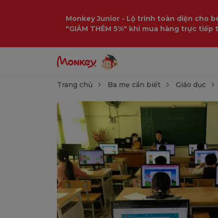
Monkey Junior - Lộ trình toàn diện cho bé
"GIẢM THÊM 5%" khi mua hàng trực tiếp 
Trang chủ
Ba mẹ cần biết
Giáo dục