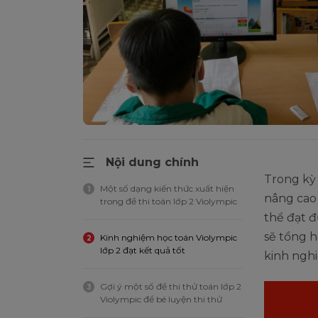
Nội dung chính
Trong kỳ
Một số dạng kiến thức xuất hiện
1
nâng cao 
trong đề thi toán lớp 2 Violympic
thể đạt đ
sẽ tổng h
Kinh nghiệm học toán Violympic
2
lớp 2 đạt kết quả tốt
kinh ngh
Gợi ý một số đề thi thử toán lớp 2
3
Violympic để bé luyện thi thử