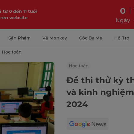
0
 từ 0 đến 11 tuổi
trên website
Ngày
Sản Phẩm
Về Monkey
Góc Ba Mẹ
Hỗ Trợ
Học toán
Học toán
Đề thi thử kỳ t
và kinh nghiệm
2024