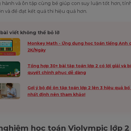
hành và ôn tập cùng bé giúp con suy luận tốt hơn, tín
 và để đạt kết quả thi hiệu quả hơn.
bài viết không thể bỏ lỡ
Monkey Math - Ứng dụng học toán tiếng Anh c
2K/Ngày
Tổng hợp 30+ bài tập toán lớp 2 có lời giải và b
quyết chinh phục dễ dàng
Gợi ý bộ đề ôn tập toán lớp 2 lên 3 hiệu quả b
nhất định nên tham khảo!
nghiệm học toán Violympic lớp 2