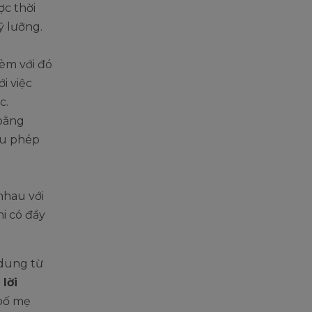
ợc thời
ỹ lưỡng.
èm với đó
ới việc
c.
 bằng
ều phép
nhau với
i có đầy
 dung từ
 lời
 bố mẹ