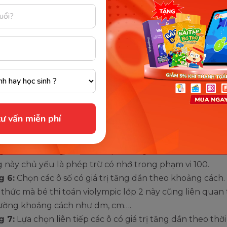
 vi 100 để đưa ra đáp án chính xác.
g 2:
Chọn các cặp số có kết quả bằng nhau hoặc điền và
số để có được kết quả tính đúng. Với nội dung vòng thi
liên quan tới kiến thức cộng trừ các số trong phạm vi 1
g 3:
Học sinh lựa chọn liên tiếp các ô có giá trị tăng dần
g tự như vòng 1. Nhưng thay vào đó sẽ là nội dung xoa
 tính cộng có nhớ và phép trừ không nhớ.
g 4:
Lựa chọn tăng dần Ki-lô-gam, Đề-xi-mét, Xăng-ti-me
ư vấn miễn phí
 bé phải học chắc chắn là những kiến thức về đo lường
các đơn vị đo sao cho chính xác.
g 5:
Tìm x trong 2 ô có kết quả bằng nhau. Kiến thức cầ
 này chủ yếu là phép trừ có nhớ trong phạm vi 100.
g 6:
Chọn các ô số có giá trị tăng dần theo khoảng cách
 thức mà bé thi toán violympic lớp 2 này cũng liên quan t
ường khoảng cách như dm, cm….
g 7:
Lựa chọn liên tiếp các ô có giá trị tăng dần theo thời