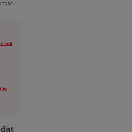
h toán
hỉ với
í
ố mẹ
 đạt