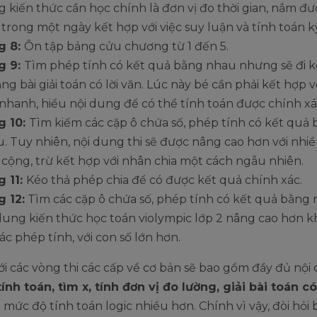
 kiến thức cần học chính là đơn vị đo thời gian, nắm đư
 trong một ngày kết hợp với việc suy luận và tính toán k
g 8:
Ôn tập bảng cửu chương từ 1 đến 5.
g 9:
Tìm phép tính có kết quả bằng nhau nhưng sẽ đi k
ạng bài giải toán có lời văn. Lúc này bé cần phải kết hợp v
nhanh, hiểu nội dung để có thể tính toán được chính xá
g 10:
Tìm kiếm các cặp ô chứa số, phép tính có kết quả
. Tuy nhiên, nội dung thi sẽ được nâng cao hơn với nhi
 cộng, trừ kết hợp với nhân chia một cách ngẫu nhiên.
g 11:
Kéo thả phép chia để có được kết quả chính xác.
 12:
Tìm các cặp ô chứa số, phép tính có kết quả bằng 
dung kiến thức học toán violympic lớp 2 nâng cao hơn kh
ác phép tính, với con số lớn hơn.
ới các vòng thi các cấp về cơ bản sẽ bao gồm đầy đủ nội
ính toán, tìm x, tính đơn vị đo lường, giải bài toán có
i mức độ tính toán logic nhiều hơn. Chính vì vậy, đòi hỏi