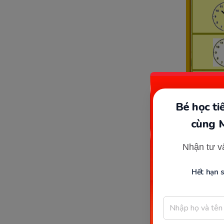
Bé học t
cùng 
Nhận tư v
Thi toán 
Hết hạn 
Vòn
bé c