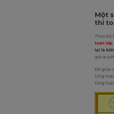
Một s
thi t
Theo bộ f
toán lớp
lại là ki
giải quyế
Để giúp c
tổng hợp 
tổng hợp 