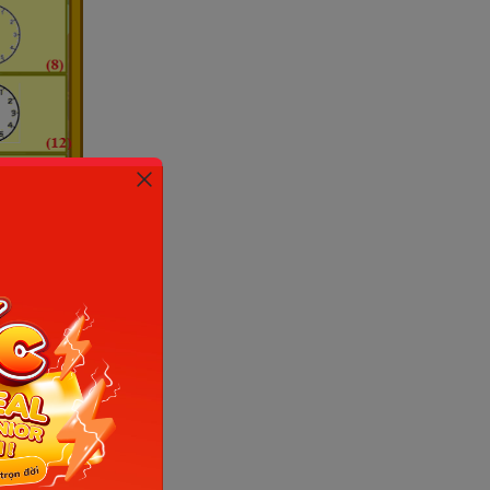
cao. (Ảnh:
i này các
trong