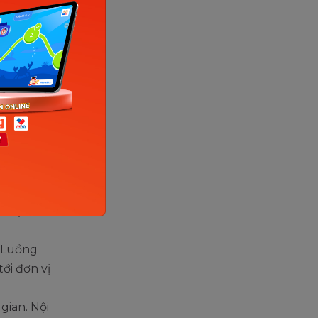
o ô trống
 này chủ
00 không
 cũng
y quanh
t. Nội
, cộng
n học ở
. Luồng
ới đơn vị
 gian. Nội