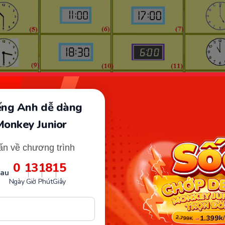
iếng Anh dễ dàng
Monkey Junior
ấn về chương trình
Violympic lớp 2 với nhiều nội dung kiến thức từ cơ bản đến nâng 
0
13
18
13
Vndoc)
sau
Ngày
Giờ
Phút
Giây
g 1:
Lựa chọn liên tiếp các ô có giá trị tăng dần. Với bài th
ần phải có sự tinh mắt cùng với việc ghi nhớ các con số 