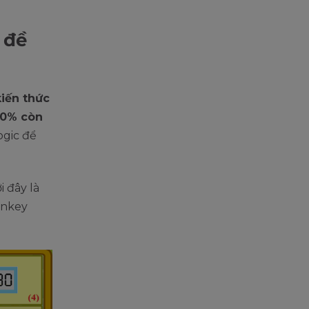
 đề
kiến thức
0% còn
ogic để
i đây là
onkey