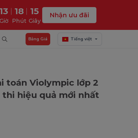
13
18
13
Nhận ưu đãi
Giờ
Phút
Giây
Bảng Giá
Tiếng việt
hi toán Violympic lớp 2
 thi hiệu quả mới nhất