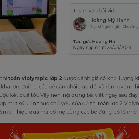
Tham vấn bài viết:
Hoàng Mỹ Hạnh
Thạc sĩ Ngôn ngữ - Chuyên g
Tác giả: Hoàng Hà
Ngày cập nhật: 23/03/2023
 thi
toán violympic lớp 2
được đánh giá có khối lượng k
khá lớn, đòi hỏi các bé cần phải trau dồi và rèn luyện nh
ược kết quả tốt. Vậy nên, nội dung bài viết ngay sau đâ
ợp một số kiến thức chủ yếu của đề thi toán lớp 2 Violy
iệm thi hiệu quả mà bố mẹ cùng các bé đừng bỏ lỡ nhé.