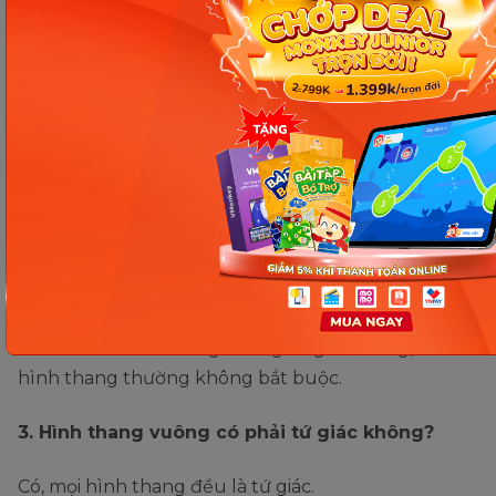
Câu hỏi thường gặp về hình
thang vuông
1. Hình thang vuông có mấy cạnh song song?
Có hai cạnh song song gọi là đáy lớn và đáy bé.
2. Hình thang vuông khác hình thang thường ở
điểm nào?
Khác ở chỗ hình thang vuông có góc vuông, còn
hình thang thường không bắt buộc.
3. Hình thang vuông có phải tứ giác không?
Có, mọi hình thang đều là tứ giác.