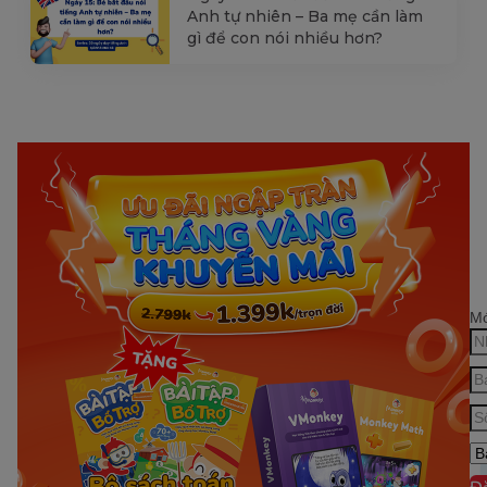
Anh tự nhiên – Ba mẹ cần làm
gì để con nói nhiều hơn?
Mớ