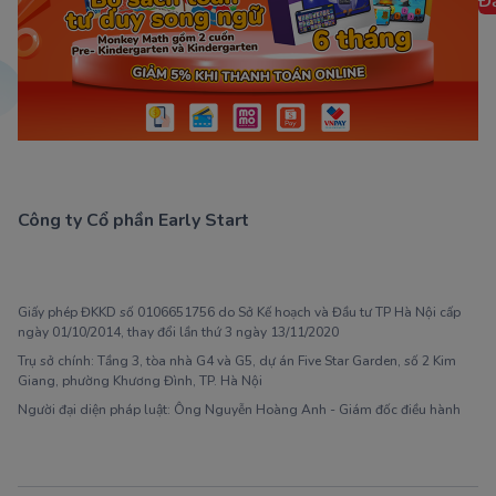
Đ
Công ty Cổ phần Early Start
1900 63 60 52
Giấy phép ĐKKD số 0106651756 do Sở Kế hoạch và Đầu tư TP Hà Nội cấp
ngày 01/10/2014, thay đổi lần thứ 3 ngày 13/11/2020
Trụ sở chính: Tầng 3, tòa nhà G4 và G5, dự án Five Star Garden, số 2 Kim
Giang, phường Khương Đình, TP. Hà Nội
Người đại diện pháp luật: Ông Nguyễn Hoàng Anh - Giám đốc điều hành