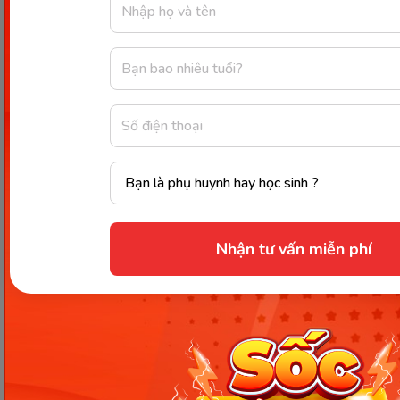
phương pháp giúp kích thích não bộ của trẻ phát
triển tốt hơn, cũng như hình thành tính kỷ luật
trong học tập và đời sống hiệu quả hơn.
Nhận tư vấn miễn phí
Đừng quên thực hành, luyện tập giải bài tập thường xuyên.
(Ảnh: Sưu tầm internet)