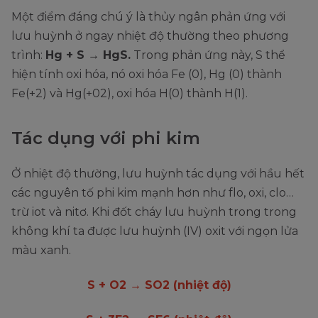
Một điểm đáng chú ý là thủy ngân phản ứng với
lưu huỳnh ở ngay nhiệt độ thường theo phương
trình:
Hg + S → HgS.
Trong phản ứng này, S thể
hiện tính oxi hóa, nó oxi hóa Fe (0), Hg (0) thành
Fe(+2) và Hg(+02), oxi hóa H(0) thành H(1).
Tác dụng với phi kim
Ở nhiệt độ thường, lưu huỳnh tác dụng với hầu hết
các nguyên tố phi kim mạnh hơn như flo, oxi, clo…
trừ iot và nitơ. Khi đốt cháy lưu huỳnh trong trong
không khí ta được lưu huỳnh (IV) oxit với ngọn lửa
màu xanh.
S + O2 → SO2 (nhiệt độ)