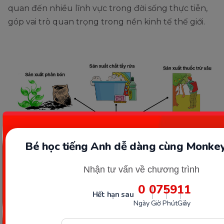
quan đến nhiều lĩnh vực trong đời sống thực tiễn,
góp vai trò quan trọng trong nền kinh tế thế giới.
Bé học tiếng Anh dễ dàng cùng Monkey
Nhận tư vấn về chương trình
Ứng dụng của lưu huỳnh là gì? (Ảnh: Sưu tầm Internet)
0
07
59
10
Hết hạn sau
Ngày
Giờ
Phút
Giây
Bột lưu huỳnh có tác dụng gì