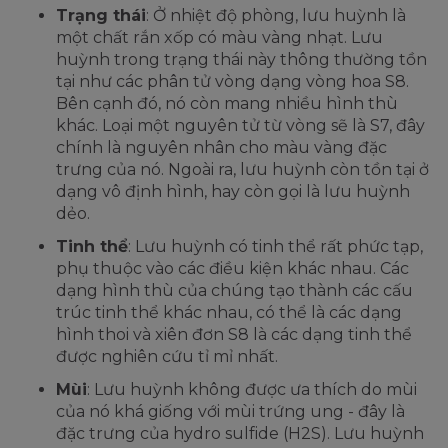
Trạng thái
: Ở nhiệt độ phòng, lưu huỳnh là
một chất rắn xốp có màu vàng nhạt. Lưu
huỳnh trong trạng thái này thông thường tồn
tại như các phân tử vòng dạng vòng hoa S8.
Bên cạnh đó, nó còn mang nhiều hình thù
khác. Loại một nguyên tử từ vòng sẽ là S7, đây
chính là nguyên nhân cho màu vàng đặc
trưng của nó. Ngoài ra, lưu huỳnh còn tồn tại ở
dạng vô định hình, hay còn gọi là lưu huỳnh
dẻo.
Tinh thể
: Lưu huỳnh có tinh thể rất phức tạp,
phụ thuộc vào các điều kiện khác nhau. Các
dạng hình thù của chúng tạo thành các cấu
trúc tinh thể khác nhau, có thể là các dạng
hình thoi và xiên đơn S8 là các dạng tinh thể
được nghiên cứu tỉ mỉ nhất.
Mùi
: Lưu huỳnh không được ưa thích do mùi
của nó khá giống với mùi trứng ung - đây là
đặc trưng của hydro sulfide (H2S). Lưu huỳnh