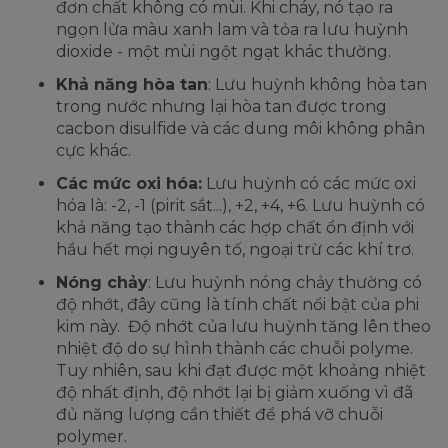
đơn chất không có mùi. Khi cháy, nó tạo ra
ngọn lửa màu xanh lam và tỏa ra lưu huỳnh
dioxide - một mùi ngột ngạt khác thường.
Khả năng hòa tan
: Lưu huỳnh không hòa tan
trong nước nhưng lại hòa tan được trong
cacbon disulfide và các dung môi không phân
cực khác.
Các mức oxi hóa:
Lưu huỳnh có các mức oxi
hóa là: -2, -1 (pirit sắt...), +2, +4, +6. Lưu huỳnh có
khả năng tạo thành các hợp chất ổn định với
hầu hết mọi nguyên tố, ngoại trừ các khí trơ.
Nóng chảy
: Lưu huỳnh nóng chảy thường có
độ nhớt, đây cũng là tính chất nổi bật của phi
kim này. Độ nhớt của lưu huỳnh tăng lên theo
nhiệt độ do sự hình thành các chuỗi polyme.
Tuy nhiên, sau khi đạt được một khoảng nhiệt
độ nhất định, độ nhớt lại bị giảm xuống vì đã
đủ năng lượng cần thiết để phá vỡ chuỗi
polymer.