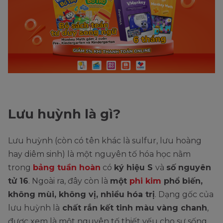
Lưu huỳnh là gì?
Lưu huỳnh (còn có tên khác là sulfur, lưu hoàng
hay diêm sinh) là một nguyên tố hóa học nằm
trong
bảng tuần hoàn
có
ký hiệu S
và
số nguyên
tử 16
. Ngoài ra, đây còn là
một
phi kim
phổ biến,
không mùi, không vị, nhiều hóa trị
. Dạng gốc của
lưu huỳnh là
chất rắn kết tinh màu vàng chanh
,
được xem là một nguyên tố thiết yếu cho sự sống