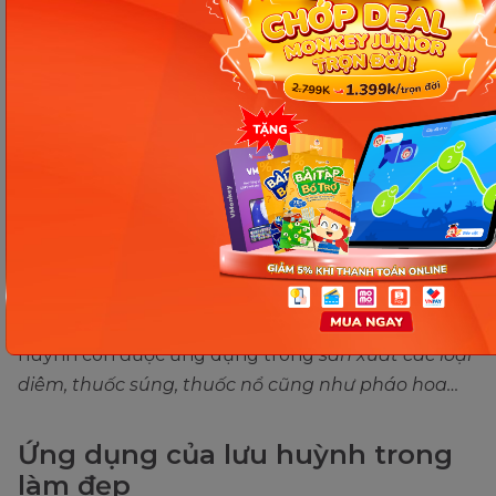
Ứng dụng của lưu huỳnh trong công nghiệp. (Ảnh: Sưu tầm
Internet)
Lưu huỳnh được sử dụng trong nhiều sản phẩm
công nghiệp, ví dụ như:
Ắc quy, bột giặt, lưu hóa
cao su, thuốc diệt nấm và các phân bón photphat.
Cụ thể, được lưu huỳnh được sử dụng để
tạo nên
độ trắng của giấy, làm chất bảo quản trong rượu
vang và làm khô hoa quả
. Do bản chất dễ cháy, lưu
huỳnh còn được ứng dụng trong
sản xuất các loại
diêm, thuốc súng, thuốc nổ cũng như pháo hoa…
Ứng dụng của lưu huỳnh trong
làm đẹp