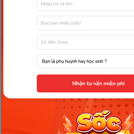
trong công nghiệp
Trong công nghiệp, 90% lượng lưu huỳnh được
khai thác
thông qua dẫn xuất chính là axít
sulfuric (H2SO4),
đây được đánh giá là một trong
các nguyên tố quan trọng nhất được sử dụng như
một nguyên liệu công nghiệp.
Việc tiêu thụ acid sulfuric còn được coi là một trong
các chỉ số tốt nhất về sự phát triển công nghiệp của
Nhận tư vấn miễn phí
một quốc gia. Lưu huỳnh được sản xuất ở Hoa Kỳ
hàng năm nhiều hơn bất kỳ hóa chất công nghiệp
nào khác.