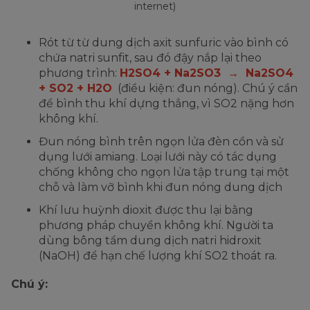
internet)
Rót từ từ dung dịch axit sunfuric vào bình có
chứa natri sunfit, sau đó đậy nắp lại theo
phương trình:
H2SO4 + Na2SO3 → Na2SO4
+ SO2 + H2O
(điều kiện: đun nóng). Chú ý cần
để bình thu khí dựng thẳng, vì SO2 nặng hơn
không khí.
Đun nóng bình trên ngọn lửa đèn cồn và sử
dụng lưới amiang. Loại lưới này có tác dụng
chống không cho ngọn lửa tập trung tại một
chỗ và làm vỡ bình khi đun nóng dung dịch
Khí lưu huỳnh dioxit được thu lại bằng
phương pháp chuyển không khí. Người ta
dùng bông tẩm dung dịch natri hidroxit
(NaOH) để hạn chế lượng khí SO2 thoát ra.
Chú ý: