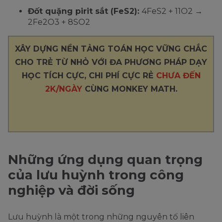
Đốt quặng pirit sắt (FeS2):
4FeS2 + 11O2 →
2Fe2O3 + 8SO2
XÂY DỰNG NỀN TẢNG TOÁN HỌC VỮNG CHẮC
CHO TRẺ TỪ NHỎ VỚI ĐA PHƯƠNG PHÁP DẠY
HỌC TÍCH CỰC, CHI PHÍ CỰC RẺ
CHƯA ĐẾN
2K/NGÀY
CÙNG MONKEY MATH.
Những ứng dụng quan trọng
của lưu huỳnh trong công
nghiệp và đời sống
Lưu huỳnh là một trong những nguyên tố liên