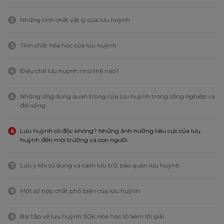
Những tính chất vật lý của lưu huỳnh
2
Tính chất hóa học của lưu huỳnh
3
Điều chế lưu huỳnh như thế nào?
4
Những ứng dụng quan trọng của lưu huỳnh trong công nghiệp và
5
đời sống
Lưu huỳnh có độc không? Những ảnh hưởng tiêu cực của lưu
6
huỳnh đến môi trường và con người
Lưu ý khi sử dụng và cách lưu trữ, bảo quản lưu huỳnh
7
Một số hợp chất phổ biến của lưu huỳnh
8
Bài tập về lưu huỳnh SGK Hóa học 10 kèm lời giải
9