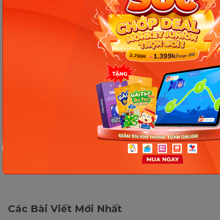
Thông tin trong bài viết được tổng hợp nhằm
mục đích tham khảo và có thể thay đổi mà
không cần báo trước. Quý khách vui lòng
kiểm tra lại qua các kênh chính thức hoặc liên
hệ trực tiếp với đơn vị liên quan để nắm bắt
tình hình thực tế.
Các Bài Viết Mới Nhất