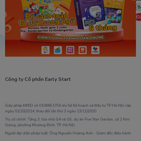
Đ
Công ty Cổ phần Early Start
1900 63 60 52
Giấy phép ĐKKD số 0106651756 do Sở Kế hoạch và Đầu tư TP Hà Nội cấp
ngày 01/10/2014, thay đổi lần thứ 3 ngày 13/11/2020
Trụ sở chính: Tầng 3, tòa nhà G4 và G5, dự án Five Star Garden, số 2 Kim
Giang, phường Khương Đình, TP. Hà Nội
Người đại diện pháp luật: Ông Nguyễn Hoàng Anh - Giám đốc điều hành