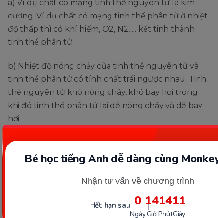
a) Ví dụ chất có mạng tinh thể nguyên tử là kim
cương. Ví dụ chất có mạng tinh thể phân tử ở nhiệt
độ thấp thì có khí hiếm, O2, N2, ... kết tinh thành
tinh thể phân tử.
b) Nhiệt độ nóng chảy của tinh thể nguyên tử và
tinh thể phân tử có tính chất trái ngược nhau. Tinh
thể nguyên tử khó nóng chảy, khó bay hơi trong
khi đó tinh thể phân tử lại dễ nóng chảy và dễ bay
hơi.
Bài tập 5 (SGK Hóa học 10 trang
Bé học tiếng Anh dễ dàng cùng Monkey
71)
Nhận tư vấn về chương trình
Vì sao các hợp chất ion có nhiệt độ nóng chảy cao?
0
14
14
09
Hết hạn sau
Gợi ý đáp án:
Ngày
Giờ
Phút
Giây