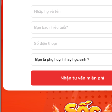
Các hợp chất ion có nhiệt độ nóng chảy cao là bởi
lực hút tĩnh điện giữa các ion ngược dấu trong tinh
thể rất lớn. Các hợp chất ion đều khá rắn, khó bay
hơi và khó nóng chảy.
Trên đây là những thông tin tổng hợp chi tiết về
tinh thể nguyên tử
và tinh thể phân tử theo
chuẩn SGK Hóa học (NXB Giáo dục Việt Nam) để
bạn đọc tham khảo. Theo dõi chuyên mục
Kiến
thức cơ bản
mỗi ngày để cập nhật thêm nhiều kiến
thức mới hữu ích và thú vị từ Monkey bạn nhé!
Nhận tư vấn miễn phí
Chúc các bạn học tập tốt và đạt kết quả cao trong
học tập!
Nguồn tham khảo
Chia sẻ ngay