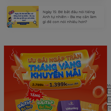
Ngày 15: Bé bắt đầu nói tiếng
Anh tự nhiên – Ba mẹ cần làm
gì để con nói nhiều hơn?
Mớ