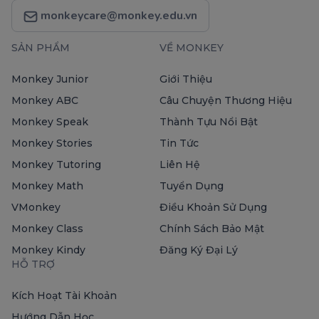
monkeycare@monkey.edu.vn
SẢN PHẨM
VỀ MONKEY
Monkey Junior
Giới Thiệu
Monkey ABC
Câu Chuyện Thương Hiệu
Monkey Speak
Thành Tựu Nổi Bật
Monkey Stories
Tin Tức
Monkey Tutoring
Liên Hệ
Monkey Math
Tuyển Dụng
VMonkey
Điều Khoản Sử Dụng
Monkey Class
Chính Sách Bảo Mật
Monkey Kindy
Đăng Ký Đại Lý
HỖ TRỢ
Kích Hoạt Tài Khoản
Hướng Dẫn Học