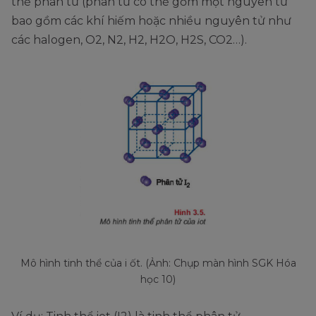
thể phân tử (phân tử có thể gồm một nguyên tử
bao gồm các khí hiếm hoặc nhiều nguyên tử như
các halogen, O2, N2, H2, H2O, H2S, CO2…).
Mô hình tinh thể của i ốt. (Ảnh: Chụp màn hình SGK Hóa
học 10)