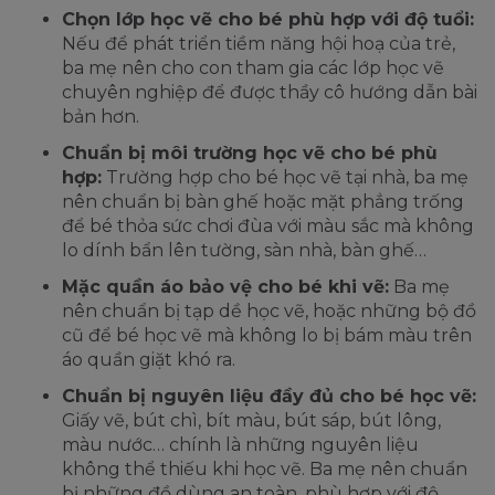
Chọn lớp học vẽ cho bé phù hợp với độ tuổi:
Nếu để phát triển tiềm năng hội hoạ của trẻ,
ba mẹ nên cho con tham gia các lớp học vẽ
chuyên nghiệp để được thầy cô hướng dẫn bài
bản hơn.
Chuẩn bị môi trường học vẽ cho bé phù
hợp:
Trường hợp cho bé học vẽ tại nhà, ba mẹ
nên chuẩn bị bàn ghế hoặc mặt phẳng trống
để bé thỏa sức chơi đùa với màu sắc mà không
lo dính bẩn lên tường, sàn nhà, bàn ghế…
Mặc quần áo bảo vệ cho bé khi vẽ:
Ba mẹ
nên chuẩn bị tạp dề học vẽ, hoặc những bộ đồ
cũ để bé học vẽ mà không lo bị bám màu trên
áo quần giặt khó ra.
Chuẩn bị nguyên liệu đầy đủ cho bé học vẽ:
Giấy vẽ, bút chì, bít màu, bút sáp, bút lông,
màu nước… chính là những nguyên liệu
không thể thiếu khi học vẽ. Ba mẹ nên chuẩn
bị những đồ dùng an toàn, phù hợp với độ