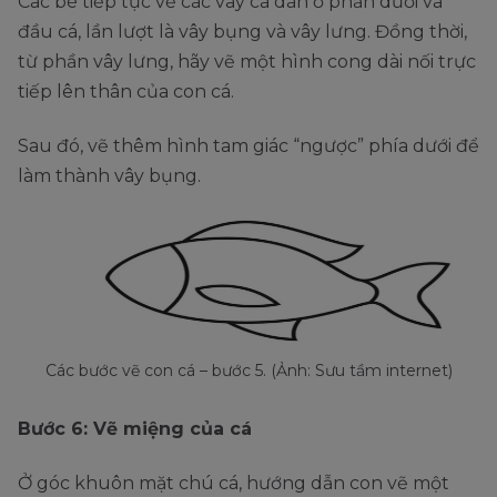
Các bé tiếp tục vẽ các vây cá dán ở phần dưới và
đầu cá, lần lượt là vây bụng và vây lưng. Đồng thời,
từ phần vây lưng, hãy vẽ một hình cong dài nối trực
tiếp lên thân của con cá.
Sau đó, vẽ thêm hình tam giác “ngược” phía dưới để
làm thành vây bụng.
Các bước vẽ con cá – bước 5. (Ảnh: Sưu tầm internet)
Bước 6: Vẽ miệng của cá
Ở góc khuôn mặt chú cá, hướng dẫn con vẽ một