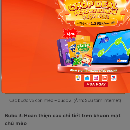
Tiếp tục vẽ mũi mèo với một hình tam giác ngược
nhỏ. Đôi tai sẽ là hình tam giác xuôi. Lưu ý nên vẽ
phần tai và miệng khác màu với đầu chú mèo nhé.
Các bước vẽ con mèo – bước 2. (Ảnh: Sưu tầm internet)
Bước 3: Hoàn thiện các chi tiết trên khuôn mặt
chú mèo