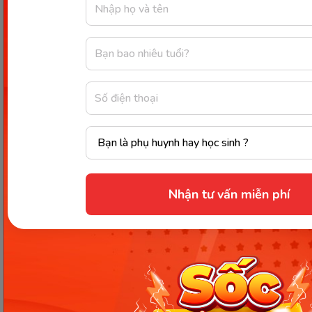
Để vẽ đầu con mèo, các bé sẽ vẽ một hình tròn ở
ngay chính giữa tờ giấy, hơi cao một chút.
Nhận tư vấn miễn phí
Các bước vẽ con mèo – bước 1. (Ảnh: Sưu tầm internet)
Bước 2: Vẽ mắt và mũi mèo