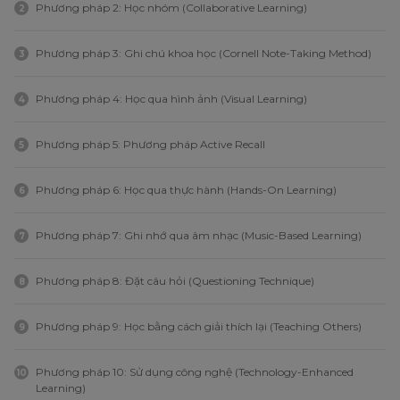
Phương pháp 2: Học nhóm (Collaborative Learning)
2
Phương pháp 3: Ghi chú khoa học (Cornell Note-Taking Method)
3
Phương pháp 4: Học qua hình ảnh (Visual Learning)
4
Phương pháp 5: Phương pháp Active Recall
5
Phương pháp 6: Học qua thực hành (Hands-On Learning)
6
Phương pháp 7: Ghi nhớ qua âm nhạc (Music-Based Learning)
7
Phương pháp 8: Đặt câu hỏi (Questioning Technique)
8
Phương pháp 9: Học bằng cách giải thích lại (Teaching Others)
9
Phương pháp 10: Sử dụng công nghệ (Technology-Enhanced
10
Learning)