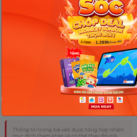
phát triển kỹ năng tư duy độc lập và khả năng
giải quyết vấn đề.
Hỗ trợ và động viên bé:
Ba mẹ cần luôn đồng
hành và động viên bé trong suốt quá trình
học tập. Khi bé gặp khó khăn, hãy hỗ trợ một
cách nhẹ nhàng và khuyến khích bé kiên trì
vượt qua thử thách.
Hy vọng với những
phương pháp học tập hiệu
quả
mà Monkey gợi ý trên, ba mẹ có thể giúp bé
phát triển toàn diện và đạt kết quả học tập tốt nhất
nhé.
Chia sẻ ngay
Thông tin trong bài viết được tổng hợp nhằm
mục đích tham khảo và có thể thay đổi mà