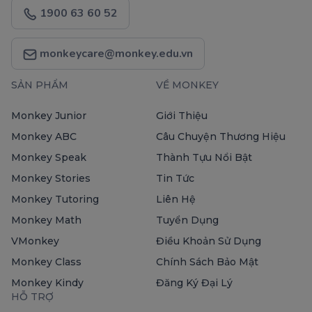
1900 63 60 52
monkeycare@monkey.edu.vn
SẢN PHẨM
VỀ MONKEY
Monkey Junior
Giới Thiệu
Monkey ABC
Câu Chuyện Thương Hiệu
Monkey Speak
Thành Tựu Nổi Bật
Monkey Stories
Tin Tức
Monkey Tutoring
Liên Hệ
Monkey Math
Tuyển Dụng
VMonkey
Điều Khoản Sử Dụng
Monkey Class
Chính Sách Bảo Mật
Monkey Kindy
Đăng Ký Đại Lý
HỖ TRỢ