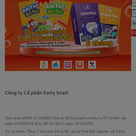
Đ
Công ty Cổ phần Early Start
1900 63 60 52
Giấy phép ĐKKD số 0106651756 do Sở Kế hoạch và Đầu tư TP Hà Nội cấp
ngày 01/10/2014, thay đổi lần thứ 3 ngày 13/11/2020
Trụ sở chính: Tầng 3, tòa nhà G4 và G5, dự án Five Star Garden, số 2 Kim