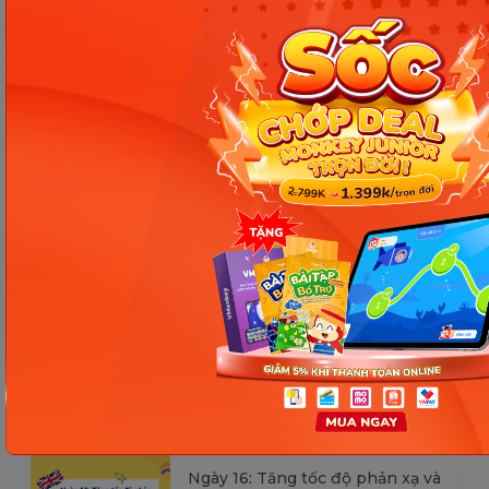
Các Bài Viết Mới Nhất
[Thảo luận] Cơn thịnh nộ (ăn
vạ) của trẻ | Kỷ luật tích cực #17
Ngày 18: Vì sao bé nhanh quên
từ tiếng Anh? Cách giúp con
nhớ lâu mà không cần học
nhiều
Ngày 17: Bé nhận diện từ nhanh
qua hình ảnh – Chìa khóa giúp
con hiểu ngay không cần dịch
Ngày 16: Tăng tốc độ phản xạ và