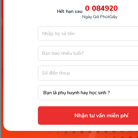
Nguồn tham khảo
0
08
49
19
Chia sẻ ngay
Hết hạn sau
Ngày
Giờ
Phút
Giây
Thông tin trong bài viết được tổng hợp nhằm
mục đích tham khảo và có thể thay đổi mà
không cần báo trước. Quý khách vui lòng
kiểm tra lại qua các kênh chính thức hoặc liên
hệ trực tiếp với đơn vị liên quan để nắm bắt
tình hình thực tế.
Nhận tư vấn miễn phí