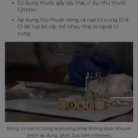
Sử dụng thuốc gây sảy thai, ví dụ như thuốc
Cytotec.
Áp dụng thủ thuật nong và nạo tử cung (D &
C) để loại bỏ các mô nhau thai ra ngoài tử
cung.
Nong và nạo tử cung là phương pháp không được khuyến
khích áp dụng. (Ảnh: Sưu tầm Internet)