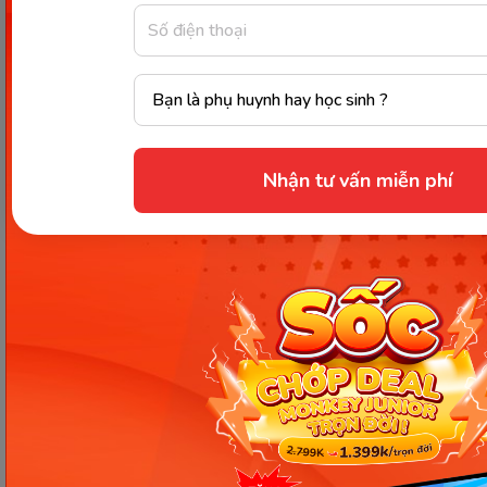
Phá thai nhiều lần gây ra nhiều “trái đắng” với bản
thân người phụ nữ đó và gia đình của họ. Chính vì
thế, cách tốt nhất để bảo vệ bản thân là hạn chế
hiện tượng mang thai ngoài ý muốn và nếu không
may đã xảy ra rồi thì cần cân nhắc thật kỹ trước khi
đi đến lựa chọn cuối cùng.
Nhận tư vấn miễn phí
Thông qua bài viết này, Monkey đã giúp chị em trả
lời câu hỏi “
Phá thai 5 lần có con được nữa
không
?”. Mong rằng, thông tin vừa rồi giúp chị em
nhận thức được sự nguy hiểm của nạo phá thai và
trang bị cho mình những kiến thức cần thiết.
Nguồn tham khảo
Chia sẻ ngay