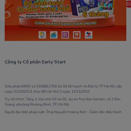
Đ
Công ty Cổ phần Early Start
1900 63 60 52
Giấy phép ĐKKD số 0106651756 do Sở Kế hoạch và Đầu tư TP Hà Nội cấp
ngày 01/10/2014, thay đổi lần thứ 3 ngày 13/11/2020
Trụ sở chính: Tầng 3, tòa nhà G4 và G5, dự án Five Star Garden, số 2 Kim
Giang, phường Khương Đình, TP. Hà Nội
Người đại diện pháp luật: Ông Nguyễn Hoàng Anh - Giám đốc điều hành