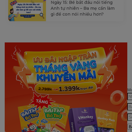
Ngày 15: Bé bắt đầu nói tiếng
Anh tự nhiên – Ba mẹ cần làm
gì để con nói nhiều hơn?
Mớ