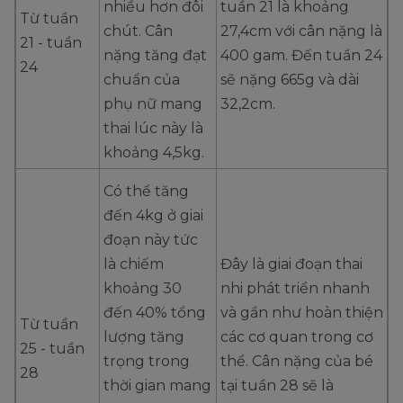
nhiều hơn đôi
tuần 21 là khoảng
Từ tuần
chút. Cân
27,4cm với cân nặng là
21 - tuần
nặng tăng đạt
400 gam. Đến tuần 24
24
chuẩn của
sẽ nặng 665g và dài
phụ nữ mang
32,2cm.
thai lúc này là
khoảng 4,5kg.
Có thể tăng
đến 4kg ở giai
đoạn này tức
là chiếm
Đây là giai đoạn thai
khoảng 30
nhi phát triển nhanh
đến 40% tổng
và gần như hoàn thiện
Từ tuần
lượng tăng
các cơ quan trong cơ
25 - tuần
trọng trong
thể. Cân nặng của bé
28
thời gian mang
tại tuần 28 sẽ là