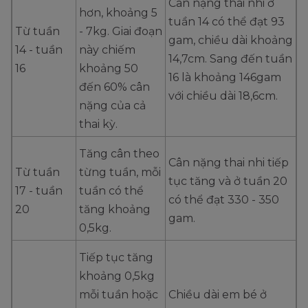
Cân nặng thai nhi ở
hơn, khoảng 5
tuần 14 có thể đạt 93
Từ tuần
- 7kg. Giai đoạn
gam, chiều dài khoảng
14 - tuần
này chiếm
14,7cm. Sang đến tuần
16
khoảng 50
16 là khoảng 146gam
đến 60% cân
với chiều dài 18,6cm.
nặng của cả
thai kỳ.
Tăng cân theo
Cân nặng thai nhi tiếp
Từ tuần
từng tuần, mỗi
tục tăng và ở tuần 20
17 - tuần
tuần có thể
có thể đạt 330 - 350
20
tăng khoảng
gam.
0,5kg.
Tiếp tục tăng
khoảng 0,5kg
mỗi tuần hoặc
Chiều dài em bé ở