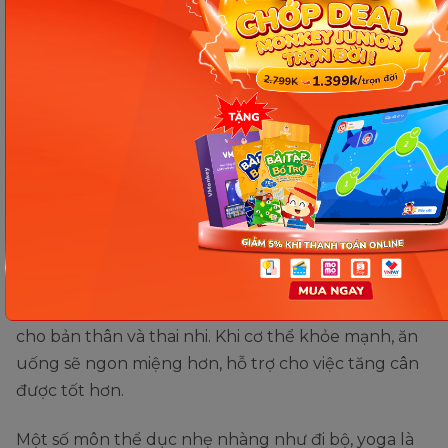
Chế độ dinh dưỡng rất quan trọng. (Ảnh: Sưu tầm Internet)
Chế độ vận động
Mẹ bầu nên tập thể dục để tăng cường sức khỏe
cho bản thân và thai nhi. Khi cơ thể khỏe mạnh, ăn
uống sẽ ngon miệng hơn, hỗ trợ cho việc tăng cân
được tốt hơn.
Một số môn thể dục nhẹ nhàng như đi bộ, yoga là