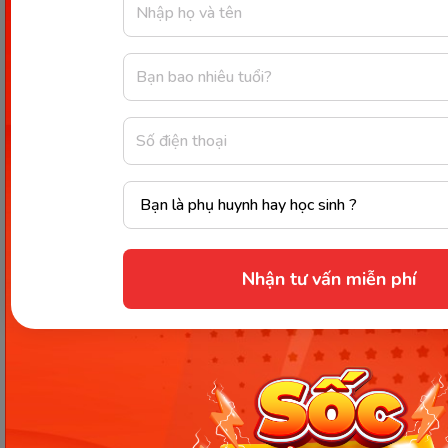
1200mg canxi bằng các loại thực phẩm như
sữa, cải xoăn, ngũ cốc, nước ép trái cây.
Tăng cường vitamin D thông qua việc uống
sữa, nước cam, hay thức ăn như cá hồi.
Cung cấp đủ protein cho cơ thể thông qua
các loại thức ăn như thịt nạc, thịt gia cầm, cá và
trứng.
Cần nạp khoảng 1000 mg sắt mỗi ngày để
cung cấp cho sự phát triển của thai nhi, tăng
lưu lượng máu cho người mẹ.
Nhận tư vấn miễn phí
Uống khoảng 10 - 12 ly nước lọc (tương đương
2- 3 lít) mỗi ngày để hỗ trợ hoạt động bài tiết,
cải thiện làn da, ngăn ngừa phù nề.