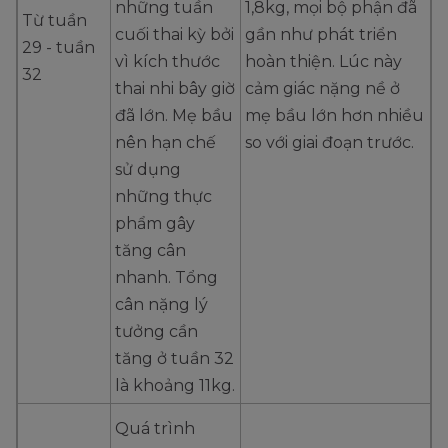
những tuần
1,8kg, mọi bộ phận đã
Từ tuần
cuối thai kỳ bởi
gần như phát triển
29 - tuần
vì kích thước
hoàn thiện. Lúc này
32
thai nhi bây giờ
cảm giác nặng nề ở
đã lớn. Mẹ bầu
mẹ bầu lớn hơn nhiều
nên hạn chế
so với giai đoạn trước.
sử dụng
những thực
phẩm gây
tăng cân
nhanh. Tổng
cân nặng lý
tưởng cần
tăng ở tuần 32
là khoảng 11kg.
Quá trình