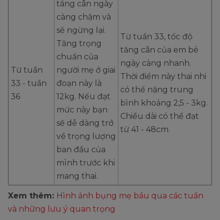
tăng cân ngày
càng chậm và
sẽ ngừng lại.
Từ tuần 33, tốc độ
Tăng trọng
tăng cân của em bé
chuẩn của
ngày càng nhanh.
Từ tuần
người mẹ ở giai
Thời điểm này thai nhi
33 - tuần
đoạn này là
có thể nặng trung
36
12kg. Nếu đạt
bình khoảng 2,5 - 3kg.
mức này bạn
Chiều dài có thể đạt
sẽ dễ dàng trở
từ 41 - 48cm.
về trọng lượng
ban đầu của
mình trước khi
mang thai.
Xem thêm:
Hình ảnh bụng mẹ bầu qua các tuần
và những lưu ý quan trọng