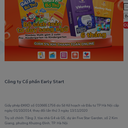
Đ
Công ty Cổ phần Early Start
1900 63 60 52
Giấy phép ĐKKD số 0106651756 do Sở Kế hoạch và Đầu tư TP Hà Nội cấp
ngày 01/10/2014, thay đổi lần thứ 3 ngày 13/11/2020
Trụ sở chính: Tầng 3, tòa nhà G4 và G5, dự án Five Star Garden, số 2 Kim
Giang, phường Khương Đình, TP. Hà Nội