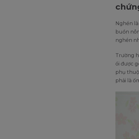
chứn
Nghén là 
buồn nôn 
nghén nh
Trường h
ói được g
phụ thuộ
phải là 