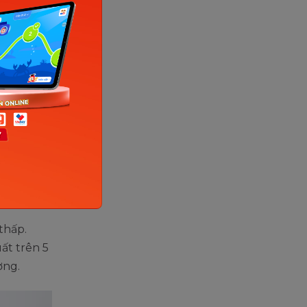
hỏe.
g khi
, điển
̣4 đến
 của từng
thấp.
ất trên 5
ờng.