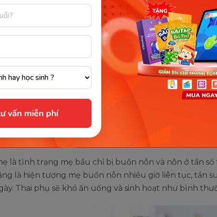
iện giải. Đôi khi, mẹ bầu cần nhập viện và theo dõi sức k
iệu điển hình của ốm nghén nặn
 thai
iên cứu, khoảng 85% thai phụ có triệu chứng ốm nghén
uồn nôn và nôn. Tình trạng này kéo dài từ tuần thai thứ 
i thứ 14 hoặc muộn hơn.
ư vấn miễn phí
uồn nôn và nôn nặng hay nhẹ còn tùy thuộc vào cơ địa
ới các dấu hiệu khác nhau.
 là tình trạng mẹ bầu chỉ bị buồn nôn và nôn ở tần số 
g là hiện tượng mẹ buồn nôn nhiều giờ liên tục, tần su
gày. Thai phụ sẽ khó ăn uống và sinh hoạt như bình thư