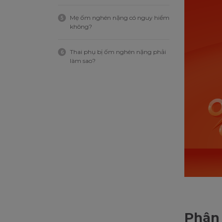
Mẹ ốm nghén nặng có nguy hiểm
5
không?
Thai phụ bị ốm nghén nặng phải
6
làm sao?
Phân 