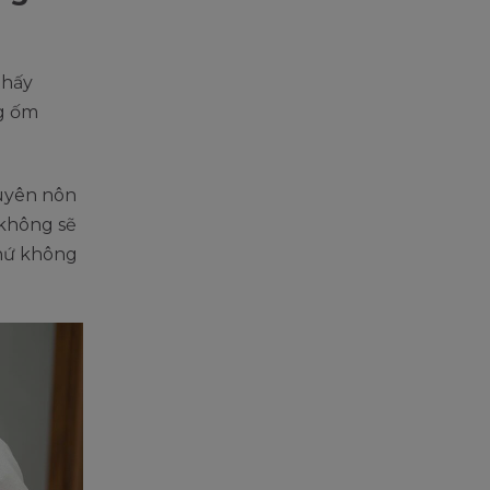
thấy
ng ốm
xuyên nôn
 không sẽ
hứ không