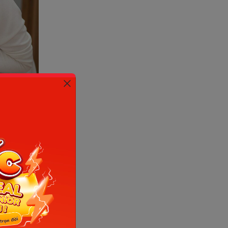
 thai. Mẹ
khi sinh
.
 cân bằng