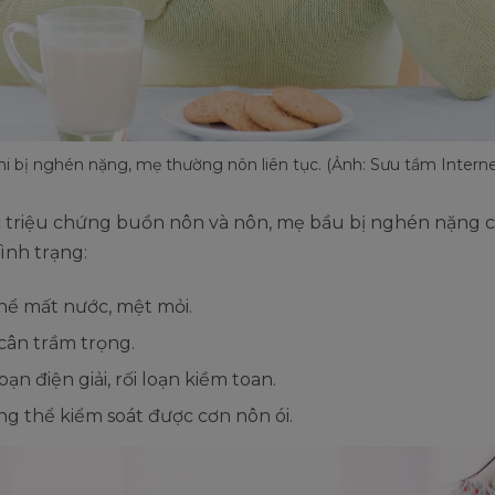
hi bị nghén nặng, mẹ thường nôn liên tục. (Ảnh: Sưu tầm Interne
c triệu chứng buồn nôn và nôn, mẹ bầu bị nghén nặng 
tình trạng:
hể mất nước, mệt mỏi.
cân trầm trọng.
loạn điện giải, rối loạn kiềm toan.
g thể kiểm soát được cơn nôn ói.