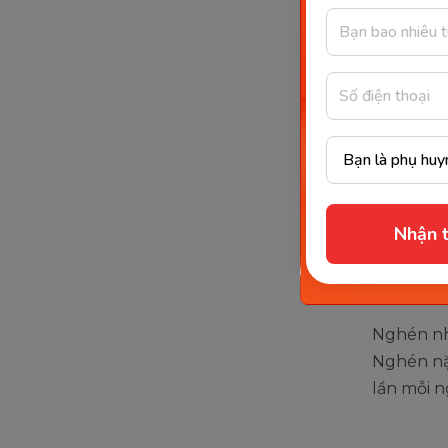
nước và đ
Dấu h
mang
Theo ngh
hình là b
tuần tha
Nhận t
Mức độ b
mẹ bầu v
Nghén nhẹ
Nghén nặn
lần mỗi n