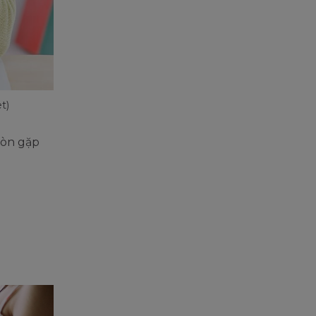
t)
còn gặp