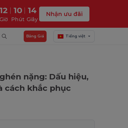
12
10
13
Nhận ưu đãi
Giờ
Phút
Giây
Bảng Giá
Tiếng việt
ghén nặng: Dấu hiệu,
à cách khắc phục