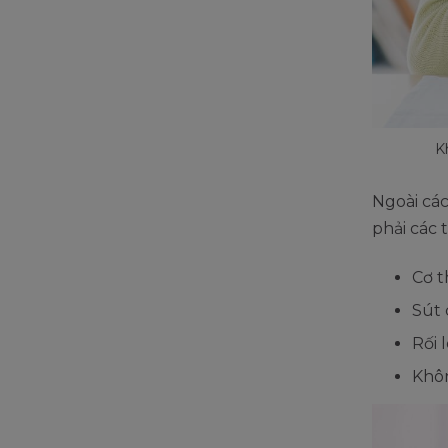
K
Ngoài cá
phải các 
Cơ t
Sút 
Rối 
Khôn