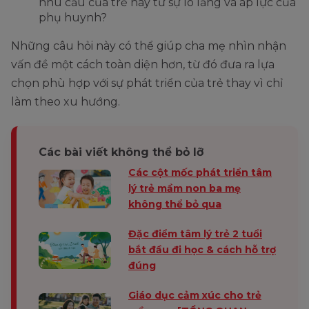
nhu cầu của trẻ hay từ sự lo lắng và áp lực của
phụ huynh?
Những câu hỏi này có thể giúp cha mẹ nhìn nhận
vấn đề một cách toàn diện hơn, từ đó đưa ra lựa
chọn phù hợp với sự phát triển của trẻ thay vì chỉ
làm theo xu hướng.
Các bài viết không thể bỏ lỡ
Các cột mốc phát triển tâm
lý trẻ mầm non ba mẹ
không thể bỏ qua
Đặc điểm tâm lý trẻ 2 tuổi
bắt đầu đi học & cách hỗ trợ
đúng
Giáo dục cảm xúc cho trẻ