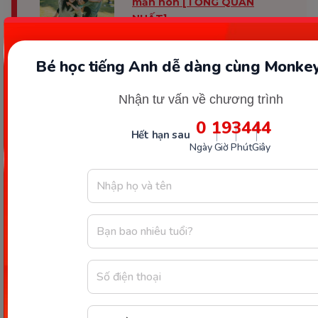
mần non [TỔNG QUAN
NHẤT]
Bé học tiếng Anh dễ dàng cùng Monkey
Kết luận
Nhận tư vấn về chương trình
0
19
34
43
Hết hạn sau
Việc
cho trẻ dưới 2 tuổi đi học sớm hay ở nhà
là
Ngày
Giờ
Phút
Giây
một quyết định cần được cân nhắc kỹ lưỡng. Mỗi
lựa chọn đều có những lợi ích riêng, nhưng cũng đi
kèm với những yếu tố cần xem xét. Điều quan
trọng không phải là trẻ đi học sớm hay muộn, mà là
môi trường phát triển có phù hợp với nhu cầu của
trẻ hay không.
Vậy khi nào nên cho trẻ đi học sớm và khi nào nên
để trẻ ở nhà thêm một thời gian? Trong
phần 2
,