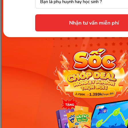
chúng ta sẽ cùng tìm hiểu những dấu hiệu cho
thấy trẻ đã sẵn sàng đi học và những trường hợp
nên cân nhắc cho trẻ ở nhà thêm.
Nhận tư vấn miễn phí
Chia sẻ ngay
Thông tin trong bài viết được tổng hợp nhằm
mục đích tham khảo và có thể thay đổi mà
không cần báo trước. Quý khách vui lòng
kiểm tra lại qua các kênh chính thức hoặc liên
hệ trực tiếp với đơn vị liên quan để nắm bắt
tình hình thực tế.