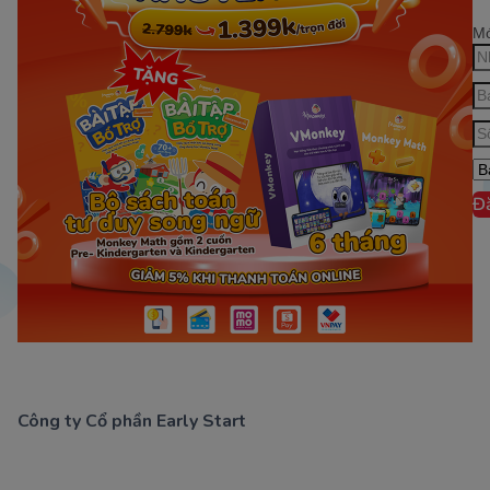
Mớ
Đ
Công ty Cổ phần Early Start
1900 63 60 52