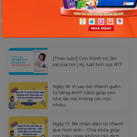
Các Bài Viết Mới Nhất
[Thảo luận] Cơn thịnh nộ (ăn
vạ) của trẻ | Kỷ luật tích cực #17
Ngày 18: Vì sao bé nhanh quên
từ tiếng Anh? Cách giúp con
nhớ lâu mà không cần học
nhiều
Ngày 17: Bé nhận diện từ nhanh
qua hình ảnh – Chìa khóa giúp
con hiểu ngay không cần dịch