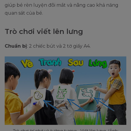
giúp bé rèn luyện đôi mắt và nâng cao khả năng
quan sát của bé.
Trò chơi viết lên lưng
Chuẩn bị
: 2 chiếc bút và 2 tờ giấy A4.