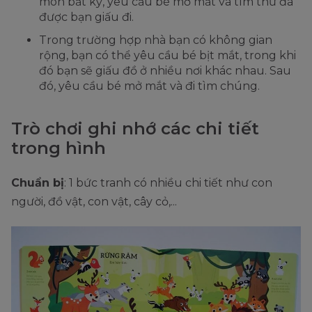
món bất kỳ, yêu cầu bé mở mắt và tìm thứ đã
được bạn giấu đi.
Trong trường hợp nhà bạn có không gian
rộng, bạn có thể yêu cầu bé bịt mắt, trong khi
đó bạn sẽ giấu đồ ở nhiều nơi khác nhau. Sau
đó, yêu cầu bé mở mắt và đi tìm chúng.
Trò chơi ghi nhớ các chi tiết
trong hình
Chuẩn bị
: 1 bức tranh có nhiều chi tiết như con
người, đồ vật, con vật, cây cỏ,...