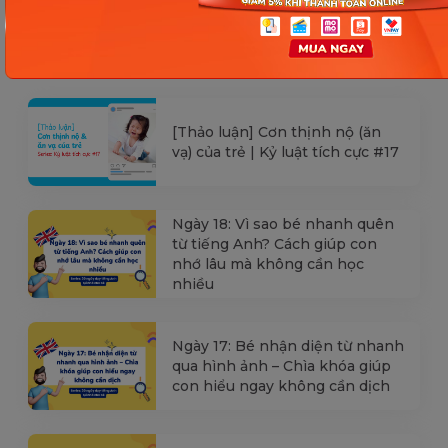
Các Bài Viết Mới Nhất
[Thảo luận] Cơn thịnh nộ (ăn
vạ) của trẻ | Kỷ luật tích cực #17
Ngày 18: Vì sao bé nhanh quên
từ tiếng Anh? Cách giúp con
nhớ lâu mà không cần học
nhiều
Ngày 17: Bé nhận diện từ nhanh
qua hình ảnh – Chìa khóa giúp
con hiểu ngay không cần dịch