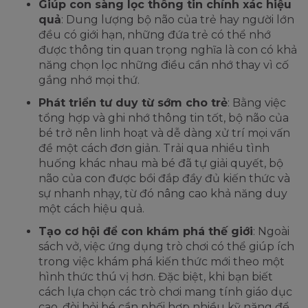
Giúp con sàng lọc thông tin chính xác hiệu
quả
: Dung lượng bộ não của trẻ hay người lớn
đều có giới hạn, những đứa trẻ có thể nhớ
được thông tin quan trọng nghĩa là con có khả
năng chọn lọc những điều cần nhớ thay vì cố
gắng nhớ mọi thứ.
Phát triển tư duy từ sớm cho trẻ
: Bằng việc
tổng hợp và ghi nhớ thông tin tốt, bộ não của
bé trở nên linh hoạt và dễ dàng xử trí mọi vấn
đề một cách đơn giản. Trải qua nhiều tình
huống khác nhau mà bé đã tự giải quyết, bộ
não của con được bồi đắp đầy đủ kiến thức và
sự nhanh nhạy, từ đó nâng cao khả năng duy
một cách hiệu quả.
Tạo cơ hội để con khám phá thế giới
: Ngoài
sách vở, việc ứng dụng trò chơi có thể giúp ích
trong việc khám phá kiến thức mới theo một
hình thức thú vị hơn. Đặc biệt, khi bạn biết
cách lựa chọn các trò chơi mang tính giáo dục
cao, đòi hỏi bé cần phối hợp nhiều kỹ năng để