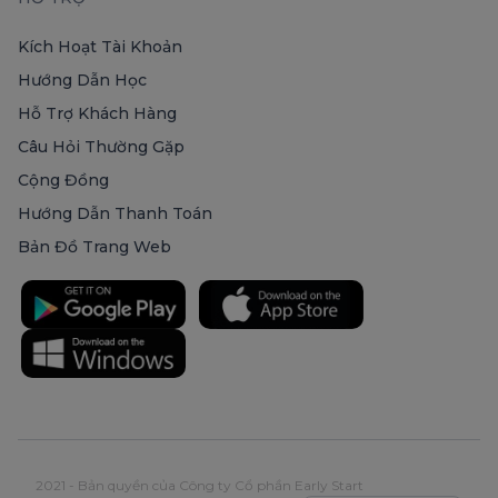
Kích Hoạt Tài Khoản
Hướng Dẫn Học
Hỗ Trợ Khách Hàng
Câu Hỏi Thường Gặp
Cộng Đồng
Hướng Dẫn Thanh Toán
Bản Đồ Trang Web
2021 - Bản quyền của Công ty Cổ phần Early Start