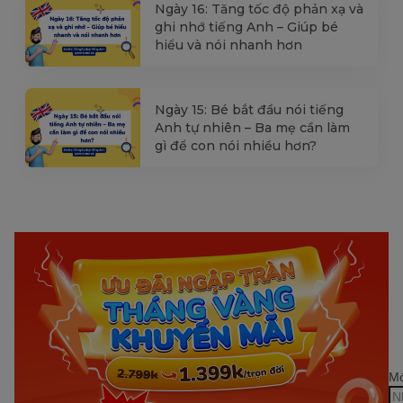
Ngày 16: Tăng tốc độ phản xạ và
ghi nhớ tiếng Anh – Giúp bé
hiểu và nói nhanh hơn
Ngày 15: Bé bắt đầu nói tiếng
Anh tự nhiên – Ba mẹ cần làm
gì để con nói nhiều hơn?
Mớ