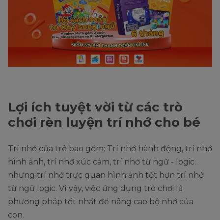
Lợi ích tuyệt vời từ các trò
chơi rèn luyện trí nhớ cho bé
Trí nhớ của trẻ bao gồm: Trí nhớ hành động, trí nhớ
hình ảnh, trí nhớ xúc cảm, trí nhớ từ ngữ - logic…
nhưng trí nhớ trực quan hình ảnh tốt hơn trí nhớ
từ ngữ logic. Vì vậy, việc ứng dụng trò chơi là
phương pháp tốt nhất để nâng cao bộ nhớ của
con.