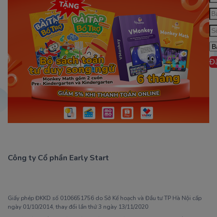
Đ
Công ty Cổ phần Early Start
1900 63 60 52
Giấy phép ĐKKD số 0106651756 do Sở Kế hoạch và Đầu tư TP Hà Nội cấp
ngày 01/10/2014, thay đổi lần thứ 3 ngày 13/11/2020