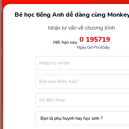
Trò chơi mua sắm vật dụng. (Ảnh: Internet)
Bé học tiếng Anh dễ dàng cùng Monkey
Cách chơi
:
Nhận tư vấn về chương trình
0
19
57
17
Mẹ và bé đóng vai người mua, lần lượt gọi tên đồ
Hết hạn sau
Ngày
Giờ
Phút
Giây
muốn mua sao cho đồ của 2 người không trùng
nhau. Người gọi sau không được giống người gọi
trước. Người thắng cuộc là người có số đồ mua
nhiều hơn.
Trên đây là
các trò chơi rèn luyện trí nhớ cho trẻ
thú vị nhưng cực hiệu quả. Bạn hãy dành thời gian
cùng con chơi thường xuyên để nâng cao bộ nhớ
của bé đồng thời gắn kết tình cảm mẹ con nhé!
Đừng quên theo dõi
Blog Kỹ năng sống
để bổ
sung thêm kỹ năng cần thiết cho bé trước khi