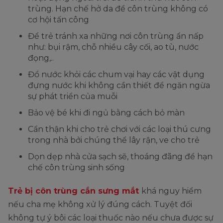
trùng. Hạn chế hở da để côn trùng không có
cơ hội tấn công
Để trẻ tránh xa những nơi côn trùng ẩn nấp
như: bụi rậm, chỗ nhiều cây cối, ao tù, nước
đọng,..
Đổ nước khỏi các chum vại hay các vật dụng
đựng nước khi không cần thiết để ngăn ngừa
sự phát triển của muỗi
Bảo vệ bé khi đi ngủ bằng cách bỏ màn
Cẩn thận khi cho trẻ chơi với các loại thú cưng
trong nhà bởi chúng thể lây rận, ve cho trẻ
Dọn dẹp nhà cửa sạch sẽ, thoáng đãng để hạn
chế côn trùng sinh sống
Trẻ bị côn trùng cắn sưng mắt
khá nguy hiểm
nếu cha mẹ không xử lý đúng cách. Tuyệt đối
không tự ý bôi các loại thuốc nào nếu chưa được sự