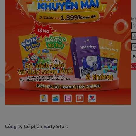
Mớ
Đ
Công ty Cổ phần Early Start