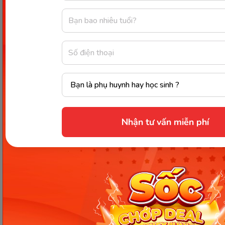
Các Bài Viết Mới Nhất
[Thảo luận] Cơn thịnh nộ (ăn
Nhận tư vấn miễn phí
vạ) của trẻ | Kỷ luật tích cực #17
Ngày 18: Vì sao bé nhanh quên
từ tiếng Anh? Cách giúp con
nhớ lâu mà không cần học
nhiều
Ngày 17: Bé nhận diện từ nhanh