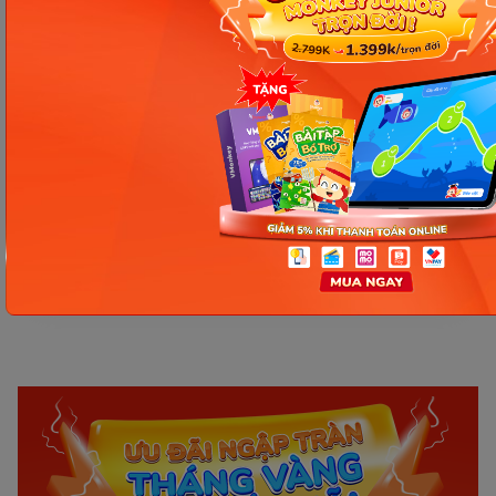
qua hình ảnh – Chìa khóa giúp
con hiểu ngay không cần dịch
Ngày 16: Tăng tốc độ phản xạ và
ghi nhớ tiếng Anh – Giúp bé
hiểu và nói nhanh hơn
Ngày 15: Bé bắt đầu nói tiếng
Anh tự nhiên – Ba mẹ cần làm
gì để con nói nhiều hơn?