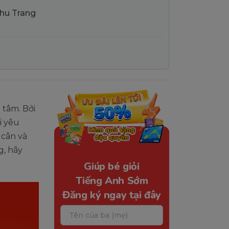
Thu Trang
 tâm. Bởi
i yêu
 cân và
g, hãy
Giúp bé giỏi
Tiếng Anh Sớm
Đăng ký ngay tại đây