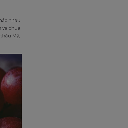
khác nhau.
h và chua
 khẩu Mỹ,