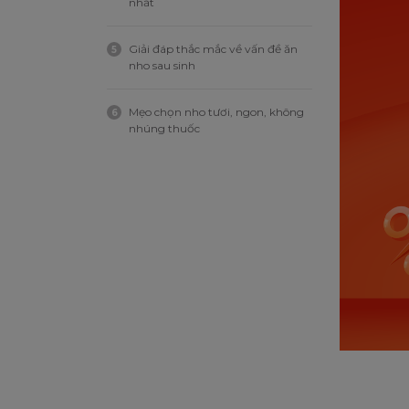
nhất
Giải đáp thắc mắc về vấn đề ăn
5
nho sau sinh
Mẹo chọn nho tươi, ngon, không
6
nhúng thuốc