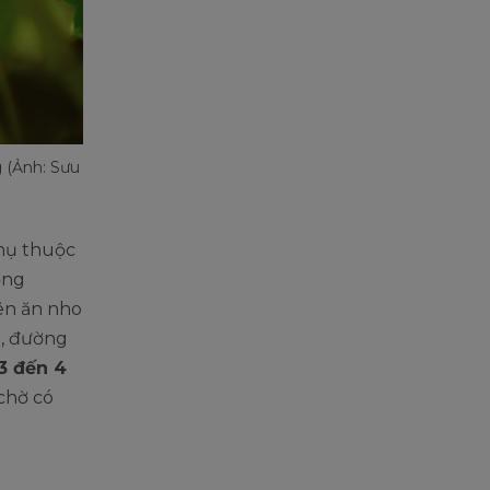
 (Ảnh: Sưu
hụ thuộc
ỡng
ên ăn nho
a, đường
3 đến 4
 chờ có