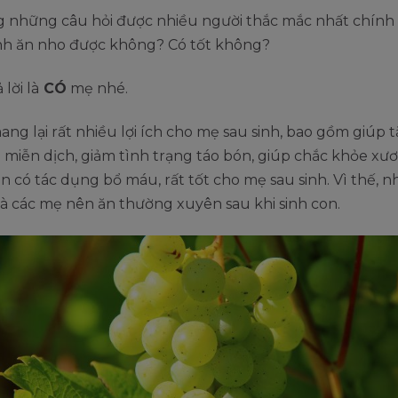
g những câu hỏi được nhiều người thắc mắc nhất chính 
inh ăn nho được không? Có tốt không?
 lời là
CÓ
mẹ nhé.
ng lại rất nhiều lợi ích cho mẹ sau sinh, bao gồm giúp 
miễn dịch, giảm tình trạng táo bón, giúp chắc khỏe xư
òn có tác dụng bổ máu, rất tốt cho mẹ sau sinh. Vì thế, nh
mà các mẹ nên ăn thường xuyên sau khi sinh con.