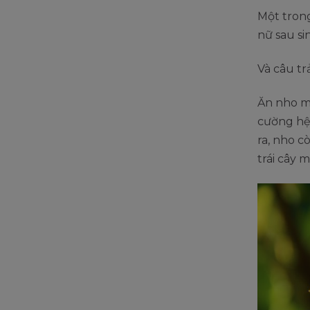
Một tron
nữ sau s
Và câu trả
Ăn nho ma
cường hệ 
ra, nho c
trái cây 