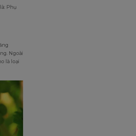
là: Phụ
tăng
ơng. Ngoài
o là loại