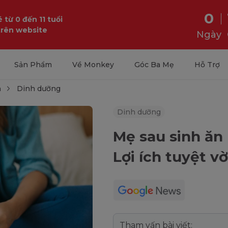
0
 từ 0 đến 11 tuổi
trên website
Ngày
Sản Phẩm
Về Monkey
Góc Ba Mẹ
Hỗ Trợ
h
Dinh dưỡng
Dinh dưỡng
Mẹ sau sinh ăn
Lợi ích tuyệt v
Tham vấn bài viết: