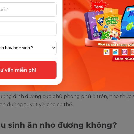
ein: 0.7g
onehydrat: 18g
 xơ: 1g
 béo: 0.2g
min C: 11g
in K, A, E, B1, B2, B3,...
i: 10g
ư vấn miễn phí
 0.36g
 19.1g
lượng dinh dưỡng cực phù phong phú ở trên, nho thực s
nh dưỡng tuyệt vời cho cơ thể.
au sinh ăn nho đương không?