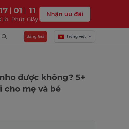
17
01
10
Nhận ưu đãi
Giờ
Phút
Giây
Bảng Giá
Tiếng việt
 nho được không? 5+
ời cho mẹ và bé