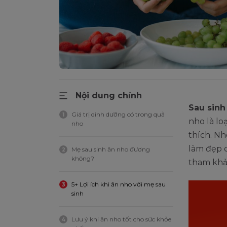
Nội dung chính
Sau sin
Giá trị dinh dưỡng có trong quả
1
nho là lo
nho
thích. Nh
làm đẹp d
Mẹ sau sinh ăn nho đương
2
không?
tham khảo
5+ Lợi ích khi ăn nho với mẹ sau
3
sinh
Lưu ý khi ăn nho tốt cho sức khỏe
4