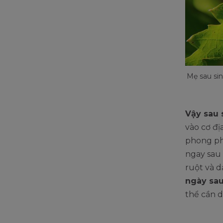
Mẹ sau si
Vậy sau 
vào cơ đị
phong ph
ngay sau 
ruột và d
ngày sau
thể cần d