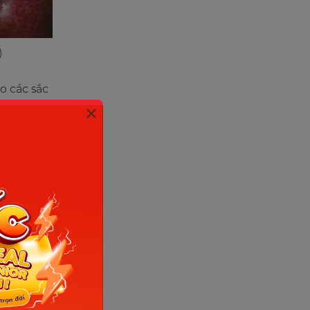
)
o các sắc
h.
hể, nhưng
ại sự oxy
ần dinh