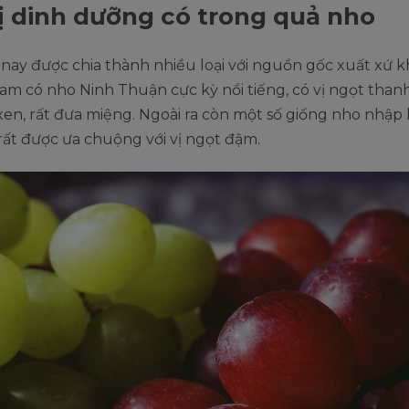
rị dinh dưỡng có trong quả nho
nay được chia thành nhiều loại với nguồn gốc xuất xứ 
Nam có nho Ninh Thuận cực kỳ nổi tiếng, có vị ngọt than
en, rất đưa miệng. Ngoài ra còn một số giống nho nhập
rất được ưa chuộng với vị ngọt đậm.