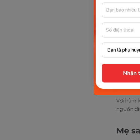
Prot
Carb
Chất
Chất
Vita
Vitam
Canx
Nhận t
Sắt:
Kali:
Với hàm 
nguồn di
Mẹ s