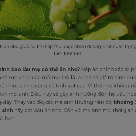
nh ăn nho giúp cơ thể hấp thụ được nhiều dưỡng chất quan trọng
tầm Internet)
sinh bao lâu mẹ có thể ăn nho?
Đáp án chính xác sẽ p
a và sức khỏe của mỗi mẹ. Dù là loại có có giá trị dinh dư
ú nhưng nho cũng có tính axit cao. Vì thế, mẹ không n
khi mới sinh. Điều này sẽ gây ảnh hưởng đến hệ tiêu hó
ạ dày. Thay vào đó, các mẹ sinh thường nên đợi
khoảng 
 sinh
hãy bắt đầu ăn nho. Còn với mẹ sinh mổ, thời gian
ài hơn.