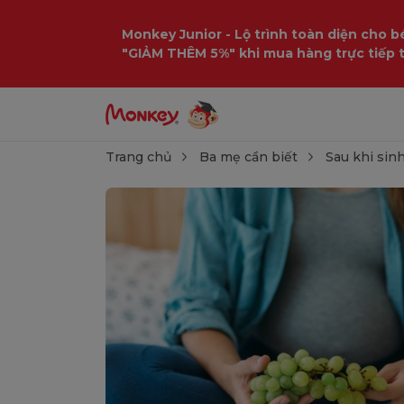
Monkey Junior - Lộ trình toàn diện cho bé
"GIẢM THÊM 5%" khi mua hàng trực tiếp 
Trang chủ
Ba mẹ cần biết
Sau khi sin