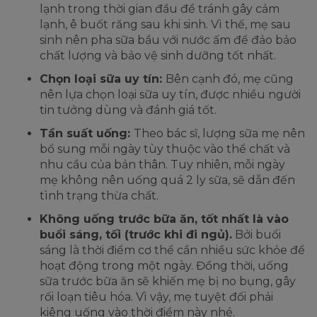
lạnh trong thời gian đầu để tránh gây cảm
lạnh, ê buốt răng sau khi sinh. Vì thế, mẹ sau
sinh nên pha sữa bầu với nước ấm để đảo bảo
chất lượng và bảo vệ sinh dưỡng tốt nhất.
Chọn loại sữa uy tín:
Bên cạnh đó, mẹ cũng
nên lựa chọn loại sữa uy tín, được nhiều người
tin tưởng dùng và đánh giá tốt.
Tần suất uống:
Theo bác sĩ, lượng sữa mẹ nên
bổ sung mỗi ngày tùy thuộc vào thể chất và
nhu cầu của bản thân. Tuy nhiên, mỗi ngày
mẹ không nên uống quá 2 ly sữa, sẽ dẫn đến
tình trạng thừa chất.
Không uống trước bữa ăn, tốt nhất là vào
buổi sáng, tối (trước khi đi ngủ).
Bởi buổi
sáng là thời điểm cơ thể cần nhiều sức khỏe để
hoạt động trong một ngày. Đồng thời, uống
sữa trước bữa ăn sẽ khiến mẹ bị no bụng, gây
rối loạn tiêu hóa. Vì vậy, mẹ tuyệt đối phải
kiêng uống vào thời điểm này nhé.