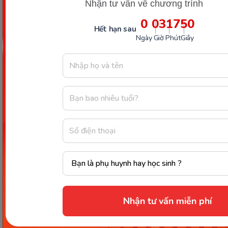
Nhận tư vấn về chương trình
0
03
17
49
Hết hạn sau
Ngày
Giờ
Phút
Giây
Sữa chua uống cung cấp lợi khuẩn cho đường ruột (Ảnh:
Sưu tầm Internet)
Trên đây là những thông tin trả lời cho câu hỏi
sau
sinh uống sữa bầu được không
? Mong rằng, với
những bật mí trong bài, mẹ sẽ biết cách bổ sung
sữa đúng đắn, tốt nhất trong chế độ dinh dưỡng
của mình. Và mẹ đừng quên, bên cạnh sữa bầu, còn
Nhận tư vấn miễn phí
rất nhiều loại sữa khác tốt cho sức khỏe mẹ có thể
uống sau sinh. Mẹ hãy tham khảo và đổi bữa