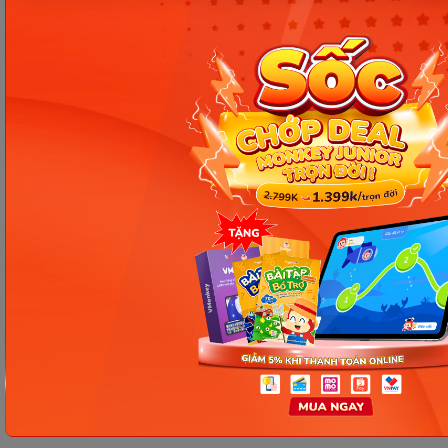
thường xuyên để chống ngán nhé.
Nguồn tham khảo
Chia sẻ ngay
Thông tin trong bài viết được tổng hợp nhằm
mục đích tham khảo và có thể thay đổi mà
không cần báo trước. Quý khách vui lòng
kiểm tra lại qua các kênh chính thức hoặc liên
hệ trực tiếp với đơn vị liên quan để nắm bắt
tình hình thực tế.