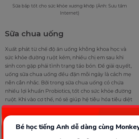
Sữa bắp tốt cho sức khỏe xương khớp (Ảnh: Sưu tầm
Internet)
Sữa chua uống
Xuất phát từ chế độ ăn uống không khoa học và
sức khỏe đường ruột kém, nhiều chị em sau khi
sinh con gặp phải tình trạng táo bón. Để giải quyết,
uống sữa chua uống đều đặn mỗi ngày là cách mẹ
nên cân nhắc. Bởi trong sữa chua uống có chứa
nhiều lợi khuẩn Probiotics, tốt cho sức khỏe đường
ruột. Khi vào cơ thể, nó sẽ giúp hệ tiêu hóa tiêu diệt
vi khuẩn có hại, kích thích nhu động ruột để hoạt
động tiêu hóa, bài tiết tốt hơn.
Bé học tiếng Anh dễ dàng cùng Monkey