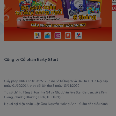
Đ
Công ty Cổ phần Early Start
1900 63 60 52
Giấy phép ĐKKD số 0106651756 do Sở Kế hoạch và Đầu tư TP Hà Nội cấp
ngày 01/10/2014, thay đổi lần thứ 3 ngày 13/11/2020
Trụ sở chính: Tầng 3, tòa nhà G4 và G5, dự án Five Star Garden, số 2 Kim
Giang, phường Khương Đình, TP. Hà Nội
Người đại diện pháp luật: Ông Nguyễn Hoàng Anh - Giám đốc điều hành