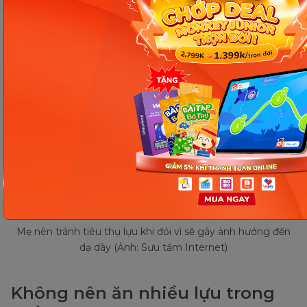
dạ dày. Vì vậy, tốt nhất các mẹ chỉ nên ăn hoặc
uống nước lựu sau khi ăn bữa chính khoảng 1
tiếng.
Mẹ nên tránh tiêu thụ lựu khi đói vì sẽ gây ảnh hưởng đến
dạ dày (Ảnh: Sưu tầm Internet)
Không nên ăn nhiều lựu trong