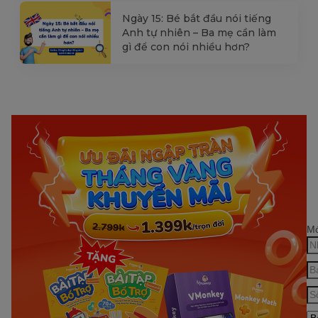
Ngày 15: Bé bắt đầu nói tiếng
Anh tự nhiên – Ba mẹ cần làm
gì để con nói nhiều hơn?
Mớ