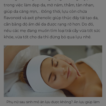
trong việc làm đẹp da, mờ nám, thâm, tàn nhan,
giúp da căng mịn,… Đồng thời, lựu còn chứa
flavonoid và axit phenolic giúp thúc đẩy tái tạo da,
cân bằng độ ẩm để da được rạng rỡ hơn. Do đó,
nếu các mẹ đang muốn tìm loại trái cây vừa tốt sức
khỏe, vừa tốt cho da thì đừng bỏ qua lựu nhé.
Phụ nữ sau sinh mổ ăn lựu được không? Ăn lựu giúp làm