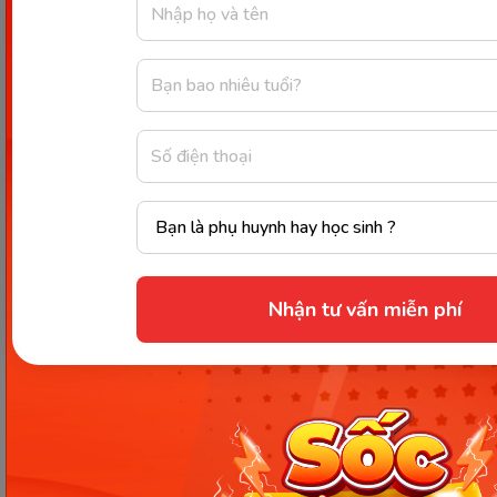
Siro lựu thanh mát, giải nhiệt mùa hè (Ảnh: Sưu tầm
Internet)
3+ Lưu ý cho mẹ khi ăn quả
lựu
Ba lưu ý quan trọng giúp cơ thể có thể mẹ hấp thụ
tốt các dưỡng chất từ lựu mang lại cho sức khỏe:
Nhận tư vấn miễn phí
Thời điểm ăn lựu tốt cho sức
khỏe
Theo các chuyên gia dinh dưỡng, mẹ không vào lúc
bụng đang đói. Bởi khi ăn lựu vào lúc này hàm
lượng axit vốn có trong quả lựu sẽ làm tổn thương