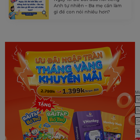
Anh tự nhiên – Ba mẹ cần làm
gì để con nói nhiều hơn?
Mớ