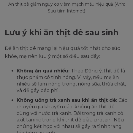
Ăn thịt dê giảm nguy cơ viêm mạch máu hiệu quả (Ảnh:
Sưu tầm Internet)
Lưu ý khi ăn thịt dê sau sinh
Để ăn thịt dê mang lại hiệu quả tốt nhất cho sức
khỏe, mẹ nên lưu ý một số điều sau đây:
Không ăn quá nhiều:
Theo Đông ý, thịt dê là
thực phẩm có tính nóng. Vì vậy, nếu mẹ ăn
nhiều sẽ làm nóng trong, nóng sữa, thừa chất,
và dễ gây béo phì.
Không uống trà xanh sau khi ăn thịt dê:
Các
chuyên gia khuyến cáo, không ăn thịt dê
cùng với nước trà xanh. Bởi trong trà xanh có
axit tannic trong khi thịt dê giàu protein. Nếu
chúng kết hợp với nhau sẽ gây ra tình trạng
táo bón sau sinh.