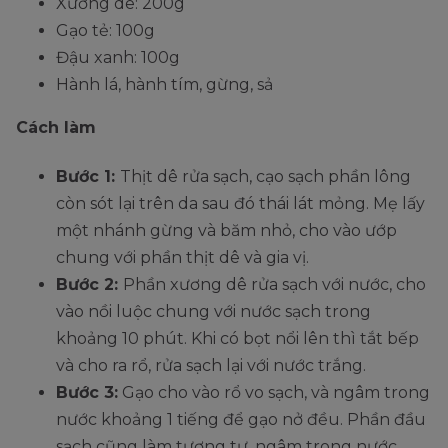
Xương dê: 200g
Gạo tẻ: 100g
Đậu xanh: 100g
Hành lá, hành tím, gừng, sả
Cách làm
Bước 1:
Thịt dê rửa sạch, cạo sạch phần lông
còn sót lại trên da sau đó thái lát mỏng. Mẹ lấy
một nhánh gừng và băm nhỏ, cho vào ướp
chung với phần thịt dê và gia vị.
Bước 2:
Phần xương dê rửa sạch với nước, cho
vào nồi luộc chung với nước sạch trong
khoảng 10 phút. Khi có bọt nổi lên thì tắt bếp
và cho ra rổ, rửa sạch lại với nước trắng.
Bước 3:
Gạo cho vào rổ vo sạch, và ngâm trong
nước khoảng 1 tiếng để gạo nở đều. Phần đầu
sạch cũng làm tương tự, ngâm trong nước