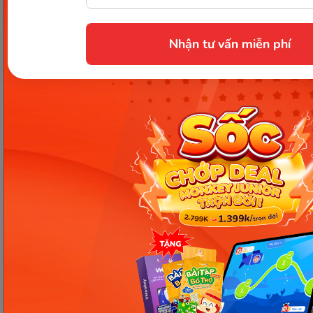
Thông tin trong bài viết được tổng hợp nhằm
mục đích tham khảo và có thể thay đổi mà
Nhận tư vấn miễn phí
không cần báo trước. Quý khách vui lòng
kiểm tra lại qua các kênh chính thức hoặc liên
hệ trực tiếp với đơn vị liên quan để nắm bắt
tình hình thực tế.
Các Bài Viết Mới Nhất