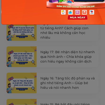
[Thảo luận] Cơn thịnh nộ (ăn
vạ) của trẻ | Kỷ luật tích cực #17
Ngày 18: Vì sao bé nhanh quên
từ tiếng Anh? Cách giúp con
nhớ lâu mà không cần học
nhiều
Ngày 17: Bé nhận diện từ nhanh
qua hình ảnh – Chìa khóa giúp
con hiểu ngay không cần dịch
Ngày 16: Tăng tốc độ phản xạ và
ghi nhớ tiếng Anh – Giúp bé
hiểu và nói nhanh hơn
Ngày 15: Bé bắt đầu nói tiếng