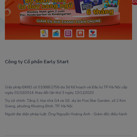
Đ
Công ty Cổ phần Early Start
1900 63 60 52
Giấy phép ĐKKD số 0106651756 do Sở Kế hoạch và Đầu tư TP Hà Nội cấp
ngày 01/10/2014, thay đổi lần thứ 3 ngày 13/11/2020
Trụ sở chính: Tầng 3, tòa nhà G4 và G5, dự án Five Star Garden, số 2 Kim
Giang, phường Khương Đình, TP. Hà Nội
Người đại diện pháp luật: Ông Nguyễn Hoàng Anh - Giám đốc điều hành