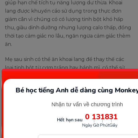
giúp hạn chế tích tụ năng lượng dư thừa. Khoai
lang được khuyến cáo sử dụng trong thực đơn
giảm cân vì chúng có có lượng tinh bột khó hấp
thu, giàu dinh dưỡng nhưng lượng calo thấp, đồng
thời tạo cảm giác no lâu, ngăn ngừa cảm giác thèm
ăn.
Mẹ sau sinh có thể ăn khoai lang để thay thế các
loại tinh bột từ cơm trắng hay bánh mì, có thể sử
dụng khoai luộc, hấp, hay nướng để ăn, không nên
sử dụng khoai lang chiên để hạn chế dầu mỡ.
Bé học tiếng Anh dễ dàng cùng Monkey
Xem thêm:
8+ cách giảm cân sau sinh 1 tháng an
Nhận tư vấn về chương trình
toàn, hiệu quả cho mẹ mới sinh
0
13
18
29
Hết hạn sau
Ngày
Giờ
Phút
Giây
Sinh tố cần tây