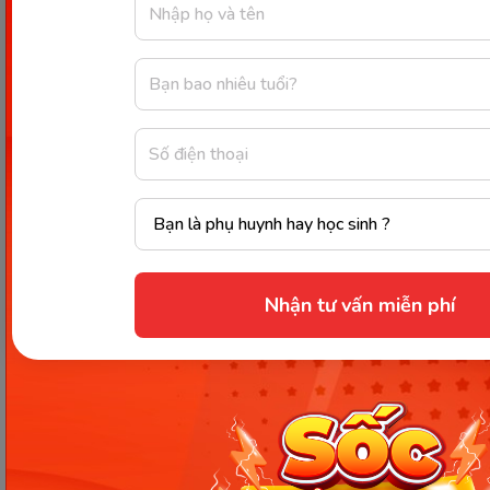
Nhận tư vấn miễn phí
Sinh tố cần tây giúp lấy lại vóc dáng thon gọn. (Ảnh: Nguồn
Internet)
Cần tây là loại rau chứa nhiều chất dinh dưỡng như
vitamin A, B, E, các khoáng chất như kali, magie,
photpho,...rất cần thiết cho cơ thể. Loại thực phẩm
này còn giàu chất xơ, hỗ trợ rất tốt cho quá trình