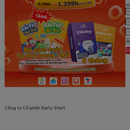
Mớ
Đ
Công ty Cổ phần Early Start
1900 63 60 52