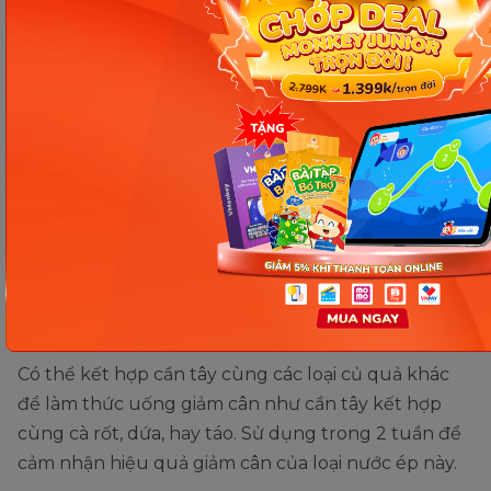
giảm cân.
Uống nước cần tây xay mỗi ngày giúp thanh lọc cơ
thể, đốt cháy mỡ thừa và giảm cân hiệu quả.
Cách làm sinh tố cần tây:
Chuẩn bị 400-500g cần tây, sơ chế sạch, cắt
khúc nhỏ để ráo nước
Cho vào máy ép ép thành nước
Đổ ra ly rồi cho thêm 1 ít muối vào để thưởng
thức.
Có thể kết hợp cần tây cùng các loại củ quả khác
để làm thức uống giảm cân như cần tây kết hợp
cùng cà rốt, dứa, hay táo. Sử dụng trong 2 tuần để
cảm nhận hiệu quả giảm cân của loại nước ép này.