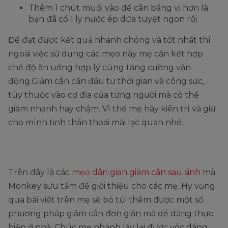
Thêm 1 chút muối vào để cân bằng vị hơn là
bạn đã có 1 ly nước ép dứa tuyệt ngon rồi
Để đạt được kết quả nhanh chóng và tốt nhất thì
ngoài việc sử dụng các mẹo này mẹ cần kết hợp
chế độ ăn uống hợp lý cùng tăng cường vận
động.Giảm cân cần đầu tư thời gian và công sức,
tùy thuộc vào cơ địa của từng người mà có thể
giảm nhanh hay chậm. Vì thế mẹ hãy kiên trì và giữ
cho mình tinh thần thoải mái lạc quan nhé.
Trên đây là các
mẹo dân gian giảm cân sau sinh
mà
Monkey sưu tầm để giới thiệu cho các mẹ. Hy vọng
qua bài viết trên mẹ sẽ bỏ túi thêm được một số
phương pháp giảm cân đơn giản mà dễ dàng thực
hiện ở nhà. Chúc mẹ nhanh lấy lại được vóc dáng