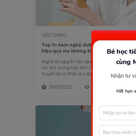
VÓC DÁNG
Top 5+ kem nghệ dưỡng da sau sinh
Bé học t
hiệu quả mẹ không thể bỏ qua
cùng 
Nghệ là nguyên liệu quen thuộc với nhiều
chị em trong việc làm đẹp da mặt được
truyền lại từ thời xa xưa. Ngày nay, rất nhiều
Nhận tư v
thương hiệu mỹ phẩm nổi tiếng...
19/07/2022
16328
Hết hạn 