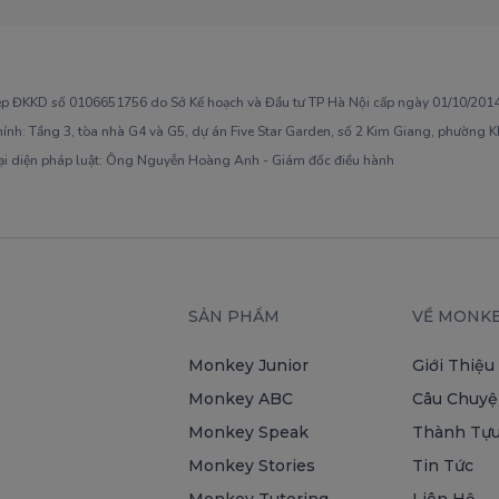
ép ĐKKD số 0106651756 do Sở Kế hoạch và Đầu tư TP Hà Nội cấp ngày 01/10/2014,
hính: Tầng 3, tòa nhà G4 và G5, dự án Five Star Garden, số 2 Kim Giang, phường 
ại diện pháp luật: Ông Nguyễn Hoàng Anh - Giám đốc điều hành
SẢN PHẨM
VỀ MONK
Monkey Junior
Giới Thiệu
Monkey ABC
Câu Chuyệ
Monkey Speak
Thành Tựu
Monkey Stories
Tin Tức