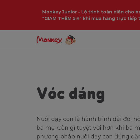
Monkey Junior - Lộ trình toàn diện cho bé
"GIẢM THÊM 5%" khi mua hàng trực tiếp 
Trang chủ
Ba mẹ cần biết
Sau khi sin
Vóc dáng
Nuôi dạy con là hành trình dài đòi h
ba mẹ. Còn gì tuyệt vời hơn khi ba 
phương pháp nuôi dạy con đúng đắn