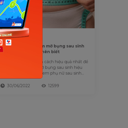
VÓC DÁNG
Top 10+ bài tập giảm mỡ bụng sau sinh
thường tại nhà mẹ nên biết
Chăm chỉ tập luyện là cách hiệu quả nhất để
giảm cân và giảm mỡ bụng sau sinh hiệu
quả. Đặc biệt, với chị em phụ nữ sau sinh
thường, phương pháp này...
30/06/2022
12599