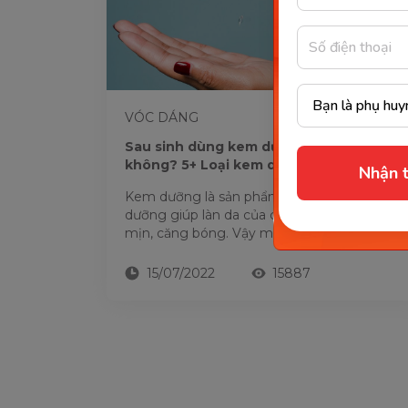
VÓC DÁNG
Sau sinh dùng kem dưỡng da được
không? 5+ Loại kem dưỡng da tốt nhất
Nhận t
Kem dưỡng là sản phẩm giúp phục hồi, nuôi
dưỡng giúp làn da của chị em được sáng
mịn, căng bóng. Vậy mẹ sau sinh dùng kem
dưỡng được không? Có những loại...
15/07/2022
15887