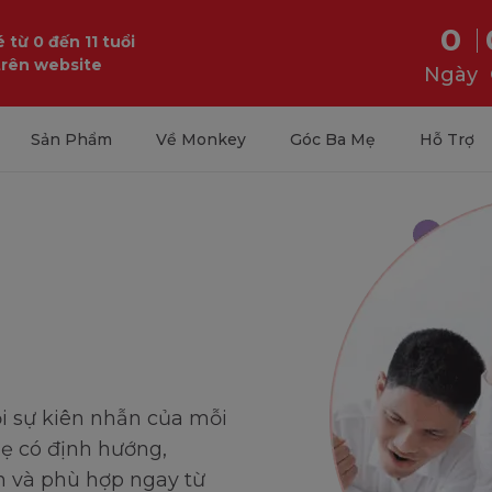
0
 từ 0 đến 11 tuổi
trên website
Ngày
h
Vóc dáng
Sản Phẩm
Về Monkey
Góc Ba Mẹ
Hỗ Trợ
ỏi sự kiên nhẫn của mỗi
mẹ có định hướng,
 và phù hợp ngay từ