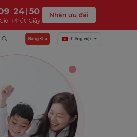
09
24
49
Nhận ưu đãi
Giờ
Phút
Giây
Bảng Giá
Tiếng việt