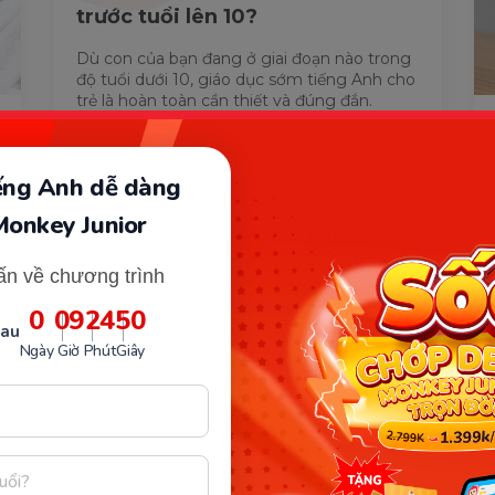
trước tuổi lên 10?
Dù con của bạn đang ở giai đoạn nào trong
độ tuổi dưới 10, giáo dục sớm tiếng Anh cho
trẻ là hoàn toàn cần thiết và đúng đắn.
iếng Anh dễ dàng
Monkey Junior
Nhận Tư Vấn Miễn Phí
ấn về chương trình
0
09
24
49
sau
Ngày
Giờ
Phút
Giây