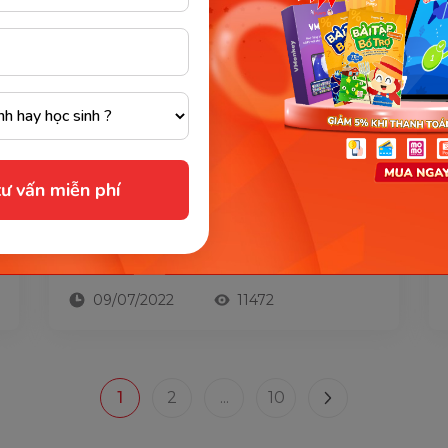
VÓC DÁNG
[Bật mí] 7 Tuyệt chiêu chăm sóc da sau
sinh bằng nghệ tại nhà hiệu quả
ư vấn miễn phí
Chăm sóc da sau sinh bằng nghệ là phương
pháp đã xuất hiện từ thời xa xưa, được sử
dụng đến thời điểm hiện tại. Nghệ có công
dụng vô cùng tuyệt vời...
09/07/2022
11472
1
2
...
10