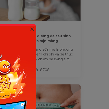
VÓC DÁNG
Mách mẹ 5 bí quyết dưỡng da sau sinh
bằng sữa mẹ giúp da mịn màng
Dưỡng da sau sinh bằng sữa mẹ là phương
pháp an toàn, ít tốn kém chi phí và dễ thực
hiện ngay tại nhà. Vậy chăm da bằng sữa
mẹ mang lại những...
19/07/2022
8708