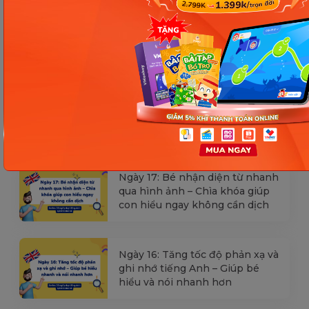
[Thảo luận] Cơn thịnh nộ (ăn
vạ) của trẻ | Kỷ luật tích cực #17
Ngày 18: Vì sao bé nhanh quên
từ tiếng Anh? Cách giúp con
nhớ lâu mà không cần học
nhiều
Ngày 17: Bé nhận diện từ nhanh
qua hình ảnh – Chìa khóa giúp
con hiểu ngay không cần dịch
Ngày 16: Tăng tốc độ phản xạ và
ghi nhớ tiếng Anh – Giúp bé
hiểu và nói nhanh hơn