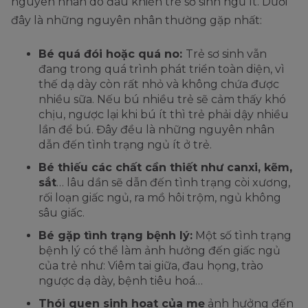
nguyên nhân do đâu khiến trẻ sơ sinh ngủ ít. Dưới
đây là những nguyên nhân thường gặp nhất:
Bé quá đói hoặc quá no:
Trẻ sơ sinh vẫn
đang trong quá trình phát triển toàn diện, vì
thế dạ dày còn rất nhỏ và không chứa được
nhiều sữa. Nếu bú nhiều trẻ sẽ cảm thấy khó
chịu, ngược lại khi bú ít thì trẻ phải dậy nhiều
lần để bú. Đây đều là những nguyên nhân
dẫn đến tình trạng ngủ ít ở trẻ.
Bé thiếu các chất cần thiết như canxi, kẽm,
sắt
… lâu dần sẽ dẫn đến tình trạng còi xương,
rối loạn giấc ngủ, ra mồ hôi trộm, ngủ không
sâu giấc.
Bé gặp tình trạng bệnh lý:
Một số tình trạng
bệnh lý có thể làm ảnh hưởng đến giấc ngủ
của trẻ như: Viêm tai giữa, đau họng, trào
ngược dạ dày, bệnh tiêu hoá…
Thói quen sinh hoạt của mẹ
ảnh hưởng đến