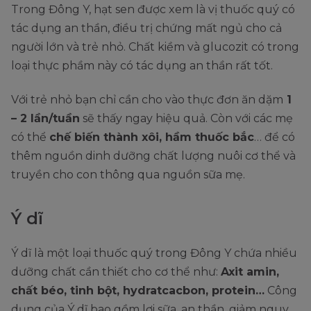
Trong Đông Y, hạt sen được xem là vị thuốc quý có
tác dụng an thần, điều trị chứng mất ngủ cho cả
người lớn và trẻ nhỏ. Chất kiềm và glucozit có trong
loại thực phầm này có tác dụng an thần rất tốt.
Với trẻ nhỏ bạn chỉ cần cho vào thực đơn ăn dặm
1
– 2 lần/tuần
sẽ thấy ngay hiệu quả. Còn với các mẹ
có thể
chế biến thành xôi, hầm thuốc bắc
… để có
thêm nguồn dinh dưỡng chất lượng nuôi cơ thể và
truyền cho con thông qua nguồn sữa mẹ.
Ý dĩ
Ý dĩ là một loại thuốc quý trong Đông Y chứa nhiều
dưỡng chất cần thiết cho cơ thể như:
Axit amin,
chất béo, tinh bột, hydratcacbon, protein…
Công
dụng của Ý dĩ bao gồm lợi sữa, an thần, giảm nguy