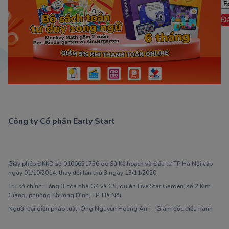
Đ
Công ty Cổ phần Early Start
1900 63 60 52
Giấy phép ĐKKD số 0106651756 do Sở Kế hoạch và Đầu tư TP Hà Nội cấp
ngày 01/10/2014, thay đổi lần thứ 3 ngày 13/11/2020
Trụ sở chính: Tầng 3, tòa nhà G4 và G5, dự án Five Star Garden, số 2 Kim
Giang, phường Khương Đình, TP. Hà Nội
Người đại diện pháp luật: Ông Nguyễn Hoàng Anh - Giám đốc điều hành