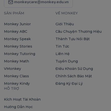
monkeycare@monkey.edu.vn
SẢN PHẨM
VỀ MONKEY
Monkey Junior
Giới Thiệu
Monkey ABC
Câu Chuyện Thương Hiệu
Monkey Speak
Thành Tựu Nổi Bật
Monkey Stories
Tin Tức
Monkey Tutoring
Liên Hệ
Monkey Math
Tuyển Dụng
VMonkey
Điều Khoản Sử Dụng
Monkey Class
Chính Sách Bảo Mật
Monkey Kindy
Đăng Ký Đại Lý
HỖ TRỢ
Kích Hoạt Tài Khoản
Hướng Dẫn Học