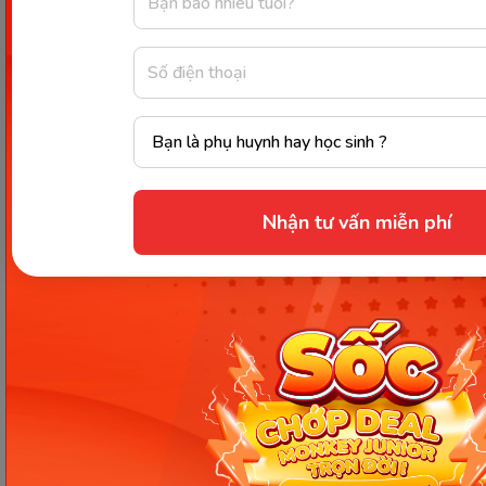
Thông tin trong bài viết được tổng hợp nhằm
mục đích tham khảo và có thể thay đổi mà
không cần báo trước. Quý khách vui lòng
kiểm tra lại qua các kênh chính thức hoặc liên
hệ trực tiếp với đơn vị liên quan để nắm bắt
tình hình thực tế.
Nhận tư vấn miễn phí
Các Bài Viết Mới Nhất