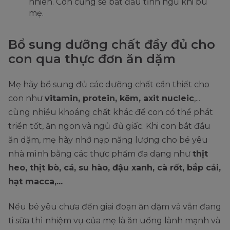
nhiên. Con cũng sẽ bắt đầu tỉnh ngủ khi bú
mẹ.
Bổ sung dưỡng chất đầy đủ cho
con qua thực đơn ăn dặm
Mẹ hãy bổ sung đủ các dưỡng chất cần thiết cho
con như
vitamin, protein, kẽm, axit nucleic
,...
cùng nhiều khoáng chất khác để con có thể phát
triển tốt, ăn ngon và ngủ đủ giấc. Khi con bắt đầu
ăn dặm, mẹ hãy nhớ nạp năng lượng cho bé yêu
nhà mình bằng các thực phẩm đa dạng như
thịt
heo, thịt bò, cá, su hào, đậu xanh, cà rốt, bắp cải,
hạt macca,...
Nếu bé yêu chưa đến giai đoạn ăn dặm và vẫn đang
ti sữa thì nhiệm vụ của mẹ là ăn uống lành mạnh và