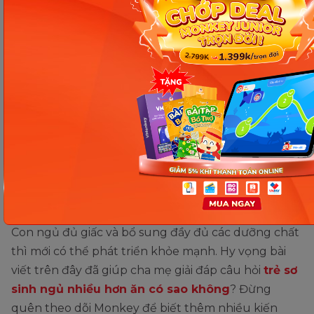
Phương pháp ăn dặm truyền
thống
Phương pháp ăn dặm truyền thống
rất phố biển
và được nhiều mẹ lựa chọn. Với phương pháp này,
đầu tiên bé sẽ được ăn bột xay chung với các loại
thực phẩm khác nhau. Đến thời điểm mọc răng,
con sẽ đổi sang ăn cháo kèm thức ăn xay nhuyễn.
Xem thêm:
Hướng dẫn 3 cách nấu cháo ăn dặm
kiểu Nhật cực nhanh
Con ngủ đủ giấc và bổ sung đầy đủ các dưỡng chất
thì mới có thể phát triển khỏe mạnh. Hy vọng bài
viết trên đây đã giúp cha mẹ giải đáp câu hỏi
trẻ sơ
sinh ngủ nhiều hơn ăn có sao không
? Đừng
quên theo dõi Monkey để biết thêm nhiều kiến