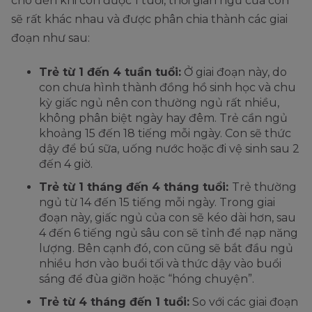
cho đến khi con được 1 tuổi, thời gian ngủ của con
sẽ rất khác nhau và được phân chia thành các giai
đoạn như sau:
Trẻ từ 1 đến 4 tuần tuổi:
Ở giai đoạn này, do
con chưa hình thành đồng hồ sinh học và chu
kỳ giấc ngủ nên con thường ngủ rất nhiều,
không phân biệt ngày hay đêm. Trẻ cần ngủ
khoảng 15 đến 18 tiếng mỗi ngày. Con sẽ thức
dậy để bú sữa, uống nước hoặc đi vệ sinh sau 2
đến 4 giờ.
Trẻ từ 1 tháng đến 4 tháng tuổi:
Trẻ thường
ngủ từ 14 đến 15 tiếng mỗi ngày. Trong giai
đoạn này, giấc ngủ của con sẽ kéo dài hơn, sau
4 đến 6 tiếng ngủ sâu con sẽ tỉnh để nạp năng
lượng. Bên cạnh đó, con cũng sẽ bắt đầu ngủ
nhiều hơn vào buổi tối và thức dậy vào buổi
sáng để đùa giỡn hoặc “hóng chuyện”.
Trẻ từ 4 tháng đến 1 tuổi:
So với các giai đoạn