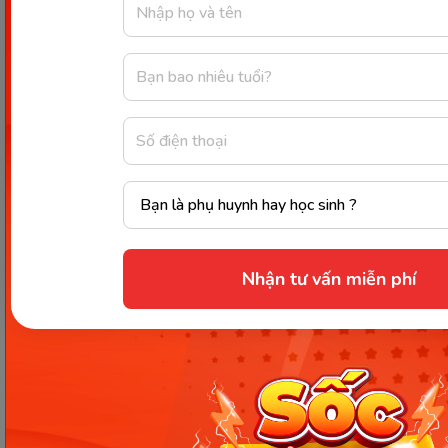
còn học được kỹ năng cầm, nắm thức ăn và biết lựa
chọn món ăn mình yêu thích.
Phương pháp ăn dặm tự bé chỉ
huy
Phương pháp ăn dặm tự bé chỉ huy sẽ cho bé được
tự quyết định quá trình ăn của mình ngay từ đầu.
Cha mẹ chỉ chọn loại đồ ăn và bé sẽ là người sẽ
quyết định khối lượng thức ăn cũng như cách ăn.
Nhận tư vấn miễn phí
Bé có thể ngồi cùng bàn và ăn chung với cả nhà, bé
sẽ tự ăn và sẽ ăn thô như người lớn. Đồng thời bé
cũng sẽ được tự chọn những gì con thích qua việc
bốc hoặc cầm nắm đồ ăn đã được hầm mềm bằng
tay.