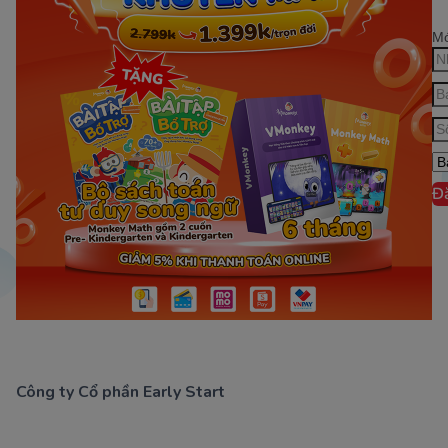
Mớ
Đ
Công ty Cổ phần Early Start
1900 63 60 52