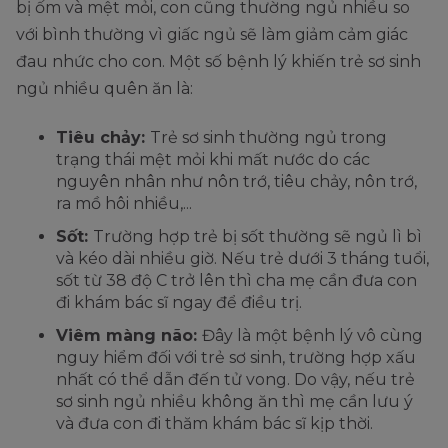
bị ốm và mệt mỏi, con cũng thường ngủ nhiều so
với bình thường vì giấc ngủ sẽ làm giảm cảm giác
đau nhức cho con. Một số bệnh lý khiến trẻ sơ sinh
ngủ nhiều quên ăn là:
Tiêu chảy:
Trẻ sơ sinh thường ngủ trong
trạng thái mệt mỏi khi mất nước do các
nguyên nhân như nôn trớ, tiêu chảy, nôn trớ,
ra mồ hôi nhiều,...
Sốt:
Trường hợp trẻ bị sốt thường sẽ ngủ lì bì
và kéo dài nhiều giờ. Nếu trẻ dưới 3 tháng tuổi,
sốt từ 38 độ C trở lên thì cha mẹ cần đưa con
đi khám bác sĩ ngay để điều trị.
Viêm màng não:
Đây là một bệnh lý vô cùng
nguy hiểm đối với trẻ sơ sinh, trường hợp xấu
nhất có thể dẫn đến tử vong. Do vậy, nếu trẻ
sơ sinh ngủ nhiều không ăn thì mẹ cần lưu ý
và đưa con đi thăm khám bác sĩ kịp thời.