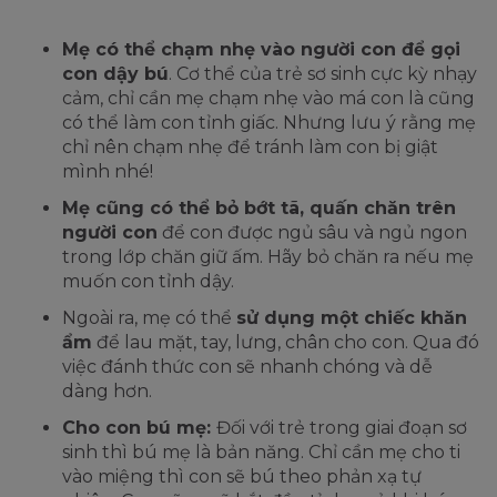
Mẹ có thể chạm nhẹ vào người con để gọi
con dậy bú
. Cơ thể của trẻ sơ sinh cực kỳ nhạy
cảm, chỉ cần mẹ chạm nhẹ vào má con là cũng
có thể làm con tỉnh giấc. Nhưng lưu ý rằng mẹ
chỉ nên chạm nhẹ để tránh làm con bị giật
mình nhé!
Mẹ cũng có thể bỏ bớt tã, quấn chăn trên
người con
để con được ngủ sâu và ngủ ngon
trong lớp chăn giữ ấm. Hãy bỏ chăn ra nếu mẹ
muốn con tỉnh dậy.
Ngoài ra, mẹ có thể
sử dụng một chiếc khăn
ẩm
để lau mặt, tay, lưng, chân cho con. Qua đó
việc đánh thức con sẽ nhanh chóng và dễ
dàng hơn.
Cho con bú mẹ:
Đối với trẻ trong giai đoạn sơ
sinh thì bú mẹ là bản năng. Chỉ cần mẹ cho ti
vào miệng thì con sẽ bú theo phản xạ tự