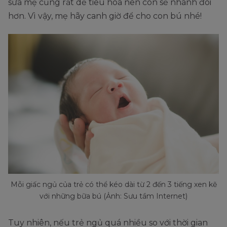
sữa mẹ cũng rất dễ tiêu hóa nên con sẽ nhanh đói
hơn. Vì vậy, mẹ hãy canh giờ để cho con bú nhé!
Mỗi giấc ngủ của trẻ có thể kéo dài từ 2 đến 3 tiếng xen kẽ
với những bữa bú (Ảnh: Sưu tầm Internet)
Tuy nhiên, nếu trẻ ngủ quá nhiều so với thời gian