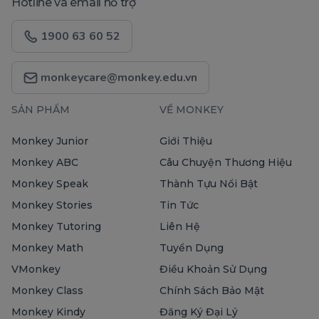
Hotline và email hỗ trợ
1900 63 60 52
monkeycare@monkey.edu.vn
SẢN PHẨM
VỀ MONKEY
Monkey Junior
Giới Thiệu
Monkey ABC
Câu Chuyện Thương Hiệu
Monkey Speak
Thành Tựu Nổi Bật
Monkey Stories
Tin Tức
Monkey Tutoring
Liên Hệ
Monkey Math
Tuyển Dụng
VMonkey
Điều Khoản Sử Dụng
Monkey Class
Chính Sách Bảo Mật
Monkey Kindy
Đăng Ký Đại Lý