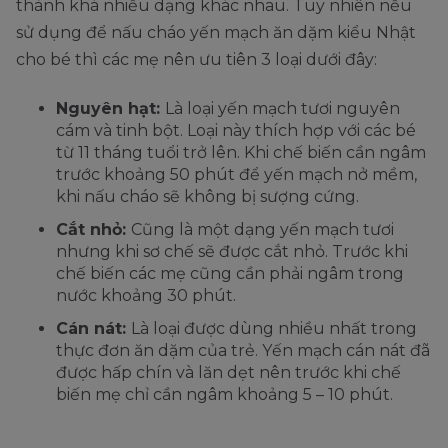
thành khá nhiều dạng khác nhau. Tuy nhiên nếu
sử dụng để nấu cháo yến mạch ăn dặm kiểu Nhật
cho bé thì các mẹ nên ưu tiên 3 loại dưới đây:
Nguyên hạt:
Là loại yến mạch tươi nguyên
cám và tinh bột. Loại này thích hợp với các bé
từ 11 tháng tuổi trở lên. Khi chế biến cần ngâm
trước khoảng 50 phút để yến mạch nở mềm,
khi nấu cháo sẽ không bị sượng cứng.
Cắt nhỏ:
Cũng là một dạng yến mạch tươi
nhưng khi sơ chế sẽ được cắt nhỏ. Trước khi
chế biến các mẹ cũng cần phải ngâm trong
nước khoảng 30 phút.
Cán nát:
Là loại được dùng nhiều nhất trong
thực đơn ăn dặm của trẻ. Yến mạch cán nát đã
được hấp chín và lăn dẹt nên trước khi chế
biến mẹ chỉ cần ngâm khoảng 5 – 10 phút.