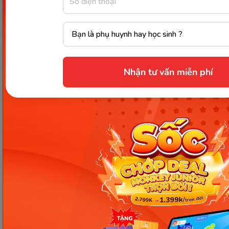
Ngâm yến mạch trong nước 30 phút
trước
khi nấu để yến mạch mềm hơn, khi nấu cháo
sẽ rút ngắn được thời gian chế biến, đồng thời
không làm yến mạch bị biến chất.
Bột yến mạch rất dễ bị mốc
nếu không bảo
Nhận tư vấn miễn phí
quản đúng cách. Do vậy các mẹ nên mua với
định lượng vừa đủ, bảo quản trong hộp ở nơi
thoáng mát, tránh ánh sáng mặt trời.
Xem thêm:
Mách mẹ top 5 bột ăn dặm yến mạch
sữa cho bé tốt nhất năm 2022
Cháo yến mạch ăn dặm kiểu Nhật
rất dễ chế
biến, lại không tốn nhiều thời gian để chuẩn bị. Kết
hợp yến mạch với các thực phẩm khác sẽ giúp bé
yêu được hấp thụ đa dạng dinh dưỡng cho sự phát
triển toàn diện. Các mẹ hãy ghi nhớ công thức và
bắt tay vào thực hiện ngay từ hôm nay nhé!