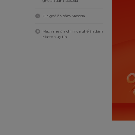
ghế ăn dặm Mastela
Giá ghế ăn dặm Mastela
5
Mách mẹ địa chỉ mua ghế ăn dặm
6
Mastela uy tín