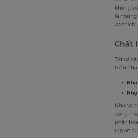
không còn
là những 
ưa thích:
Chất l
Tất cả cá
toàn như
Nhự
Nhự
Những chấ
dòng nhựa
phần hóa 
tập ăn d