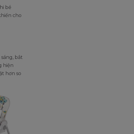
hi bé
khiến cho
 sáng, bắt
g hiện
ật hơn so