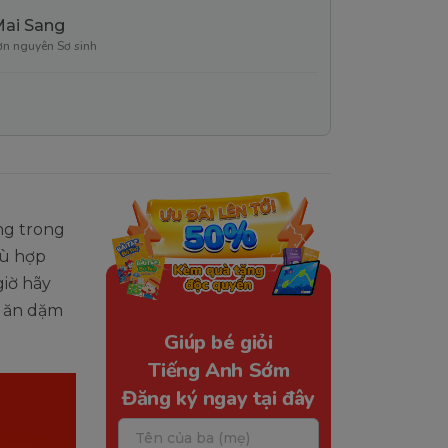
Mai Sang
ơn nguyên Sơ sinh
ng trong
hù hợp
iờ hãy
ế ăn dặm
Giúp bé giỏi
Tiếng Anh Sớm
Đăng ký ngay tại đây