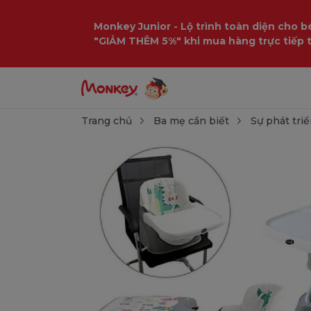
Monkey Junior - Lộ trình toàn diện cho bé
"GIẢM THÊM 5%" khi mua hàng trực tiếp 
Trang chủ
Ba mẹ cần biết
Sự phát triể