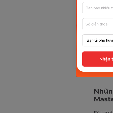
Nhận t
Những
Mast
Đối với 