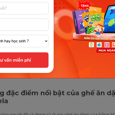
ư vấn miễn phí
Ghế ăn dặm Mastela. (Ảnh: sưu tầm Internet)
 đặc điểm nổi bật của ghế ăn 
ela
những người đã và đang sử dụng ghế ăn dặm của hãng M