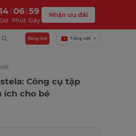
14
06
58
Nhận ưu đãi
Giờ
Phút
Giây
Bảng Giá
Tiếng việt
uổi)
tela: Công cụ tập
 ích cho bé