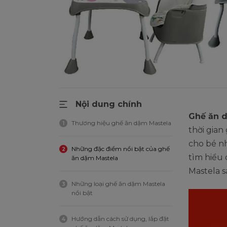
Nội dung chính
Ghế ăn 
Thương hiệu ghế ăn dặm Mastela
1
thời gian
cho bé n
Những đặc điểm nổi bật của ghế
2
tìm hiểu 
ăn dặm Mastela
Mastela 
Những loại ghế ăn dặm Mastela
3
nổi bật
Hướng dẫn cách sử dụng, lắp đặt
4