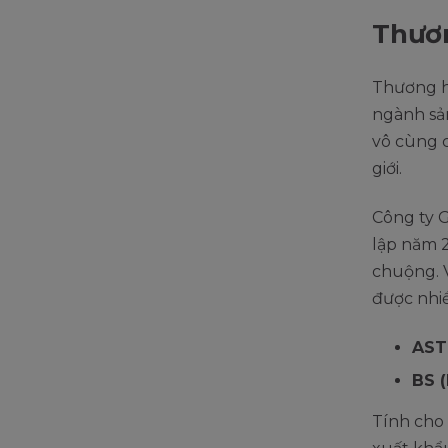
Thươn
Thương hi
ngành sả
vô cùng c
giới.
Công ty 
lập năm 
chuộng. V
được nhiề
AST
BS (
Tính cho