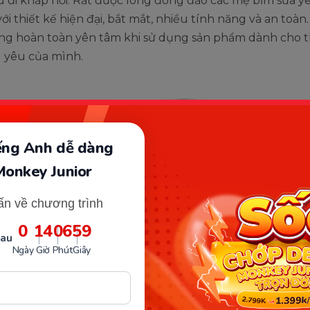
 đi khắp nơi. Rất được lòng đông đảo các mẹ bỉm sữa y
ới thiết kế hiện đại, bắt mắt, nhiều tính năng và an toàn. 
ng hoàn toàn yên tâm khi sử dụng sản phẩm dành cho t
 yêu của mình.
iếng Anh dễ dàng
Monkey Junior
ấn về chương trình
0
14
06
58
sau
Ngày
Giờ
Phút
Giây