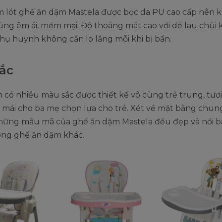
 lót ghế ăn dặm Mastela được bọc da PU cao cấp nên k
ùng êm ái, mềm mại. Độ thoáng mát cao với dễ lau chùi 
hụ huynh không cần lo lắng mỗi khi bị bẩn.
ắc
có nhiều màu sắc được thiết kế vô cùng trẻ trung, tươi
 mái cho ba mẹ chọn lựa cho trẻ. Xét về mặt bằng chun
những mẫu mã của ghế ăn dặm Mastela đều đẹp và nổi b
dòng ghế ăn dặm khác.