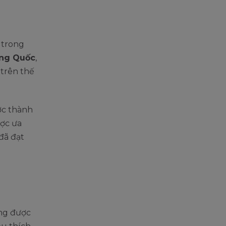
 trong
ung Quốc
,
 trên thế
ợc thành
ược ưa
đã đạt
ãng được