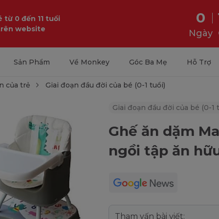
0
 từ 0 đến 11 tuổi
trên website
Ngày
Sản Phẩm
Về Monkey
Góc Ba Mẹ
Hỗ Trợ
n của trẻ
Giai đoạn đầu đời của bé (0-1 tuổi)
Giai đoạn đầu đời của bé (0-1 t
Ghế ăn dặm Mas
ngồi tập ăn hữu
Tham vấn bài viết: