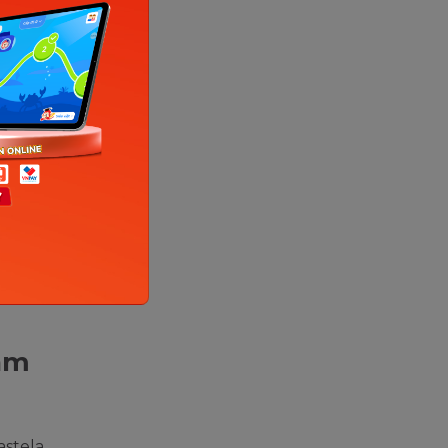
dặm
astela