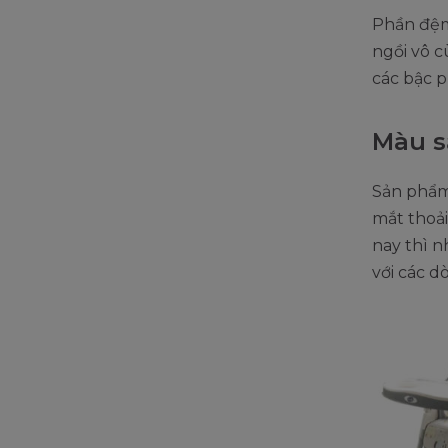
Phần đệm
ngồi vô c
các bậc p
Màu s
Sản phẩm 
mắt thoải
nay thì 
với các 