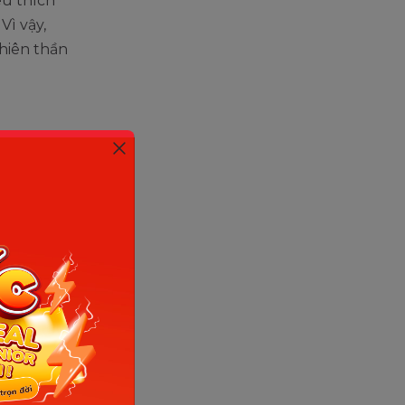
êu thích
Vì vậy,
hiên thần