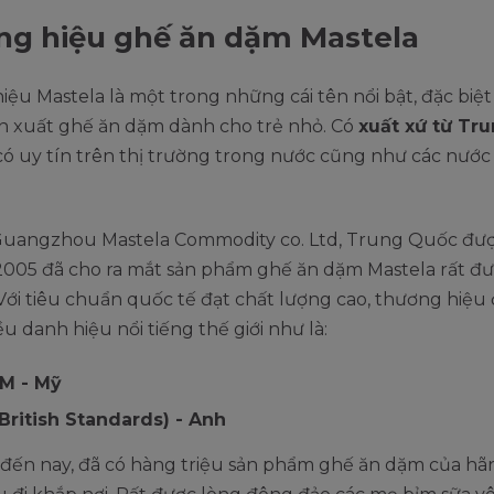
g hiệu ghế ăn dặm Mastela
ệu Mastela là một trong những cái tên nổi bật, đặc biệt
n xuất ghế ăn dặm dành cho trẻ nhỏ. Có
xuất xứ từ Tr
ó uy tín trên thị trường trong nước cũng như các nước
Guangzhou Mastela Commodity co. Ltd, Trung Quốc đư
2005 đã cho ra mắt sản phẩm ghế ăn dặm Mastela rất đ
ới tiêu chuẩn quốc tế đạt chất lượng cao, thương hiệu 
u danh hiệu nổi tiếng thế giới như là:
M - Mỹ
British Standards) - Anh
 đến nay, đã có hàng triệu sản phẩm ghế ăn dặm của h