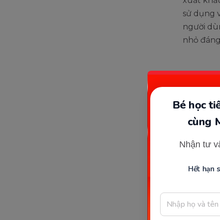
xuất khẩu
sử dụng v
người dù
nhỏ đáng
Bé học t
cùng 
Nhận tư v
Hết hạn 