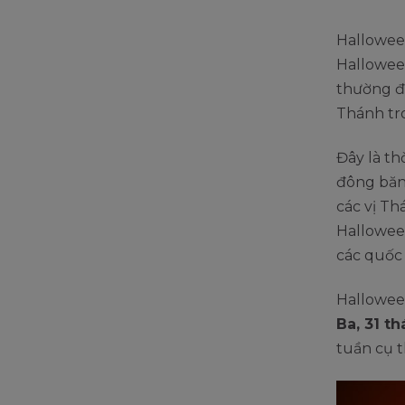
Halloween
Halloween
thường đư
Thánh tro
Đây là t
đông băn
các vị Th
Halloween
các quốc 
Hallowee
Ba, 31 t
tuần cụ t