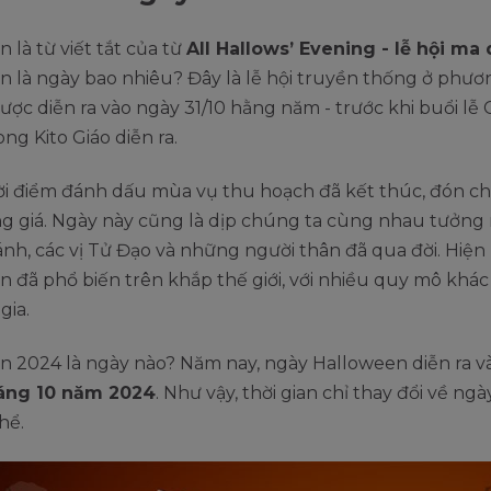
 là từ viết tắt của từ
All Hallows’ Evening - lễ hội ma
 là ngày bao nhiêu? Đây là lễ hội truyền thống ở phươ
ợc diễn ra vào ngày 31/10 hằng năm - trước khi buổi lễ 
ng Kito Giáo diễn ra.
hời điểm đánh dấu mùa vụ thu hoạch đã kết thúc, đón c
g giá. Ngày này cũng là dịp chúng ta cùng nhau tưởng
ánh, các vị Tử Đạo và những người thân đã qua đời. Hiện 
 đã phổ biến trên khắp thế giới, với nhiều quy mô khá
gia.
n 2024 là ngày nào? Năm nay, ngày Halloween diễn ra v
háng 10 năm 2024
. Như vậy, thời gian chỉ thay đổi về ng
hể.