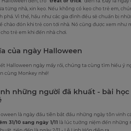
ễ Halloween đến, trò “
treat or trick
” diễn ra. Đây là ngày
a từng nhà, xin kẹo. Nếu không có kẹo cho trẻ em, chú
h phá. Vì thế, hầu như các gia đình đều sẽ chuẩn bị nhữ
để chào đón khi trẻ con tới nhà. Nó cũng được xem như
cho trẻ em khi đến nhà chơi.
ĩa của ngày Halloween
iết Halloween ngày mấy rồi, chúng ta cùng tìm hiểu ý n
n cùng Monkey nhé!
inh những người đã khuất - bài học
é
oween là ngày đầu tiên bắt đầu những ngày tôn vinh cá
êm 31/10 sang ngày 1/11
là lúc tưởng niệm đến những 
huất, tiếp đến là ngày 2/11 - Lễ Linh Hồn diễn ra.