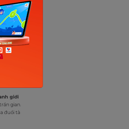
hĩa của
hiểu
n đã
bắt
Celt,
.
anh giới
trần gian.
a đuổi tà