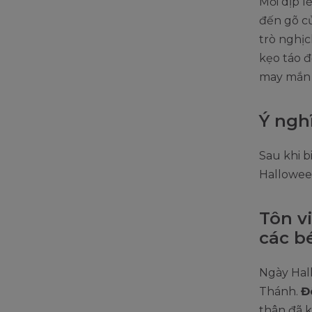
Mỗi dịp l
đến gõ cử
trò nghịc
kẹo táo 
may mắn 
Ý ngh
Sau khi b
Hallowee
Tôn v
các b
Ngày Hall
Thánh.
Đ
thân đã k