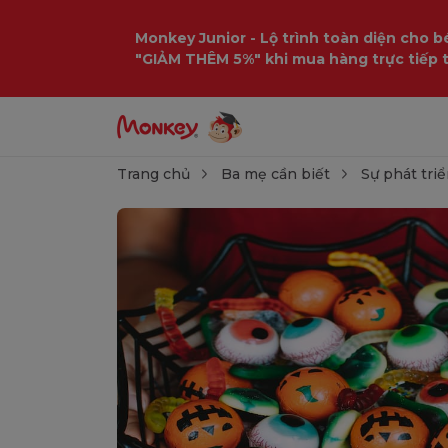
Monkey Junior - Lộ trình toàn diện cho bé
"GIẢM THÊM 5%" khi mua hàng trực tiếp 
Trang chủ
Ba mẹ cần biết
Sự phát triể