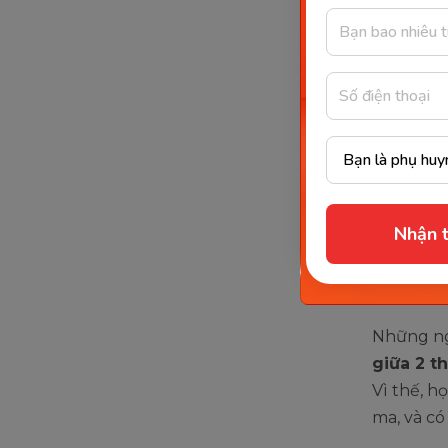
Hall
Trong ph
Hallowee
Nguồn
Halloween
Nhận t
thêm đôi
nguồn từ
sống tại 
Những ngư
giữa 2 t
Vì thế, h
ma, và có