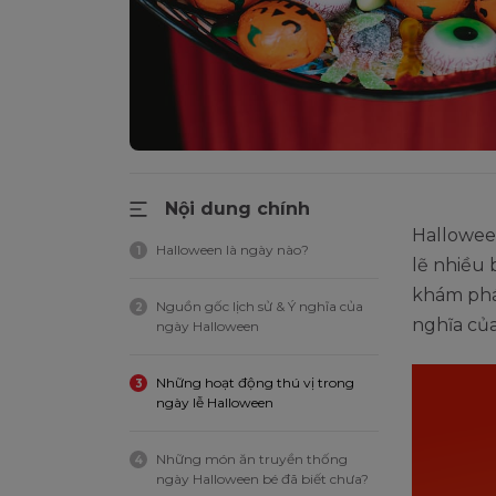
Nội dung chính
Halloween
Halloween là ngày nào?
1
lẽ nhiều 
khám phá
Nguồn gốc lịch sử & Ý nghĩa của
2
nghĩa của
ngày Halloween
Những hoạt động thú vị trong
3
ngày lễ Halloween
Những món ăn truyền thống
4
ngày Halloween bé đã biết chưa?