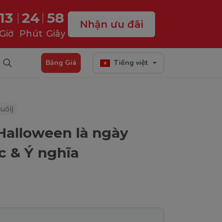
13
24
57
Nhận ưu đãi
Giờ
Phút
Giây
Bảng Giá
Tiếng việt
uổi)
Halloween là ngày
 & Ý nghĩa