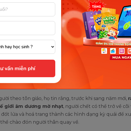
oween
ần này, chúng ta sẽ cùng tìm hiểu về nguồn gốc và ý ng
n.
 gốc của ngày lễ Halloween
 bắt nguồn từ nước nào...? Ba mẹ và các bé có thể tìm 
ư vấn miễn phí
 chút về nguồn gốc của ngày Halloween nhé! Hallowee
 hơn 2000 năm trước
, nguồn gốc xuất phát từ dân tộc 
vùng đất Ireland, Anh Quốc, và miền bắc của nước Pháp
ời theo tôn giáo, họ tin rằng, trước khi sang năm mới,
r
hế giới âm dương mờ nhạt
, người chết có thể trở về cõi 
ọ đốt lửa và hoá trang thành các hình dạng kỳ quái để xu
 thể chào đón người thân quay về.