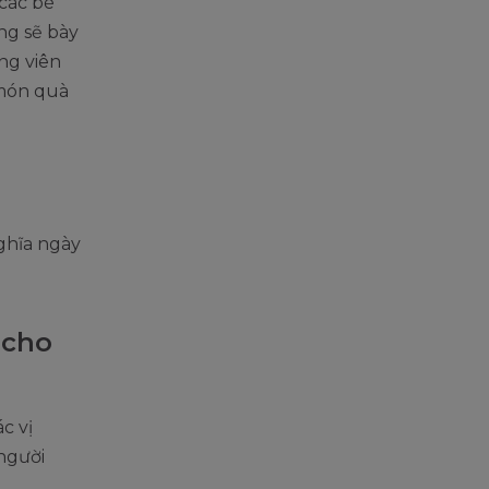
 các bé
ng sẽ bày
ng viên
 món quà
ghĩa ngày
 cho
c vị
người