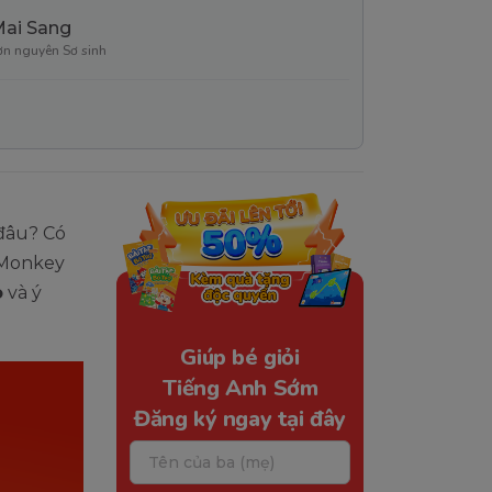
Mai Sang
ơn nguyên Sơ sinh
 đâu? Có
g Monkey
o
và ý
Giúp bé giỏi
Tiếng Anh Sớm
Đăng ký ngay tại đây