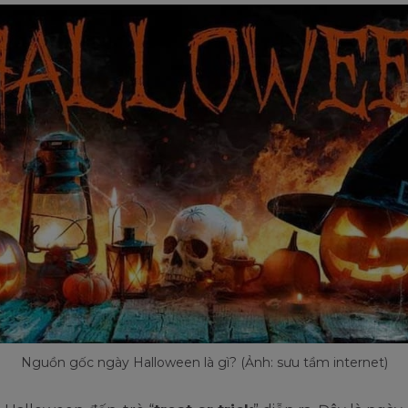
Nguồn gốc ngày Halloween là gì? (Ảnh: sưu tầm internet)