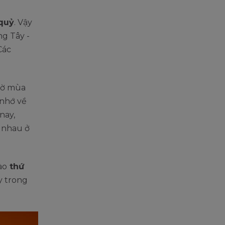
 quỷ
. Vậy
ng Tây -
Các
hờ mùa
 nhớ về
nay,
c nhau ở
ào
thứ
ày trong