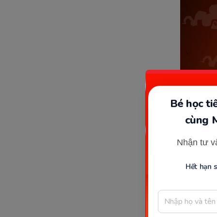
Bé học t
cùng 
Nhận tư v
Hết hạn 
Nguồn