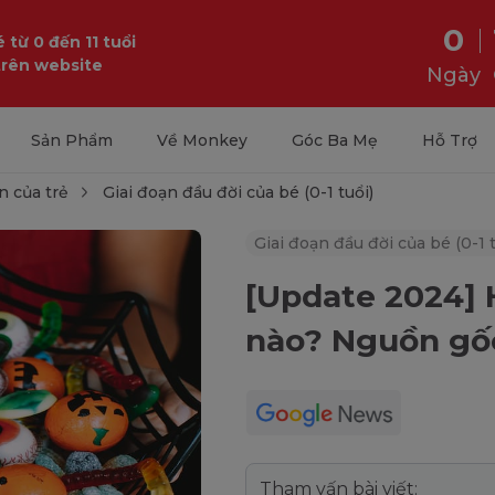
0
 từ 0 đến 11 tuổi
trên website
Ngày
Sản Phẩm
Về Monkey
Góc Ba Mẹ
Hỗ Trợ
n của trẻ
Giai đoạn đầu đời của bé (0-1 tuổi)
Giai đoạn đầu đời của bé (0-1 t
[Update 2024] 
nào? Nguồn gốc
Tham vấn bài viết: