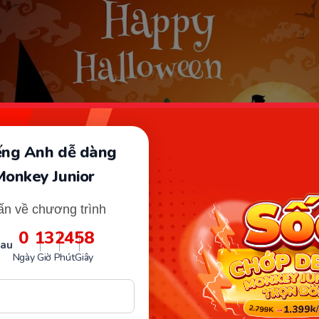
iếng Anh dễ dàng
Monkey Junior
ấn về chương trình
0
13
24
57
sau
Halloween là ngày nào? (Ảnh: sưu tầm internet)
Ngày
Giờ
Phút
Giây
 gốc lịch sử & Ý nghĩa của ngày