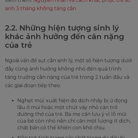
Xem thêm:
Nguyên nhân và cách khắc phục trẻ sơ
sinh 3 tháng không tăng cân
2.2. Những hiện tượng sinh lý
khác ảnh hưởng đến cân nặng
của trẻ
Ngoài vấn đề sụt cân sinh lý, một số hiện tượng dưới
đây cũng ảnh hưởng không nhỏ đến quá trình
tăng trưởng cân nặng của trẻ trong 2 tuần đầu và
các giai đoạn tiếp theo.
Nghẹt mũi: xuất hiện do dịch nhầy bị ứ đọng
lâu ở mũi hoặc một chút vảy nhỏ cản trở
đường thở của trẻ. Ba mẹ cần lưu ý vì lỗ mũi
của bé còn nhỏ nên chỉ cần một lượng ít dịch,
chất bẩn có thể khiến con khó chịu.
Nôn trớ: tình trạng các chất trong dạ dày bị