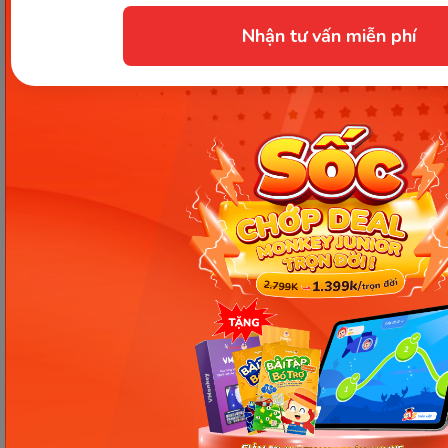
mục đích tham khảo và có thể thay đổi mà
không cần báo trước. Quý khách vui lòng
Nhận tư vấn miễn phí
kiểm tra lại qua các kênh chính thức hoặc liên
hệ trực tiếp với đơn vị liên quan để nắm bắt
tình hình thực tế.
Các Bài Viết Mới Nhất
[Thảo luận] Cơn thịnh nộ (ăn
vạ) của trẻ | Kỷ luật tích cực #17