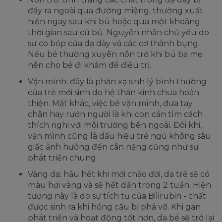
đẩy ra ngoài qua đường miệng, thường xuất
hiện ngay sau khi bú hoặc qua một khoảng
thời gian sau cữ bú. Nguyên nhân chủ yếu do
sự co bóp của dạ dày và các cơ thành bụng.
Nếu bé thường xuyên nôn trớ khi bú ba mẹ
nên cho bé đi khám để điều trị.
Vặn mình: đây là phản xạ sinh lý bình thường
của trẻ mới sinh do hệ thần kinh chưa hoàn
thiện. Mặt khác, việc bé vặn mình, đưa tay
chân hay rướn người là khi con cần tìm cách
thích nghi với môi trường bên ngoài. Đôi khi,
vặn mình cũng là dấu hiệu trẻ ngủ không sâu
giấc ảnh hưởng đến cân nặng cũng như sự
phát triển chung.
Vàng da: hầu hết khi mới chào đời, da trẻ sẽ có
màu hơi vàng và sẽ hết dần trong 2 tuần. Hiện
tượng này là do sự tích tụ của Bilirubin - chất
được sinh ra khi hồng cầu bị phá vỡ. Khi gan
phát triển và hoạt động tốt hơn, da bé sẽ trở lại