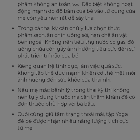
phẩm không an toàn, v.v…Đặc biệt không hoạt
động mạnh do độ bám của bé vào tử cung của
mẹ còn yếu nên rất dễ sảy thai.
Trong cả thai kỳ cần chú ý lựa chọn thực
phẩm sạch, ăn chín uống sôi, hạn chế ăn vặt
bên ngoài. Không nên tiêu thụ nước có gas, đồ
uống chứa cồn gây ảnh hưởng tiêu cực đến sự
phát triển trí não của bé.
Kiêng quan hệ tình dục, làm việc quá sức,
không tập thể dục mạnh khiến cơ thể mệt mỏi
ảnh hưởng đến sức khỏe của thai nhi.
Nếu mẹ mắc bệnh lý trong thai kỳ thì không
nên tự ý dùng thuốc mà cần thăm khám để có
đơn thuốc phù hợp với bà bầu.
Cuối cùng, giữ tâm trạng thoải mái, tập Yoga
để bé được nhận nhiều năng lượng tích cực
từ mẹ.