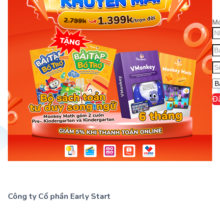
Mớ
Đ
Công ty Cổ phần Early Start
1900 63 60 52